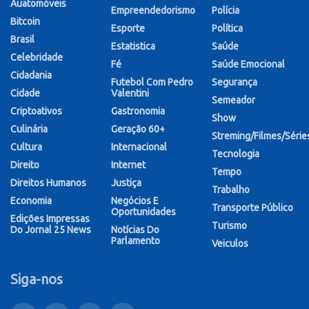
Auatomóveis
Empreendedorismo
Polícia
Bitcoin
Esporte
Política
Brasil
Estatistica
Saúde
Celebridade
Fé
Saúde Emocional
Cidadania
Futebol Com Pedro
Segurança
Cidade
Valentini
Semeador
Criptoativos
Gastronomia
Show
Culinária
Geração 60+
Streming/Filmes/Série
Cultura
Internacional
Tecnologia
Direito
Internet
Tempo
Direitos Humanos
Justiça
Trabalho
Economia
Negócios E
Transporte Público
Oportunidades
Edições Impressas
Turismo
Do Jornal 25 News
Notícias Do
Parlamento
Veiculos
Siga-nos