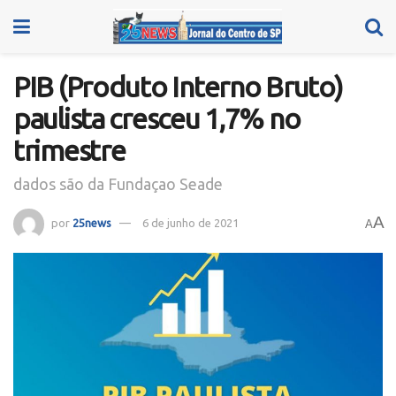
PIB (Produto Interno Bruto)
paulista cresceu 1,7% no
trimestre
dados são da Fundaçao Seade
A
por
25news
6 de junho de 2021
A