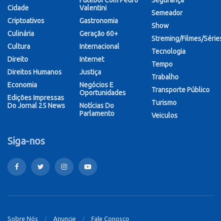
Futebol Com Pedro
Segurança
Cidade
Valentini
Semeador
Criptoativos
Gastronomia
Show
Culinária
Geração 60+
Streming/Filmes/Série
Cultura
Internacional
Tecnologia
Direito
Internet
Tempo
Direitos Humanos
Justiça
Trabalho
Economia
Negócios E
Transporte Público
Oportunidades
Edições Impressas
Turismo
Do Jornal 25 News
Notícias Do
Parlamento
Veiculos
Siga-nos
Sobre Nós
Anuncie
Fale Conosco