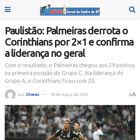
Paulistão: Palmeiras derrota o
Corinthians por 2×1 e confirma
a liderança no geral
Com o resultado, o Palmeiras chegou aos 29 pontos,
na primeira posição do Grupo C. Na liderança do
Grupo A, o Corinthians ficou com 20.
A
por
25news
18 de março de 2022
A