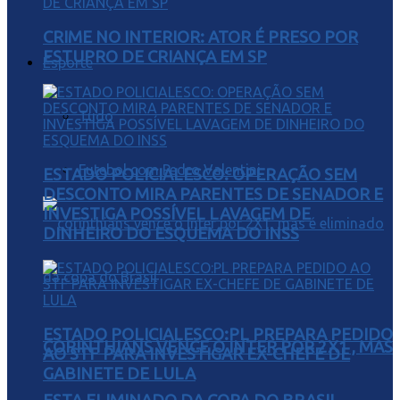
CRIME NO INTERIOR: ATOR É PRESO POR
ESTUPRO DE CRIANÇA EM SP
Esporte
Tudo
Futebol com Pedro Valentini
ESTADO POLICIALESCO: OPERAÇÃO SEM
DESCONTO MIRA PARENTES DE SENADOR E
INVESTIGA POSSÍVEL LAVAGEM DE
DINHEIRO DO ESQUEMA DO INSS
ESTADO POLICIALESCO:PL PREPARA PEDIDO
CORINTHIANS VENCE O INTER POR 2X1 , MAS
AO STF PARA INVESTIGAR EX-CHEFE DE
GABINETE DE LULA