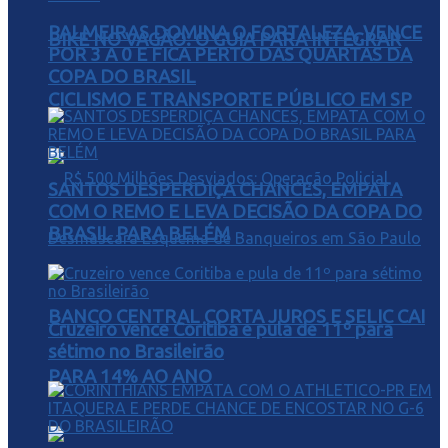
PALMEIRAS DOMINA O FORTALEZA, VENCE
BIKE NO VAGÃO: O GUIA PARA INTEGRAR
POR 3 A 0 E FICA PERTO DAS QUARTAS DA
COPA DO BRASIL
CICLISMO E TRANSPORTE PÚBLICO EM SP
SANTOS DESPERDIÇA CHANCES, EMPATA
COM O REMO E LEVA DECISÃO DA COPA DO
BRASIL PARA BELÉM
BANCO CENTRAL CORTA JUROS E SELIC CAI
Cruzeiro vence Coritiba e pula de 11º para
sétimo no Brasileirão
PARA 14% AO ANO