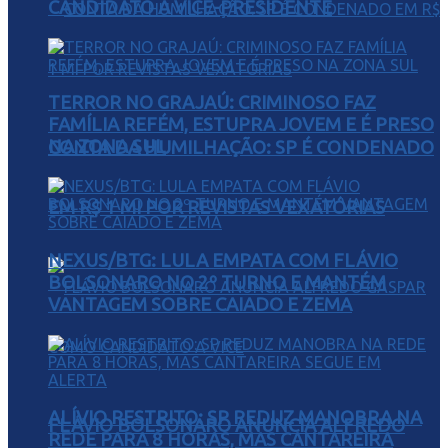
CANDIDATO A VICE-PRESIDENTE
TERROR NO GRAJAÚ: CRIMINOSO FAZ
FAMÍLIA REFÉM, ESTUPRA JOVEM E É PRESO
NA ZONA SUL
CONTA DA HUMILHAÇÃO: SP É CONDENADO
EM R$ 1 MI POR REVISTAS VEXATÓRIAS
NEXUS/BTG: LULA EMPATA COM FLÁVIO
BOLSONARO NO 2º TURNO E MANTÉM
VANTAGEM SOBRE CAIADO E ZEMA
ALÍVIO RESTRITO: SP REDUZ MANOBRA NA
FLÁVIO BOLSONARO ANUNCIA ALFREDO
REDE PARA 8 HORAS, MAS CANTAREIRA