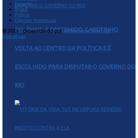
Esporte
Brasil
Polícia
Edições Impressas
POLÊMICO E DESTEMIDO, GAROTINHO
© 2021 - Desenvolvido por
Webmundo Soluções
Interativas
VOLTA AO CENTRO DA POLÍTICA E É
ESCOLHIDO PARA DISPUTAR O GOVERNO DO
RIO