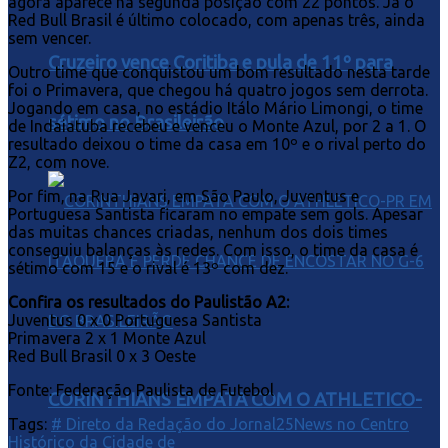
agora aparece na segunda posição com 22 pontos. Já o
Red Bull Brasil é último colocado, com apenas três, ainda
sem vencer.
Cruzeiro vence Coritiba e pula de 11º para
Outro time que conquistou um bom resultado nesta tarde
foi o Primavera, que chegou há quatro jogos sem derrota.
Jogando em casa, no estádio Itálo Mário Limongi, o time
sétimo no Brasileirão
de Indaiatuba recebeu e venceu o Monte Azul, por 2 a 1. O
resultado deixou o time da casa em 10º e o rival perto do
Z2, com nove.
Por fim, na Rua Javari, em São Paulo, Juventus e
Portuguesa Santista ficaram no empate sem gols. Apesar
das muitas chances criadas, nenhum dos dois times
conseguiu balanças às redes. Com isso, o time da casa é
sétimo com 15 e o rival é 13º com dez.
Confira os resultados do Paulistão A2:
Juventus 0 x 0 Portuguesa Santista
Primavera 2 x 1 Monte Azul
Red Bull Brasil 0 x 3 Oeste
Fonte: Federação Paulista de Futebol
CORINTHIANS EMPATA COM O ATHLETICO-
Tags:
# Direto da Redação do Jornal25News no Centro
Histórico da Cidade de