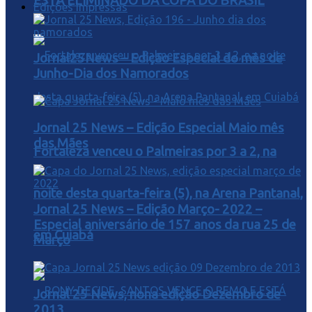
ESTA ELIMINADO DA COPA DO BRASIL
Edições Impressas
Jornal25News – Edição Especial do mês de
Junho-Dia dos Namorados
Jornal 25 News – Edição Especial Maio mês
das Mães
Fortaleza venceu o Palmeiras por 3 a 2, na
noite desta quarta-feira (5), na Arena Pantanal,
Jornal 25 News – Edição Março- 2022 –
Especial aniversário de 157 anos da rua 25 de
em Cuiabá
Março
Jornal 25 News, nona edição Dezembro de
2013