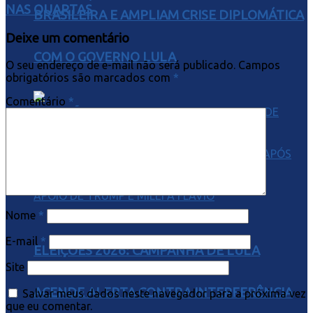
NAS QUARTAS
BRASILEIRA E AMPLIAM CRISE DIPLOMÁTICA
Deixe um comentário
COM O GOVERNO LULA
O seu endereço de e-mail não será publicado.
Campos
obrigatórios são marcados com
*
Comentário
*
Nome
*
E-mail
*
ELEIÇÕES 2026: CAMPANHA DE LULA
Site
ACENDE ALERTA CONTRA INTERFERÊNCIA
Salvar meus dados neste navegador para a próxima vez
que eu comentar.