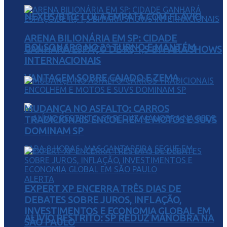
NEXUS/BTG: LULA EMPATA COM FLÁVIO
ARENA BILIONÁRIA EM SP: CIDADE
BOLSONARO NO 2º TURNO E MANTÉM
GANHARÁ ESPAÇO DE R$ 1,5 BI PARA SHOWS
INTERNACIONAIS
VANTAGEM SOBRE CAIADO E ZEMA
MUDANÇA NO ASFALTO: CARROS
TRADICIONAIS ENCOLHEM E MOTOS E SUVS
DOMINAM SP
EXPERT XP ENCERRA TRÊS DIAS DE
DEBATES SOBRE JUROS, INFLAÇÃO,
INVESTIMENTOS E ECONOMIA GLOBAL EM
ALÍVIO RESTRITO: SP REDUZ MANOBRA NA
SÃO PAULO