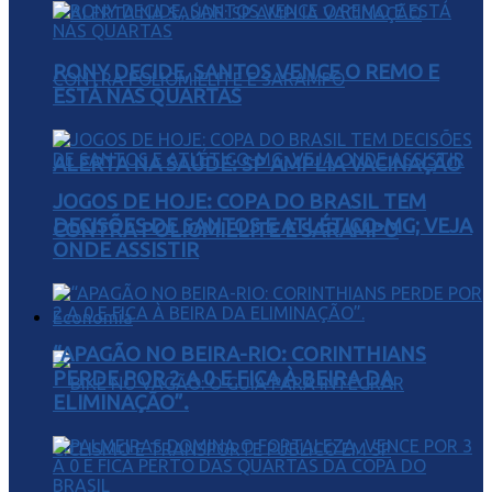
RONY DECIDE, SANTOS VENCE O REMO E
ESTÁ NAS QUARTAS
ALERTA NA SAÚDE: SP AMPLIA VACINAÇÃO
JOGOS DE HOJE: COPA DO BRASIL TEM
DECISÕES DE SANTOS E ATLÉTICO-MG; VEJA
CONTRA POLIOMIELITE E SARAMPO
ONDE ASSISTIR
Economia
“APAGÃO NO BEIRA-RIO: CORINTHIANS
PERDE POR 2 A 0 E FICA À BEIRA DA
ELIMINAÇÃO”.