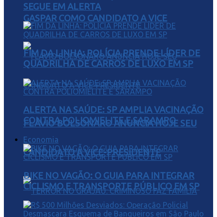
SEGUE EM ALERTA
GASPAR COMO CANDIDATO A VICE
FIM DA LINHA: POLÍCIA PRENDE LÍDER DE
QUADRILHA DE CARROS DE LUXO EM SP
ALERTA NA SAÚDE: SP AMPLIA VACINAÇÃO
CONTRA POLIOMIELITE E SARAMPO
FLÁVIO BOLSONARO ANUNCIA HOJE SEU
Economia
CANDIDATO A VICE-PRESIDENTE
BIKE NO VAGÃO: O GUIA PARA INTEGRAR
CICLISMO E TRANSPORTE PÚBLICO EM SP