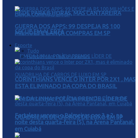
REDE PARA 8 HORAS, MAS CANTAREIRA
GUERRA DOS APPS: 99 DESPEJA R$ 100
SEGUE EM ALERTA
MILHÕES E LANÇA COMPRAS EM SP
Esporte
Tudo
Futebol com Pedro Valentini
CORINTHIANS VENCE O INTER POR 2X1 , MAS
ESTA ELIMINADO DA COPA DO BRASIL
FIM DA LINHA: POLÍCIA PRENDE LÍDER DE
Fortaleza venceu o Palmeiras por 3 a 2, na
QUADRILHA DE CARROS DE LUXO EM SP
noite desta quarta-feira (5), na Arena Pantanal,
em Cuiabá