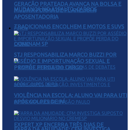
GERAÇÃO PRATEADA AVANÇA NA BOLSA E
MUDANÇA NO ASFALTO: CARROS
MUDA A FORMA DE PLANEJAR A
APOSENTADORIA
TRADICIONAIS ENCOLHEM E MOTOS E SUVS
Polícia
DOMINAM SP
STJ RESPONSABILIZA MARCO BUZZI POR
ASSÉDIO E IMPORTUNAÇÃO SEXUAL E
PROPÕE PERDA DO CARGO
VIOLÊNCIA NA ESCOLA: ALUNO VAI PARA UTI
APÓS GOLPES DE PÁ
EXPERT XP ENCERRA TRÊS DIAS DE
FARRA DA ANUIDADE: CFM INVESTIGA