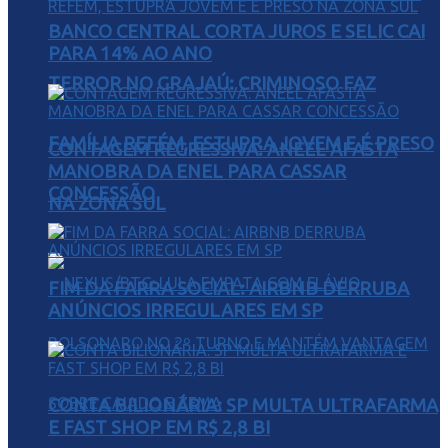
BANCO CENTRAL CORTA JUROS E SELIC CAI
PARA 14% AO ANO
TERROR NO GRAJAÚ: CRIMINOSO FAZ
FAMÍLIA REFÉM, ESTUPRA JOVEM E É PRESO
CONTAGEM REGRESSIVA: ANEEL AFASTA
MANOBRA DA ENEL PARA CASSAR
CONCESSÃO
NA ZONA SUL
FIM DA FARRA SOCIAL: AIRBNB DERRUBA
ANÚNCIOS IRREGULARES EM SP
CONTA BILIONÁRIA: SP MULTA ULTRAFARMA
E FAST SHOP EM R$ 2,8 BI