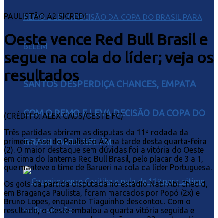
PAULISTÃO A2 SICREDI
Oeste vence Red Bull Brasil e
segue na cola do líder; veja os
resultados
SANTOS DESPERDIÇA CHANCES, EMPATA
COM O REMO E LEVA DECISÃO DA COPA DO
(CRÉDITO: ALEX CAUS/OESTE FC)
Três partidas abriram as disputas da 11ª rodada da
primeira fase do Paulistão A2 na tarde desta quarta-feira
BRASIL PARA BELÉM
(2). O maior destaque sem dúvidas foi a vitória do Oeste
em cima do lanterna Red Bull Brasil, pelo placar de 3 a 1,
que manteve o time de Barueri na cola da líder Portuguesa.
Os gols da partida disputada no estádio Nabi Abi Chedid,
em Bragança Paulista, foram marcados por Popó (2x) e
Bruno Lopes, enquanto Tiaguinho descontou. Com o
resultado, o Oeste embalou a quarta vitória seguida e