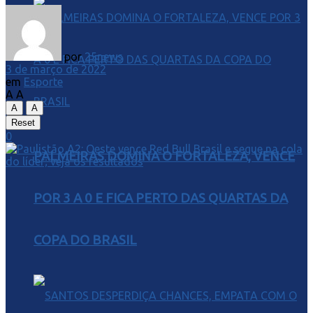
por
25news
3 de março de 2022
em
Esporte
A
A
A
A
Reset
0
PALMEIRAS DOMINA O FORTALEZA, VENCE
POR 3 A 0 E FICA PERTO DAS QUARTAS DA
COPA DO BRASIL