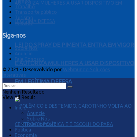
Tempo
Trabalho
Transporte público
Turismo
veiculos
Siga-nos
LEI DO SPRAY DE PIMENTA ENTRA EM VIGOR
Sobre Nós
Anuncie
Fale Conosco
E AUTORIZA MULHERES A USAR DISPOSITIVO
© 2021 - Desenvolvido por
Webmundo Soluções
Interativas
EM LEGÍTIMA DEFESA
Nenhum Resultado
View All Result
Início
Anuncie
Sobre Nós
Fale Conosco
Política
Economia