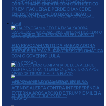
CORINTHIANS EMPATA COM O ATHLETICO-
PR EM ITAQUERA E PERDE CHANCE DE
ENCOSTAR NO G-6 DO BRASILEIRÃO
Brasil
CONTAGEM REGRESSIVA: ANEEL AFASTA
EUA REVOGAM VISTO DA EMBAIXADORA
MANOBRA DA ENEL PARA CASSAR
BRASILEIRA E AMPLIAM CRISE DIPLOMÁTICA
COM O GOVERNO LULA
CONCESSÃO
ELEIÇÕES 2026: CAMPANHA DE LULA
ACENDE ALERTA CONTRA INTERFERÊNCIA
EXTERNA APÓS APOIO DE TRUMP E MILEI A
FLÁVIO