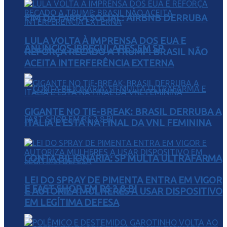
FIM DA FARRA SOCIAL: AIRBNB DERRUBA
LULA VOLTA À IMPRENSA DOS EUA E
ANÚNCIOS IRREGULARES EM SP
REFORÇA RECADO A TRUMP: BRASIL NÃO
ACEITA INTERFERÊNCIA EXTERNA
GIGANTE NO TIE-BREAK: BRASIL DERRUBA A
ITÁLIA E ESTÁ NA FINAL DA VNL FEMININA
CONTA BILIONÁRIA: SP MULTA ULTRAFARMA
LEI DO SPRAY DE PIMENTA ENTRA EM VIGOR
E FAST SHOP EM R$ 2,8 BI
E AUTORIZA MULHERES A USAR DISPOSITIVO
EM LEGÍTIMA DEFESA