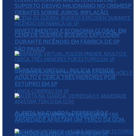
SUPOSTO DESVIO MILIONÁRIO NO CREMESP
DEBATES SOBRE JUROS, INFLAÇÃO,
INVESTIMENTOS E ECONOMIA GLOBAL EM
CENA DE GUERRA: BUEIROS EXPLODEM
DURANTE INCÊNDIO EM FÁBRICA DE SP
SÃO PAULO
BARBÁRIE VIRTUAL: POLÍCIA PRENDE
ADULTO E CERCA TRÊS MENORES POR
ESTUPRO EM SP
ALERTA NA GUARDA: DEPRESSÃO E
GUERRA DOS APPS: 99 DESPEJA R$ 100
ANSIEDADE AFASTAM UM TERÇO DA GCM.
MILHÕES E LANÇA COMPRAS EM SP