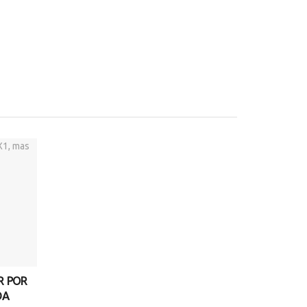
R POR
DA