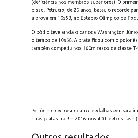
(deficiência nos membros superiores). O primei
disso, Petrúcio, de 26 anos, bateu o recorde pa
a prova em 10s53, no Estádio Olímpico de Tóqui
O pódio teve ainda o carioca Washington Júnio
o tempo de 10s68. A prata ficou com o polonês
também competiu nos 100m rasos da classe T47
Petrúcio coleciona quatro medalhas em paralim
duas pratas na Rio 2016: nos 400 metros raso 
Outros resultados