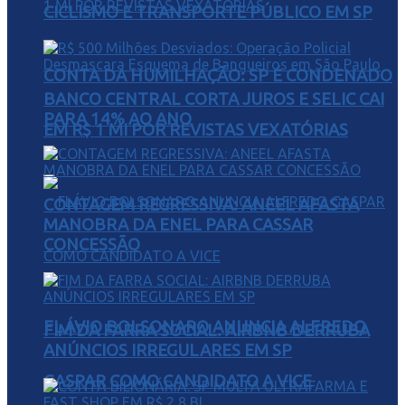
CICLISMO E TRANSPORTE PÚBLICO EM SP
CONTA DA HUMILHAÇÃO: SP É CONDENADO
BANCO CENTRAL CORTA JUROS E SELIC CAI
PARA 14% AO ANO
EM R$ 1 MI POR REVISTAS VEXATÓRIAS
CONTAGEM REGRESSIVA: ANEEL AFASTA
MANOBRA DA ENEL PARA CASSAR
CONCESSÃO
FLÁVIO BOLSONARO ANUNCIA ALFREDO
FIM DA FARRA SOCIAL: AIRBNB DERRUBA
ANÚNCIOS IRREGULARES EM SP
GASPAR COMO CANDIDATO A VICE