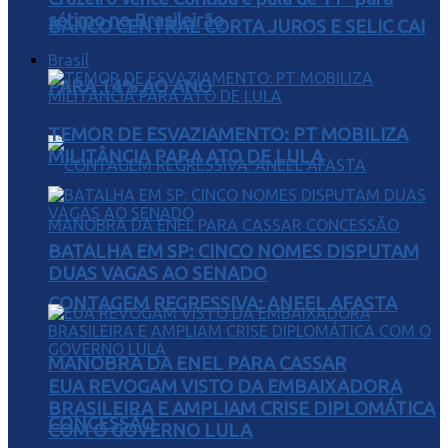
sétimo no Brasileirão
BANCO CENTRAL CORTA JUROS E SELIC CAI
Brasil
PARA 14% AO ANO
TEMOR DE ESVAZIAMENTO: PT MOBILIZA
MILITÂNCIA PARA ATO DE LULA
BATALHA EM SP: CINCO NOMES DISPUTAM
DUAS VAGAS AO SENADO
CONTAGEM REGRESSIVA: ANEEL AFASTA
MANOBRA DA ENEL PARA CASSAR
EUA REVOGAM VISTO DA EMBAIXADORA
BRASILEIRA E AMPLIAM CRISE DIPLOMÁTICA
CONCESSÃO
COM O GOVERNO LULA