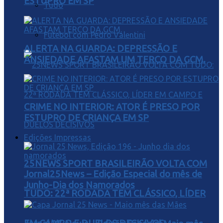
ESTUPRO EM SP
Tudo
Futebol com Pedro Valentini
ALERTA NA GUARDA: DEPRESSÃO E
ANSIEDADE AFASTAM UM TERÇO DA GCM.
CRIME NO INTERIOR: ATOR É PRESO POR
ESTUPRO DE CRIANÇA EM SP
Edições Impressas
25NEWS SPORT BRASILEIRÃO VOLTA COM
Jornal25News – Edição Especial do mês de
Junho-Dia dos Namorados
TUDO: 22ª RODADA TEM CLÁSSICO, LÍDER