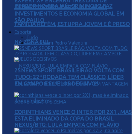
EXPERT XP ENCERRA TRÊS DIAS DE
TERROR NO GRAJAÚ: CRIMINOSO FAZ
DEBATES SOBRE JUROS, INFLAÇÃO,
INVESTIMENTOS E ECONOMIA GLOBAL EM
SÃO PAULO
FAMÍLIA REFÉM, ESTUPRA JOVEM E É PRESO
Esporte
Tudo
NA ZONA SUL
Futebol com Pedro Valentini
25NEWS SPORT BRASILEIRÃO VOLTA COM
TUDO: 22ª RODADA TEM CLÁSSICO, LÍDER
EM CAMPO E DUELOS DECISIVOS
CORINTHIANS VENCE O INTER POR 2X1 , MAS
ESTA ELIMINADO DA COPA DO BRASIL
NEXUS/BTG: LULA EMPATA COM FLÁVIO