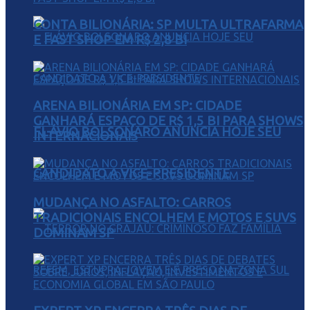
CONTA BILIONÁRIA: SP MULTA ULTRAFARMA
E FAST SHOP EM R$ 2,8 BI
ARENA BILIONÁRIA EM SP: CIDADE
GANHARÁ ESPAÇO DE R$ 1,5 BI PARA SHOWS
FLÁVIO BOLSONARO ANUNCIA HOJE SEU
INTERNACIONAIS
CANDIDATO A VICE-PRESIDENTE
MUDANÇA NO ASFALTO: CARROS
TRADICIONAIS ENCOLHEM E MOTOS E SUVS
DOMINAM SP