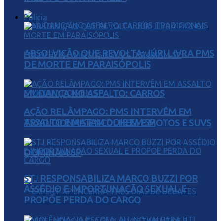
Polícia
ABSOLVIÇÃO QUE REVOLTA: JÚRI LIVRA PMS
DE MORTE EM PARAISÓPOLIS
MUDANÇA NO ASFALTO: CARROS
AÇÃO RELÂMPAGO: PMS INTERVÊM EM
ASSALTO E MATAM DOIS EM SP
TRADICIONAIS ENCOLHEM E MOTOS E SUVS
DOMINAM SP
STJ RESPONSABILIZA MARCO BUZZI POR
ASSÉDIO E IMPORTUNAÇÃO SEXUAL E
PROPÕE PERDA DO CARGO