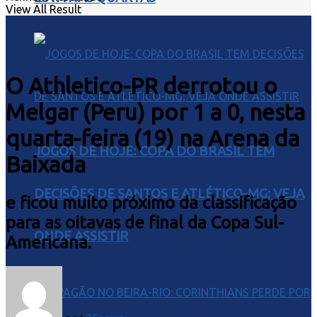
View All Result
O Athletico-PR derrotou o
Melgar (Peru) por 1 a 0, nesta
quarta-feira (19) na Arena da
JOGOS DE HOJE: COPA DO BRASIL TEM
Baixada
DECISÕES DE SANTOS E ATLÉTICO-MG; VEJA
e ficou muito próximo da classificação
para as oitavas de final da Copa Sul-
ONDE ASSISTIR
Americana.