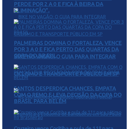
PERDE POR 2 A 0 E FICA À BEIRA DA
ELIMINAÇÃO”.
PALMEIRAS DOMINA O FORTALEZA, VENCE
POR 3 A 0 E FICA PERTO DAS QUARTAS DA
COPA DO BRASIL
BIKE NO VAGÃO: O GUIA PARA INTEGRAR
CICLISMO E TRANSPORTE PÚBLICO EM SP
SANTOS DESPERDIÇA CHANCES, EMPATA
COM O REMO E LEVA DECISÃO DA COPA DO
BRASIL PARA BELÉM
Cruzeiro vence Coritiba e pula de 11º para