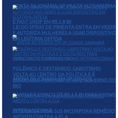
CONTA BILIONÁRIA: SP MULTA ULTRAFARMA
E FAST SHOP EM R$ 2,8 BI
LEI DO SPRAY DE PIMENTA ENTRA EM VIGOR
E AUTORIZA MULHERES A USAR DISPOSITIVO
EM LEGÍTIMA DEFESA
POLÊMICO E DESTEMIDO, GAROTINHO
VOLTA AO CENTRO DA POLÍTICA E É
ARENA BILIONÁRIA EM SP: CIDADE
ESCOLHIDO PARA DISPUTAR O GOVERNO DO
RIO
GANHARÁ ESPAÇO DE R$ 1,5 BI PARA SHOWS
INTERNACIONAIS
VITÓRIA DA VIDA: SUS INCORPORA REMÉDIO
INÉDITO CONTRA A ELA