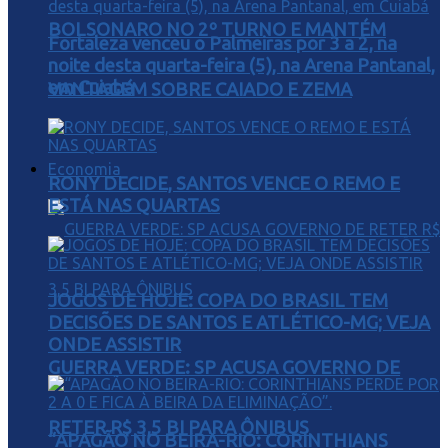
BOLSONARO NO 2º TURNO E MANTÉM
Fortaleza venceu o Palmeiras por 3 a 2, na
noite desta quarta-feira (5), na Arena Pantanal,
em Cuiabá
VANTAGEM SOBRE CAIADO E ZEMA
Economia
RONY DECIDE, SANTOS VENCE O REMO E
ESTÁ NAS QUARTAS
JOGOS DE HOJE: COPA DO BRASIL TEM
DECISÕES DE SANTOS E ATLÉTICO-MG; VEJA
ONDE ASSISTIR
GUERRA VERDE: SP ACUSA GOVERNO DE
RETER R$ 3,5 BI PARA ÔNIBUS
“APAGÃO NO BEIRA-RIO: CORINTHIANS