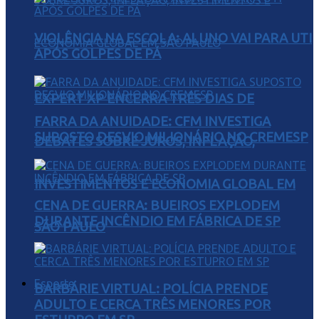
VIOLÊNCIA NA ESCOLA: ALUNO VAI PARA UTI
APÓS GOLPES DE PÁ
EXPERT XP ENCERRA TRÊS DIAS DE
FARRA DA ANUIDADE: CFM INVESTIGA
SUPOSTO DESVIO MILIONÁRIO NO CREMESP
DEBATES SOBRE JUROS, INFLAÇÃO,
INVESTIMENTOS E ECONOMIA GLOBAL EM
CENA DE GUERRA: BUEIROS EXPLODEM
DURANTE INCÊNDIO EM FÁBRICA DE SP
SÃO PAULO
Esporte
BARBÁRIE VIRTUAL: POLÍCIA PRENDE
ADULTO E CERCA TRÊS MENORES POR