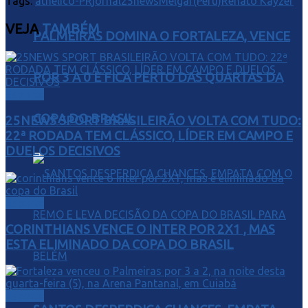
Tags:
athelico-PR
jornal25news
Melgar(Peru)
Renato Kayzer
VEJA
TAMBÉM
PALMEIRAS DOMINA O FORTALEZA, VENCE
POR 3 A 0 E FICA PERTO DAS QUARTAS DA
Esporte
COPA DO BRASIL
25NEWS SPORT BRASILEIRÃO VOLTA COM TUDO:
22ª RODADA TEM CLÁSSICO, LÍDER EM CAMPO E
DUELOS DECISIVOS
Esporte
CORINTHIANS VENCE O INTER POR 2X1 , MAS
ESTA ELIMINADO DA COPA DO BRASIL
Esporte