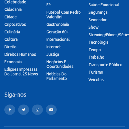
Celebridade
Fé
Saúde Emocional
Cidadania
Futebol Com Pedro
Segurança
Cidade
Valentini
Semeador
Criptoativos
Gastronomia
Show
Culinária
Geração 60+
Streming/Filmes/Série
Cultura
Internacional
Tecnologia
Direito
Internet
Tempo
Direitos Humanos
Justiça
Trabalho
Economia
Negócios E
Transporte Público
Oportunidades
Edições Impressas
Turismo
Do Jornal 25 News
Notícias Do
Parlamento
Veiculos
Siga-nos