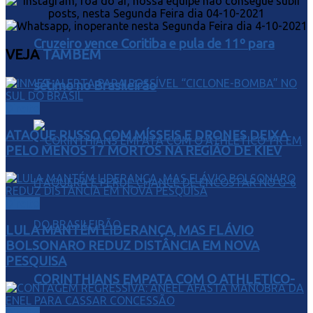
Cruzeiro vence Coritiba e pula de 11º para
VEJA
TAMBÉM
sétimo no Brasileirão
Direito
ATAQUE RUSSO COM MÍSSEIS E DRONES DEIXA
PELO MENOS 17 MORTOS NA REGIÃO DE KIEV
Direito
LULA MANTÉM LIDERANÇA, MAS FLÁVIO
BOLSONARO REDUZ DISTÂNCIA EM NOVA
PESQUISA
CORINTHIANS EMPATA COM O ATHLETICO-