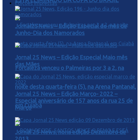
ESTA ELIMINADO DA COPA DO BRASIL
Edições Impressas
Jornal25News – Edição Especial do mês de
Junho-Dia dos Namorados
Jornal 25 News – Edição Especial Maio mês
das Mães
Fortaleza venceu o Palmeiras por 3 a 2, na
noite desta quarta-feira (5), na Arena Pantanal,
Jornal 25 News – Edição Março- 2022 –
Especial aniversário de 157 anos da rua 25 de
em Cuiabá
Março
Jornal 25 News, nona edição Dezembro de
2013