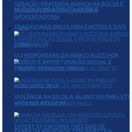
GERAÇÃO PRATEADA AVANÇA NA BOLSA E
MUDANÇA NO ASFALTO: CARROS
MUDA A FORMA DE PLANEJAR A
APOSENTADORIA
TRADICIONAIS ENCOLHEM E MOTOS E SUVS
Polícia
DOMINAM SP
STJ RESPONSABILIZA MARCO BUZZI POR
ASSÉDIO E IMPORTUNAÇÃO SEXUAL E
PROPÕE PERDA DO CARGO
VIOLÊNCIA NA ESCOLA: ALUNO VAI PARA UTI
APÓS GOLPES DE PÁ
EXPERT XP ENCERRA TRÊS DIAS DE
FARRA DA ANUIDADE: CFM INVESTIGA