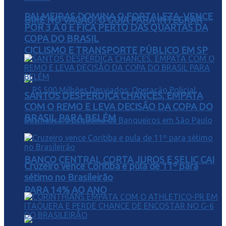
PALMEIRAS DOMINA O FORTALEZA, VENCE
BIKE NO VAGÃO: O GUIA PARA INTEGRAR
POR 3 A 0 E FICA PERTO DAS QUARTAS DA
COPA DO BRASIL
CICLISMO E TRANSPORTE PÚBLICO EM SP
SANTOS DESPERDIÇA CHANCES, EMPATA
COM O REMO E LEVA DECISÃO DA COPA DO
BRASIL PARA BELÉM
BANCO CENTRAL CORTA JUROS E SELIC CAI
Cruzeiro vence Coritiba e pula de 11º para
sétimo no Brasileirão
PARA 14% AO ANO