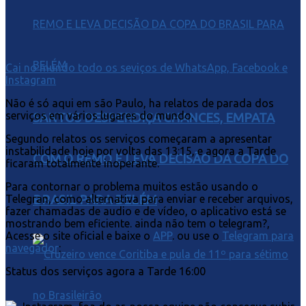
Cai no mundo todo os seviços de WhatsApp, Facebook e
Instagram
Não é só aqui em são Paulo, ha relatos de parada dos
serviços em vários lugares do mundo.
SANTOS DESPERDIÇA CHANCES, EMPATA
Segundo relatos os serviços começaram a apresentar
instabilidade hoje por volta das 13:15, e agora a Tarde
COM O REMO E LEVA DECISÃO DA COPA DO
ficaram totalmente inoperante.
Para contornar o problema muitos estão usando o
BRASIL PARA BELÉM
Telegran, como alternativa para enviar e receber arquivos,
fazer chamadas de audio e de vídeo, o aplicativo está se
mostrando bem eficiente. ainda não tem o telegram?,
Acesse o site oficial e baixe o
APP
. ou use o
Telegram para
navegador
:
Status dos serviços agora a Tarde 16:00