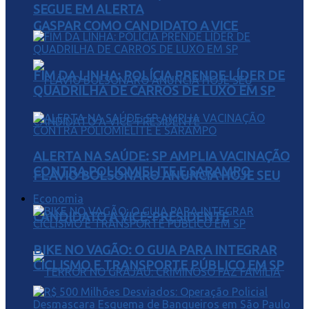
SEGUE EM ALERTA
GASPAR COMO CANDIDATO A VICE
FIM DA LINHA: POLÍCIA PRENDE LÍDER DE
QUADRILHA DE CARROS DE LUXO EM SP
ALERTA NA SAÚDE: SP AMPLIA VACINAÇÃO
CONTRA POLIOMIELITE E SARAMPO
FLÁVIO BOLSONARO ANUNCIA HOJE SEU
Economia
CANDIDATO A VICE-PRESIDENTE
BIKE NO VAGÃO: O GUIA PARA INTEGRAR
CICLISMO E TRANSPORTE PÚBLICO EM SP