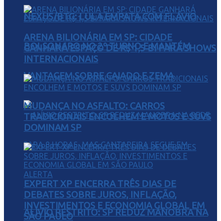
NEXUS/BTG: LULA EMPATA COM FLÁVIO
ARENA BILIONÁRIA EM SP: CIDADE
BOLSONARO NO 2º TURNO E MANTÉM
GANHARÁ ESPAÇO DE R$ 1,5 BI PARA SHOWS
INTERNACIONAIS
VANTAGEM SOBRE CAIADO E ZEMA
MUDANÇA NO ASFALTO: CARROS
TRADICIONAIS ENCOLHEM E MOTOS E SUVS
DOMINAM SP
EXPERT XP ENCERRA TRÊS DIAS DE
DEBATES SOBRE JUROS, INFLAÇÃO,
INVESTIMENTOS E ECONOMIA GLOBAL EM
ALÍVIO RESTRITO: SP REDUZ MANOBRA NA
SÃO PAULO