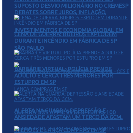
SUPOSTO DESVIO MILIONÁRIO NO CREMESP
DEBATES SOBRE JUROS, INFLAÇÃO,
INVESTIMENTOS E ECONOMIA GLOBAL EM
CENA DE GUERRA: BUEIROS EXPLODEM
DURANTE INCÊNDIO EM FÁBRICA DE SP
SÃO PAULO
BARBÁRIE VIRTUAL: POLÍCIA PRENDE
ADULTO E CERCA TRÊS MENORES POR
ESTUPRO EM SP
ALERTA NA GUARDA: DEPRESSÃO E
GUERRA DOS APPS: 99 DESPEJA R$ 100
ANSIEDADE AFASTAM UM TERÇO DA GCM.
MILHÕES E LANÇA COMPRAS EM SP