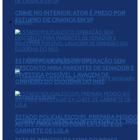
CRIME NO INTERIOR: ATOR É PRESO POR
ESTUPRO DE CRIANÇA EM SP
Esporte
Tudo
Futebol com Pedro Valentini
ESTADO POLICIALESCO: OPERAÇÃO SEM
DESCONTO MIRA PARENTES DE SENADOR E
INVESTIGA POSSÍVEL LAVAGEM DE
DINHEIRO DO ESQUEMA DO INSS
ESTADO POLICIALESCO:PL PREPARA PEDIDO
CORINTHIANS VENCE O INTER POR 2X1 , MAS
AO STF PARA INVESTIGAR EX-CHEFE DE
GABINETE DE LULA