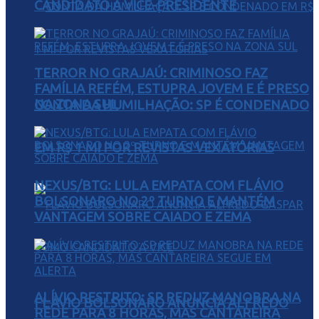
CANDIDATO A VICE-PRESIDENTE
TERROR NO GRAJAÚ: CRIMINOSO FAZ
FAMÍLIA REFÉM, ESTUPRA JOVEM E É PRESO
NA ZONA SUL
CONTA DA HUMILHAÇÃO: SP É CONDENADO
EM R$ 1 MI POR REVISTAS VEXATÓRIAS
NEXUS/BTG: LULA EMPATA COM FLÁVIO
BOLSONARO NO 2º TURNO E MANTÉM
VANTAGEM SOBRE CAIADO E ZEMA
ALÍVIO RESTRITO: SP REDUZ MANOBRA NA
FLÁVIO BOLSONARO ANUNCIA ALFREDO
REDE PARA 8 HORAS, MAS CANTAREIRA