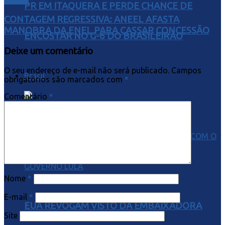
Direito
PR EM ITAQUERA E PERDE CHANCE DE
CONTAGEM REGRESSIVA: ANEEL AFASTA
MANOBRA DA ENEL PARA CASSAR CONCESSÃO
ENCOSTAR NO G-6 DO BRASILEIRÃO
Deixe um comentário
O seu endereço de e-mail não será publicado.
Campos
Brasil
obrigatórios são marcados com
*
Comentário
*
Nome
*
E-mail
*
EUA REVOGAM VISTO DA EMBAIXADORA
Site