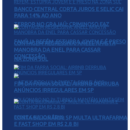
BANCO CENTRAL CORTA JUROS E SELIC CAI
PARA 14% AO ANO
TERROR NO GRAJAÚ: CRIMINOSO FAZ
FAMÍLIA REFÉM, ESTUPRA JOVEM E É PRESO
CONTAGEM REGRESSIVA: ANEEL AFASTA
MANOBRA DA ENEL PARA CASSAR
CONCESSÃO
NA ZONA SUL
FIM DA FARRA SOCIAL: AIRBNB DERRUBA
ANÚNCIOS IRREGULARES EM SP
CONTA BILIONÁRIA: SP MULTA ULTRAFARMA
E FAST SHOP EM R$ 2,8 BI