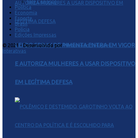
Fale Conosco
Política
Economia
Esporte
Brasil
Polícia
Edições Impressas
LEI DO SPRAY DE PIMENTA ENTRA EM VIGOR
© 2021 - Desenvolvido por
Webmundo Soluções
Interativas
E AUTORIZA MULHERES A USAR DISPOSITIVO
EM LEGÍTIMA DEFESA