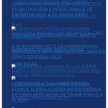
CORINTHIANS EMPATA COM O ATHLETICO-
PR EM ITAQUERA E PERDE CHANCE DE
ENCOSTAR NO G-6 DO BRASILEIRÃO
Brasil
CONTAGEM REGRESSIVA: ANEEL AFASTA
EUA REVOGAM VISTO DA EMBAIXADORA
MANOBRA DA ENEL PARA CASSAR
BRASILEIRA E AMPLIAM CRISE DIPLOMÁTICA
COM O GOVERNO LULA
CONCESSÃO
ELEIÇÕES 2026: CAMPANHA DE LULA
ACENDE ALERTA CONTRA INTERFERÊNCIA
EXTERNA APÓS APOIO DE TRUMP E MILEI A
FLÁVIO