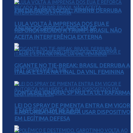
FIM DA FARRA SOCIAL: AIRBNB DERRUBA
LULA VOLTA À IMPRENSA DOS EUA E
ANÚNCIOS IRREGULARES EM SP
REFORÇA RECADO A TRUMP: BRASIL NÃO
ACEITA INTERFERÊNCIA EXTERNA
GIGANTE NO TIE-BREAK: BRASIL DERRUBA A
ITÁLIA E ESTÁ NA FINAL DA VNL FEMININA
CONTA BILIONÁRIA: SP MULTA ULTRAFARMA
LEI DO SPRAY DE PIMENTA ENTRA EM VIGOR
E FAST SHOP EM R$ 2,8 BI
E AUTORIZA MULHERES A USAR DISPOSITIVO
EM LEGÍTIMA DEFESA