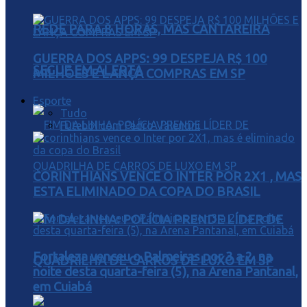
REDE PARA 8 HORAS, MAS CANTAREIRA
GUERRA DOS APPS: 99 DESPEJA R$ 100
SEGUE EM ALERTA
MILHÕES E LANÇA COMPRAS EM SP
Esporte
Tudo
Futebol com Pedro Valentini
CORINTHIANS VENCE O INTER POR 2X1 , MAS
ESTA ELIMINADO DA COPA DO BRASIL
FIM DA LINHA: POLÍCIA PRENDE LÍDER DE
Fortaleza venceu o Palmeiras por 3 a 2, na
QUADRILHA DE CARROS DE LUXO EM SP
noite desta quarta-feira (5), na Arena Pantanal,
em Cuiabá