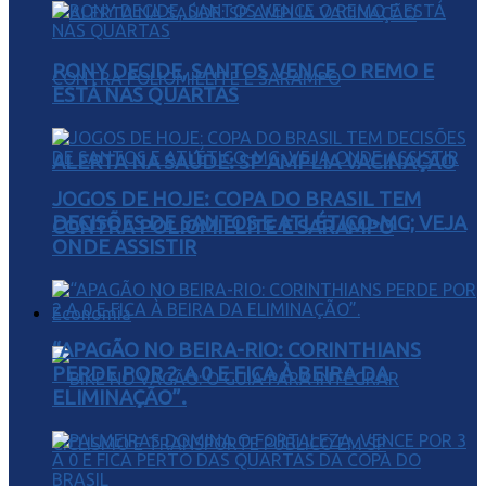
RONY DECIDE, SANTOS VENCE O REMO E
ESTÁ NAS QUARTAS
ALERTA NA SAÚDE: SP AMPLIA VACINAÇÃO
JOGOS DE HOJE: COPA DO BRASIL TEM
DECISÕES DE SANTOS E ATLÉTICO-MG; VEJA
CONTRA POLIOMIELITE E SARAMPO
ONDE ASSISTIR
Economia
“APAGÃO NO BEIRA-RIO: CORINTHIANS
PERDE POR 2 A 0 E FICA À BEIRA DA
ELIMINAÇÃO”.