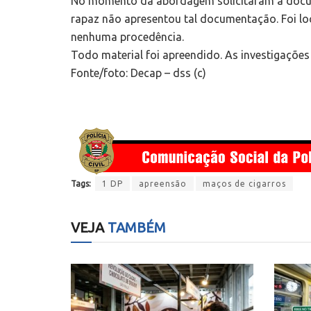
No momento da abordagem solicitaram a docume
rapaz não apresentou tal documentação. Foi loc
nenhuma procedência.
Todo material foi apreendido. As investigações
Fonte/foto: Decap – dss (c)
Tags:
1 DP
apreensão
maços de cigarros
VEJA
TAMBÉM