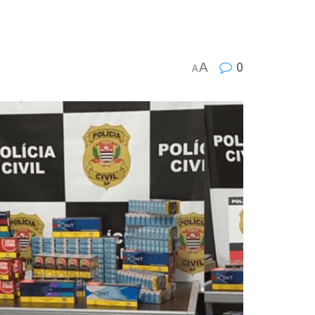
A
0
A