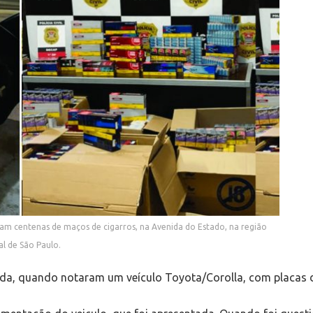
nderam centenas de maços de cigarros, na Avenida do Estado, na região
al de São Paulo.
tada, quando notaram um veículo Toyota/Corolla, com placas