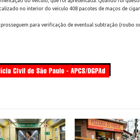
ntação do veiculo, que foi apresentada. Quando foi questi
alizado no interior do veículo 408 pacotes de maços de ciga
 prosseguem para verificação de eventual subtração (roubo o