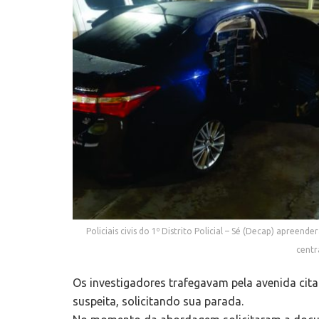
Policiais civis do 1º Distrito Policial – Sé (Decap) apree
centr
Os investigadores trafegavam pela avenida ci
suspeita, solicitando sua parada.