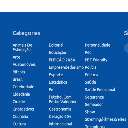
Categorias
S
Animais De
Editorial
Personalidade
Estimação
Educação
Pet
Arte
ELEIÇÃO 2024
PET Friendly
Auatomóveis
Empreendedorismo
Polícia
Bitcoin
Esporte
Política
Brasil
Estatistica
Saúde
Celebridade
Fé
Saúde Emocional
Cidadania
Futebol Com
Segurança
Cidade
Pedro Valentini
Semeador
Criptoativos
Gastronomia
Show
Culinária
Geração 60+
Streming/Filmes/Séries
Cultura
Internacional
Tecnologia