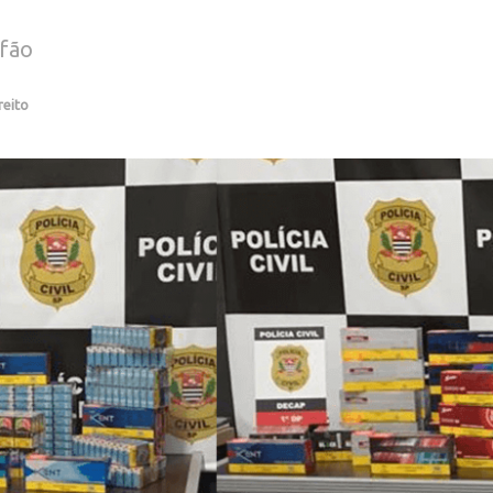
efão
reito