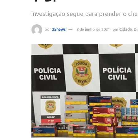
investigação segue para prender o ch
por
25news
8 de junho de 2021
em
Cidade
,
Di