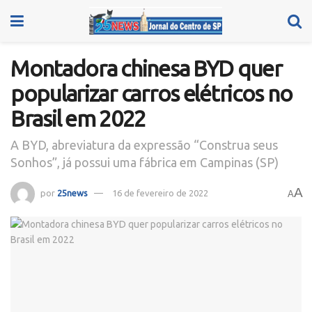
Montadora chinesa BYD quer
popularizar carros elétricos no
Brasil em 2022
A BYD, abreviatura da expressão “Construa seus
Sonhos”, já possui uma fábrica em Campinas (SP)
A
por
25news
16 de fevereiro de 2022
A