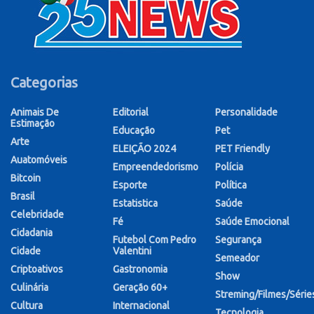
Categorias
Animais De
Editorial
Personalidade
Estimação
Educação
Pet
Arte
ELEIÇÃO 2024
PET Friendly
Auatomóveis
Empreendedorismo
Polícia
Bitcoin
Esporte
Política
Brasil
Estatistica
Saúde
Celebridade
Fé
Saúde Emocional
Cidadania
Futebol Com Pedro
Segurança
Cidade
Valentini
Semeador
Criptoativos
Gastronomia
Show
Culinária
Geração 60+
Streming/Filmes/Série
Cultura
Internacional
Tecnologia