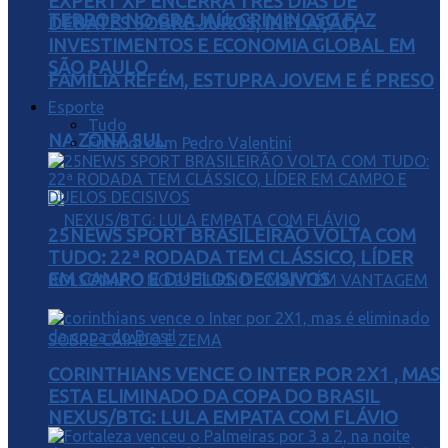
EXPERT XP ENCERRA TRÊS DIAS DE
TERROR NO GRAJAÚ: CRIMINOSO FAZ
DEBATES SOBRE JUROS, INFLAÇÃO,
INVESTIMENTOS E ECONOMIA GLOBAL EM
SÃO PAULO
FAMÍLIA REFÉM, ESTUPRA JOVEM E É PRESO
Esporte
Tudo
NA ZONA SUL
Futebol com Pedro Valentini
25NEWS SPORT BRASILEIRÃO VOLTA COM
TUDO: 22ª RODADA TEM CLÁSSICO, LÍDER
EM CAMPO E DUELOS DECISIVOS
CORINTHIANS VENCE O INTER POR 2X1 , MAS
ESTA ELIMINADO DA COPA DO BRASIL
NEXUS/BTG: LULA EMPATA COM FLÁVIO