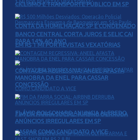
CICLISMO E TRANSPORTE PÚBLICO EM SP
CONTA DA HUMILHAÇÃO: SP É CONDENADO
BANCO CENTRAL CORTA JUROS E SELIC CAI
PARA 14% AO ANO
EM R$ 1 MI POR REVISTAS VEXATÓRIAS
CONTAGEM REGRESSIVA: ANEEL AFASTA
MANOBRA DA ENEL PARA CASSAR
CONCESSÃO
FLÁVIO BOLSONARO ANUNCIA ALFREDO
FIM DA FARRA SOCIAL: AIRBNB DERRUBA
ANÚNCIOS IRREGULARES EM SP
GASPAR COMO CANDIDATO A VICE