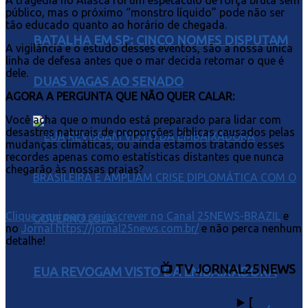
A tragédia no Alasca foi um espetáculo de força bruta sem
público, mas o próximo “monstro líquido” pode não ser
tão educado quanto ao horário de chegada.
BATALHA EM SP: CINCO NOMES DISPUTAM
A vigilância e o estudo desses eventos, são a nossa única
linha de defesa antes que o mar decida retomar o que é
dele.
DUAS VAGAS AO SENADO
AGORA A PERGUNTA QUE NÃO QUER CALAR:
Você acha que o mundo está preparado para lidar com
desastres naturais de proporções bíblicas causados pelas
mudanças climáticas, ou ainda estamos tratando esses
recordes apenas como estatísticas distantes que nunca
chegarão às nossas praias?
Clique aqui para se inscrever no Canal 25NEWS-BRAZIL
e
no
Jornal https://jornal25news.com.br/
e não perca nenhum
detalhe!
📺 TV JORNAL25NEWS
EUA REVOGAM VISTO DA EMBAIXADORA
▶️
[