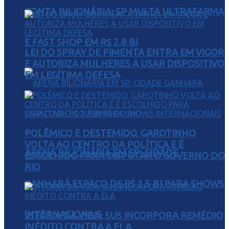
CONTA BILIONÁRIA: SP MULTA ULTRAFARMA
E FAST SHOP EM R$ 2,8 BI
LEI DO SPRAY DE PIMENTA ENTRA EM VIGOR
E AUTORIZA MULHERES A USAR DISPOSITIVO
EM LEGÍTIMA DEFESA
POLÊMICO E DESTEMIDO, GAROTINHO
VOLTA AO CENTRO DA POLÍTICA E É
ARENA BILIONÁRIA EM SP: CIDADE
ESCOLHIDO PARA DISPUTAR O GOVERNO DO
RIO
GANHARÁ ESPAÇO DE R$ 1,5 BI PARA SHOWS
INTERNACIONAIS
VITÓRIA DA VIDA: SUS INCORPORA REMÉDIO
INÉDITO CONTRA A ELA