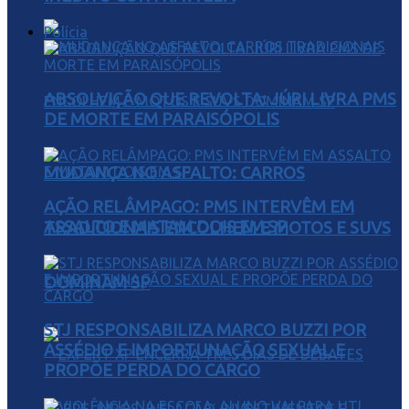
Polícia
ABSOLVIÇÃO QUE REVOLTA: JÚRI LIVRA PMS
DE MORTE EM PARAISÓPOLIS
MUDANÇA NO ASFALTO: CARROS
AÇÃO RELÂMPAGO: PMS INTERVÊM EM
ASSALTO E MATAM DOIS EM SP
TRADICIONAIS ENCOLHEM E MOTOS E SUVS
DOMINAM SP
STJ RESPONSABILIZA MARCO BUZZI POR
ASSÉDIO E IMPORTUNAÇÃO SEXUAL E
PROPÕE PERDA DO CARGO