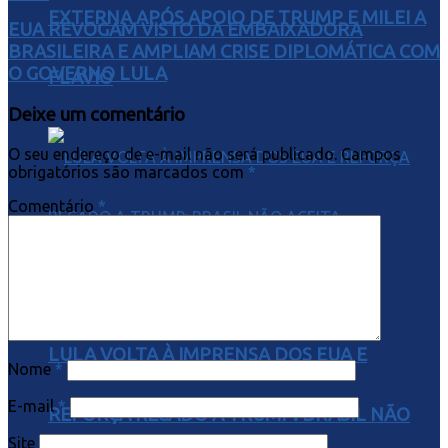
EXTERNA APÓS APOIO DE TRUMP E MILEI A
EUA REVOGAM VISTO DA EMBAIXADORA
BRASILEIRA E AMPLIAM CRISE DIPLOMÁTICA COM
O GOVERNO LULA
FLÁVIO
Deixe um comentário
O seu endereço de e-mail não será publicado.
Campos
obrigatórios são marcados com
*
Comentário
*
LULA VOLTA À IMPRENSA DOS EUA E
Nome
*
E-mail
*
REFORÇA RECADO A TRUMP: BRASIL NÃO
Site