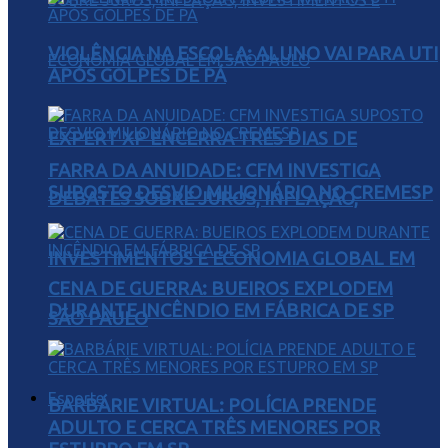
VIOLÊNCIA NA ESCOLA: ALUNO VAI PARA UTI
APÓS GOLPES DE PÁ
EXPERT XP ENCERRA TRÊS DIAS DE
FARRA DA ANUIDADE: CFM INVESTIGA
SUPOSTO DESVIO MILIONÁRIO NO CREMESP
DEBATES SOBRE JUROS, INFLAÇÃO,
INVESTIMENTOS E ECONOMIA GLOBAL EM
CENA DE GUERRA: BUEIROS EXPLODEM
DURANTE INCÊNDIO EM FÁBRICA DE SP
SÃO PAULO
Esporte
BARBÁRIE VIRTUAL: POLÍCIA PRENDE
ADULTO E CERCA TRÊS MENORES POR