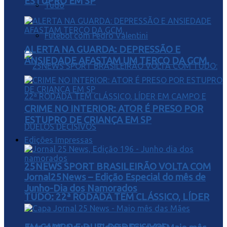
ESTUPRO EM SP
Tudo
Futebol com Pedro Valentini
ALERTA NA GUARDA: DEPRESSÃO E
ANSIEDADE AFASTAM UM TERÇO DA GCM.
CRIME NO INTERIOR: ATOR É PRESO POR
ESTUPRO DE CRIANÇA EM SP
Edições Impressas
25NEWS SPORT BRASILEIRÃO VOLTA COM
Jornal25News – Edição Especial do mês de
Junho-Dia dos Namorados
TUDO: 22ª RODADA TEM CLÁSSICO, LÍDER