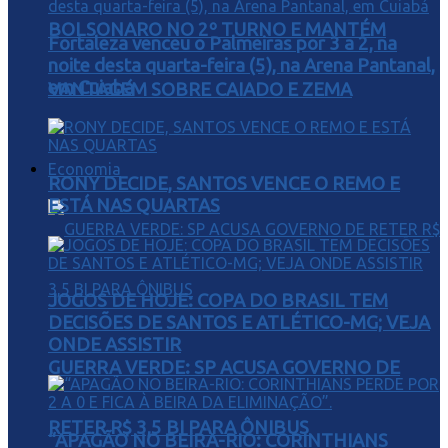
BOLSONARO NO 2º TURNO E MANTÉM
Fortaleza venceu o Palmeiras por 3 a 2, na
noite desta quarta-feira (5), na Arena Pantanal,
em Cuiabá
VANTAGEM SOBRE CAIADO E ZEMA
Economia
RONY DECIDE, SANTOS VENCE O REMO E
ESTÁ NAS QUARTAS
JOGOS DE HOJE: COPA DO BRASIL TEM
DECISÕES DE SANTOS E ATLÉTICO-MG; VEJA
ONDE ASSISTIR
GUERRA VERDE: SP ACUSA GOVERNO DE
RETER R$ 3,5 BI PARA ÔNIBUS
“APAGÃO NO BEIRA-RIO: CORINTHIANS