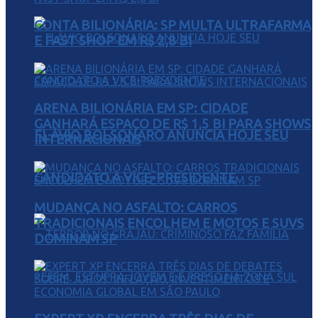
CONTA BILIONÁRIA: SP MULTA ULTRAFARMA
E FAST SHOP EM R$ 2,8 BI
ARENA BILIONÁRIA EM SP: CIDADE
GANHARÁ ESPAÇO DE R$ 1,5 BI PARA SHOWS
FLÁVIO BOLSONARO ANUNCIA HOJE SEU
INTERNACIONAIS
CANDIDATO A VICE-PRESIDENTE
MUDANÇA NO ASFALTO: CARROS
TRADICIONAIS ENCOLHEM E MOTOS E SUVS
DOMINAM SP