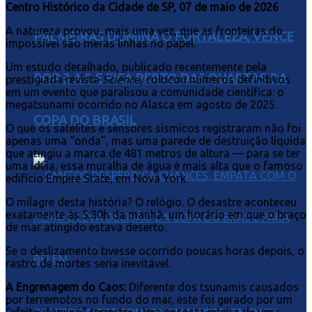
Centro Histórico da Cidade de SP, 07 de maio de 2026
A natureza provou, mais uma vez, que as fronteiras do
PALMEIRAS DOMINA O FORTALEZA, VENCE
impossível são meras linhas no papel.
Um estudo detalhado, publicado recentemente pela
POR 3 A 0 E FICA PERTO DAS QUARTAS DA
prestigiada revista
Science
, colocou números definitivos
em um evento que paralisou a comunidade científica: o
megatsunami ocorrido no Alasca em agosto de 2025.
COPA DO BRASIL
O que os satélites e sensores sísmicos registraram não foi
apenas uma “onda”, mas uma parede de destruição líquida
que atingiu a marca de 481 metros de altura — para se ter
uma ideia, essa muralha de água é mais alta que o famoso
edifício Empire State, em Nova York.
O milagre desta história? O relógio. O desastre aconteceu
exatamente às 5:30h da manhã, um horário em que o braço
de mar atingido estava deserto.
Se o deslizamento tivesse ocorrido poucas horas depois, o
rastro de mortes seria inevitável.
A Engrenagem do Caos:
Diferente dos tsunamis causados
por terremotos no fundo do mar, este foi gerado por um