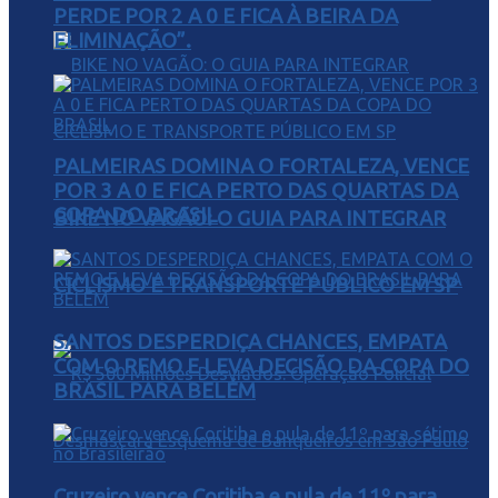
PERDE POR 2 A 0 E FICA À BEIRA DA
ELIMINAÇÃO”.
PALMEIRAS DOMINA O FORTALEZA, VENCE
POR 3 A 0 E FICA PERTO DAS QUARTAS DA
COPA DO BRASIL
BIKE NO VAGÃO: O GUIA PARA INTEGRAR
CICLISMO E TRANSPORTE PÚBLICO EM SP
SANTOS DESPERDIÇA CHANCES, EMPATA
COM O REMO E LEVA DECISÃO DA COPA DO
BRASIL PARA BELÉM
Cruzeiro vence Coritiba e pula de 11º para