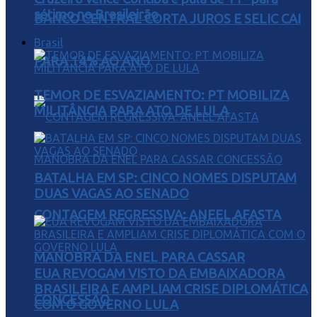
sétimo no Brasileirão
BANCO CENTRAL CORTA JUROS E SELIC CAI
Brasil
PARA 14% AO ANO
TEMOR DE ESVAZIAMENTO: PT MOBILIZA
MILITÂNCIA PARA ATO DE LULA
BATALHA EM SP: CINCO NOMES DISPUTAM
DUAS VAGAS AO SENADO
CONTAGEM REGRESSIVA: ANEEL AFASTA
MANOBRA DA ENEL PARA CASSAR
EUA REVOGAM VISTO DA EMBAIXADORA
BRASILEIRA E AMPLIAM CRISE DIPLOMÁTICA
CONCESSÃO
COM O GOVERNO LULA