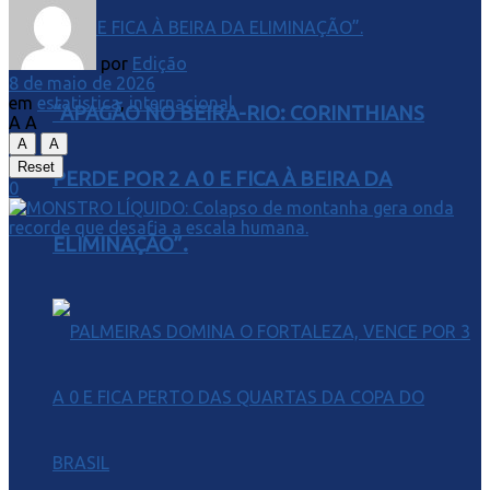
por
Edição
8 de maio de 2026
em
estatistica
,
internacional
“APAGÃO NO BEIRA-RIO: CORINTHIANS
A
A
A
A
Reset
PERDE POR 2 A 0 E FICA À BEIRA DA
0
ELIMINAÇÃO”.