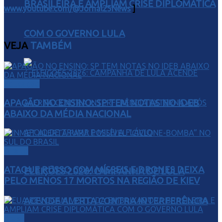
BRASILEIRA E AMPLIAM CRISE DIPLOMÁTICA
www.youtube.com/@Jornal25News
]
COM O GOVERNO LULA
VEJA
TAMBÉM
Educação
APAGÃO NO ENSINO: SP TEM NOTAS NO IDEB
ABAIXO DA MÉDIA NACIONAL
Direito
ATAQUE RUSSO COM MÍSSEIS E DRONES DEIXA
ELEIÇÕES 2026: CAMPANHA DE LULA
PELO MENOS 17 MORTOS NA REGIÃO DE KIEV
ACENDE ALERTA CONTRA INTERFERÊNCIA
Brasil