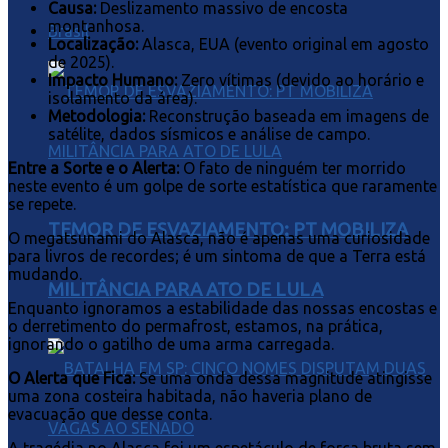
Causa:
Deslizamento massivo de encosta
montanhosa.
Brasil
Localização:
Alasca, EUA (evento original em agosto
de 2025).
Impacto Humano:
Zero vítimas (devido ao horário e
isolamento da área).
Metodologia:
Reconstrução baseada em imagens de
satélite, dados sísmicos e análise de campo.
Entre a Sorte e o Alerta:
O fato de ninguém ter morrido
neste evento é um golpe de sorte estatística que raramente
se repete.
TEMOR DE ESVAZIAMENTO: PT MOBILIZA
O megatsunami do Alasca, não é apenas uma curiosidade
para livros de recordes; é um sintoma de que a Terra está
mudando.
MILITÂNCIA PARA ATO DE LULA
Enquanto ignoramos a estabilidade das nossas encostas e
o derretimento do permafrost, estamos, na prática,
ignorando o gatilho de uma arma carregada.
O Alerta que Fica:
Se uma onda dessa magnitude atingisse
uma zona costeira habitada, não haveria plano de
evacuação que desse conta.