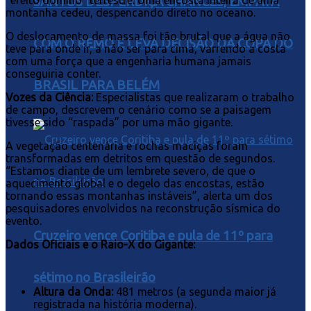
“efeito dominó” terrestre. Uma encosta inteira de uma
SANTOS DESPERDIÇA CHANCES, EMPATA
montanha cedeu, despencando direto no oceano.
O deslocamento de massa foi tão brutal que a água não
COM O REMO E LEVA DECISÃO DA COPA DO
teve para onde ir, a não ser para cima, varrendo a costa
com uma força que a engenharia humana jamais
conseguiria conter.
BRASIL PARA BELÉM
Vozes da Ciência:
Especialistas que realizaram o trabalho
de campo, descrevem o cenário como se a paisagem
tivesse sido “raspada” por uma mão gigante.
A vegetação centenária e rochas maciças foram
transformadas em detritos em questão de segundos.
“Estamos diante de um lembrete severo, de que o
aquecimento global e o degelo das encostas, estão
tornando essas montanhas instáveis”, alerta um dos
pesquisadores envolvidos na reconstrução sísmica do
evento.
Cruzeiro vence Coritiba e pula de 11º para
Dados Oficiais e o Raio-X do Gigante:
sétimo no Brasileirão
Altura da Onda:
481 metros (a segunda maior já
registrada na história moderna).