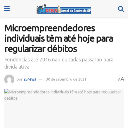
Microempreendedores
individuais têm até hoje para
regularizar débitos
Pendências até 2016 não quitadas passarão para
dívida ativa
A
por
25news
30 de setembro de 2021
A