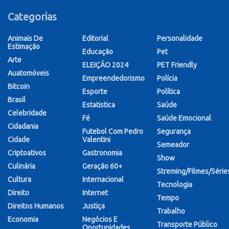
Categorias
Animais De
Editorial
Personalidade
Estimação
Educação
Pet
Arte
ELEIÇÃO 2024
PET Friendly
Auatomóveis
Empreendedorismo
Polícia
Bitcoin
Esporte
Política
Brasil
Estatistica
Saúde
Celebridade
Fé
Saúde Emocional
Cidadania
Futebol Com Pedro
Segurança
Cidade
Valentini
Semeador
Criptoativos
Gastronomia
Show
Culinária
Geração 60+
Streming/Filmes/Série
Cultura
Internacional
Tecnologia
Direito
Internet
Tempo
Direitos Humanos
Justiça
Trabalho
Economia
Negócios E
Transporte Público
Oportunidades