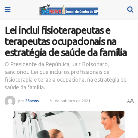
Lei inclui fisioterapeutas e
terapeutas ocupacionais na
estratégia de saúde da família
O Presidente da República, Jair Bolsonaro,
sancionou Lei que inclui os profissionais de
fisioterapia e terapia ocupacional na estratégia de
saúde da família.
A
por
25news
31 de outubro de 2021
A