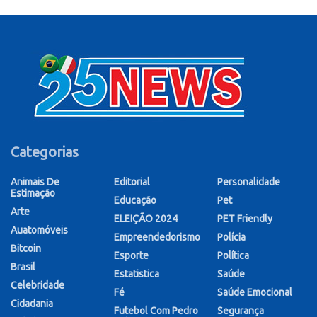
Categorias
Animais De
Editorial
Personalidade
Estimação
Educação
Pet
Arte
ELEIÇÃO 2024
PET Friendly
Auatomóveis
Empreendedorismo
Polícia
Bitcoin
Esporte
Política
Brasil
Estatistica
Saúde
Celebridade
Fé
Saúde Emocional
Cidadania
Futebol Com Pedro
Segurança