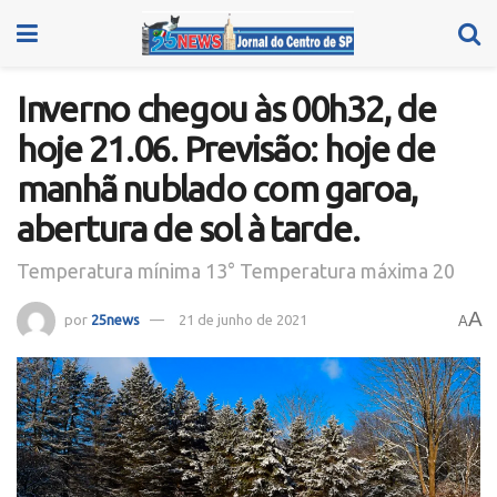
Inverno chegou às 00h32, de
hoje 21.06. Previsão: hoje de
manhã nublado com garoa,
abertura de sol à tarde.
Temperatura mínima 13° Temperatura máxima 20
A
por
25news
21 de junho de 2021
A