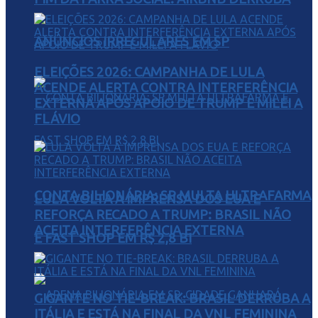
ANÚNCIOS IRREGULARES EM SP
ELEIÇÕES 2026: CAMPANHA DE LULA
ACENDE ALERTA CONTRA INTERFERÊNCIA
EXTERNA APÓS APOIO DE TRUMP E MILEI A
FLÁVIO
CONTA BILIONÁRIA: SP MULTA ULTRAFARMA
LULA VOLTA À IMPRENSA DOS EUA E
REFORÇA RECADO A TRUMP: BRASIL NÃO
ACEITA INTERFERÊNCIA EXTERNA
E FAST SHOP EM R$ 2,8 BI
GIGANTE NO TIE-BREAK: BRASIL DERRUBA A
ITÁLIA E ESTÁ NA FINAL DA VNL FEMININA