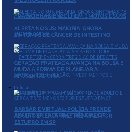
INÉDITO CONTRA A ELA
TRADICIONAIS ENCOLHEM E MOTOS E SUVS
ALERTA NO SUS: MAIORIA IGNORA
DOMINAM SP
SINTOMAS DE CÂNCER DE INTESTINO
GERAÇÃO PRATEADA AVANÇA NA BOLSA E
MUDA A FORMA DE PLANEJAR A
APOSENTADORIA
Polícia
BARBÁRIE VIRTUAL: POLÍCIA PRENDE
EXPERT XP ENCERRA TRÊS DIAS DE
ADULTO E CERCA TRÊS MENORES POR
ESTUPRO EM SP