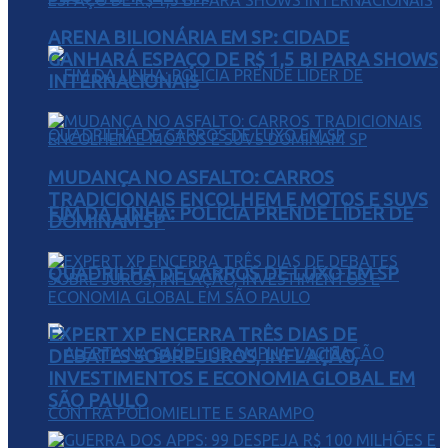
ARENA BILIONÁRIA EM SP: CIDADE
GANHARÁ ESPAÇO DE R$ 1,5 BI PARA SHOWS
INTERNACIONAIS
MUDANÇA NO ASFALTO: CARROS
TRADICIONAIS ENCOLHEM E MOTOS E SUVS
FIM DA LINHA: POLÍCIA PRENDE LÍDER DE
DOMINAM SP
QUADRILHA DE CARROS DE LUXO EM SP
EXPERT XP ENCERRA TRÊS DIAS DE
DEBATES SOBRE JUROS, INFLAÇÃO,
INVESTIMENTOS E ECONOMIA GLOBAL EM
SÃO PAULO