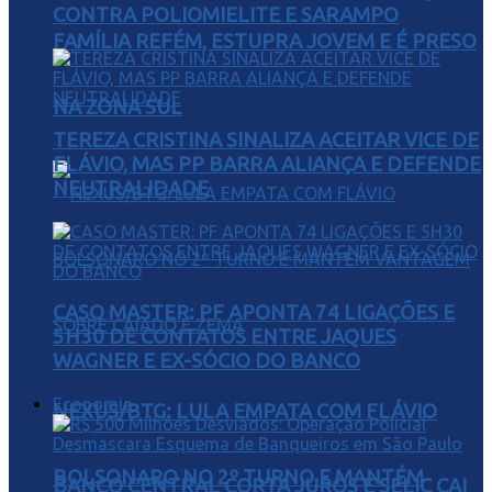
CONTRA POLIOMIELITE E SARAMPO
FAMÍLIA REFÉM, ESTUPRA JOVEM E É PRESO
NA ZONA SUL
TEREZA CRISTINA SINALIZA ACEITAR VICE DE
FLÁVIO, MAS PP BARRA ALIANÇA E DEFENDE
NEUTRALIDADE
CASO MASTER: PF APONTA 74 LIGAÇÕES E
5H30 DE CONTATOS ENTRE JAQUES
WAGNER E EX-SÓCIO DO BANCO
Economia
NEXUS/BTG: LULA EMPATA COM FLÁVIO
BOLSONARO NO 2º TURNO E MANTÉM
BANCO CENTRAL CORTA JUROS E SELIC CAI