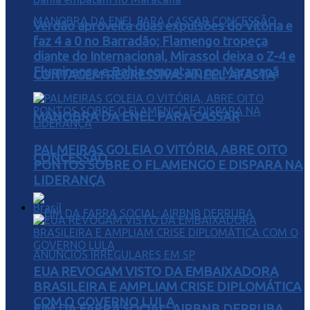
Verdão aproveita duas expulsões do Vitória e
faz 4 a 0 no Barradão; Flamengo tropeça
diante do Internacional, Mirassol deixa o Z-4 e
Fluminense e Bahia empatam no Maracanã
CONTAGEM REGRESSIVA: ANEEL AFASTA
MANOBRA DA ENEL PARA CASSAR
PALMEIRAS GOLEIA O VITÓRIA, ABRE OITO
CONCESSÃO
PONTOS SOBRE O FLAMENGO E DISPARA NA
LIDERANÇA
Brasil
EUA REVOGAM VISTO DA EMBAIXADORA
BRASILEIRA E AMPLIAM CRISE DIPLOMÁTICA
COM O GOVERNO LULA
FIM DA FARRA SOCIAL: AIRBNB DERRUBA