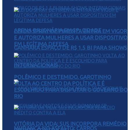
ARENA BILIONÁRIA EM SP: CIDADE
LEI DO SPRAY DE PIMENTA ENTRA EM VIGOR
E AUTORIZA MULHERES A USAR DISPOSITIVO
EM LEGÍTIMA DEFESA
GANHARÁ ESPAÇO DE R$ 1,5 BI PARA SHOWS
INTERNACIONAIS
POLÊMICO E DESTEMIDO, GAROTINHO
VOLTA AO CENTRO DA POLÍTICA E É
ESCOLHIDO PARA DISPUTAR O GOVERNO DO
RIO
VITÓRIA DA VIDA: SUS INCORPORA REMÉDIO
MUDANÇA NO ASFALTO: CARROS