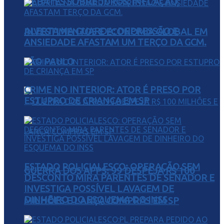
DEBATES SOBRE JUROS, INFLAÇÃO,
ALERTA NA GUARDA: DEPRESSÃO E
INVESTIMENTOS E ECONOMIA GLOBAL EM
ANSIEDADE AFASTAM UM TERÇO DA GCM.
SÃO PAULO
CRIME NO INTERIOR: ATOR É PRESO POR
ESTUPRO DE CRIANÇA EM SP
ESTADO POLICIALESCO: OPERAÇÃO SEM
GUERRA DOS APPS: 99 DESPEJA R$ 100
DESCONTO MIRA PARENTES DE SENADOR E
INVESTIGA POSSÍVEL LAVAGEM DE
DINHEIRO DO ESQUEMA DO INSS
MILHÕES E LANÇA COMPRAS EM SP