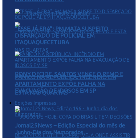
Futebol com Pedro Valentini
“ESSE JÁ ERA”: PM MATA SUSPEITO
DISFARÇADO DE POLICIAL EM
ITAQUAQUECETUBA
RONY DECIDE, SANTOS VENCE O REMO E
PÂNICO NA REPÚBLICA: INCÊNDIO EM
APARTAMENTO EXPÕE FALHA NA
EVACUAÇÃO DE IDOSOS EM SP
ESTÁ NAS QUARTAS
Edições Impressas
Jornal25News – Edição Especial do mês de
Junho-Dia dos Namorados