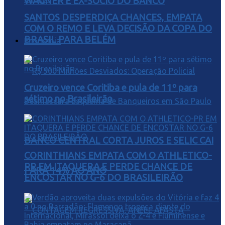
WAGNER E EX-SÓCIO DO BANCO
SANTOS DESPERDIÇA CHANCES, EMPATA
COM O REMO E LEVA DECISÃO DA COPA DO
BRASIL PARA BELÉM
Economia
Cruzeiro vence Coritiba e pula de 11º para
sétimo no Brasileirão
BANCO CENTRAL CORTA JUROS E SELIC CAI
CORINTHIANS EMPATA COM O ATHLETICO-
PR EM ITAQUERA E PERDE CHANCE DE
PARA 14% AO ANO
ENCOSTAR NO G-6 DO BRASILEIRÃO