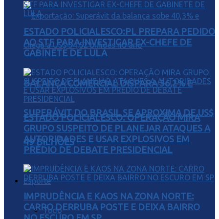
ESTADO POLICIALESCO:PL PREPARA PEDIDO
AO STF PARA INVESTIGAR EX-CHEFE DE
GABINETE DE LULA
BALANÇA COMERCIAL DISPARA 36,2% E
SUPERÁVIT DO BRASIL SE APROXIMA DE US$
ESTADO POLICIALESCO: OPERAÇÃO MIRA
GRUPO SUSPEITO DE PLANEJAR ATAQUES A
AUTORIDADES E USAR EXPLOSIVOS EM
49 BILHÕES
PRÉDIO DE DEBATE PRESIDENCIAL
Esporte
IMPRUDÊNCIA E KAOS NA ZONA NORTE:
CARRO DERRUBA POSTE E DEIXA BAIRRO
Tudo
NO ESCURO EM SP