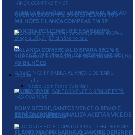
ALERTA NA SAÚDE: SP AMPLIA VACINAÇÃO
GUERRA DOS APPS: 99 DESPEJA R$ 100
MILHÕES E LANÇA COMPRAS EM SP
CONTRA POLIOMIELITE E SARAMPO
BALANÇA COMERCIAL DISPARA 36,2% E
SUPERÁVIT DO BRASIL SE APROXIMA DE US$
49 BILHÕES
Esporte
Tudo
Futebol com Pedro Valentini
RONY DECIDE, SANTOS VENCE O REMO E
TEREZA CRISTINA SINALIZA ACEITAR VICE DE
ESTÁ NAS QUARTAS
FLÁVIO, MAS PP BARRA ALIANÇA E DEFENDE