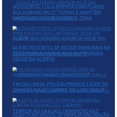
NEXUS/BTG: LULA EMPATA COM FLÁVIO
BOLSONARO NO 2º TURNO E MANTÉM
VANTAGEM SOBRE CAIADO E ZEMA
FLÁVIO BOLSONARO ANUNCIA HOJE SEU
ALÍVIO RESTRITO: SP REDUZ MANOBRA NA
REDE PARA 8 HORAS, MAS CANTAREIRA
CANDIDATO A VICE-PRESIDENTE
SEGUE EM ALERTA
FIM DA LINHA: POLÍCIA PRENDE LÍDER DE
QUADRILHA DE CARROS DE LUXO EM SP
TERROR NO GRAJAÚ: CRIMINOSO FAZ
ALERTA NA SAÚDE: SP AMPLIA VACINAÇÃO