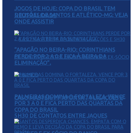
JOGOS DE HOJE: COPA DO BRASIL TEM
DECISÕES DE SANTOS E ATLÉTICO-MG; VEJA
NEUTRALIDADE
ONDE ASSISTIR
“APAGÃO NO BEIRA-RIO: CORINTHIANS
PERDE POR 2 A 0 E FICA À BEIRA DA
ELIMINAÇÃO”.
PALMEIRAS DOMINA O FORTALEZA, VENCE
CASO MASTER: PF APONTA 74 LIGAÇÕES E
POR 3 A 0 E FICA PERTO DAS QUARTAS DA
COPA DO BRASIL
5H30 DE CONTATOS ENTRE JAQUES