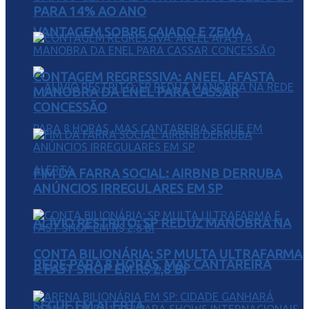
PARA 14% AO ANO
VANTAGEM SOBRE CAIADO E ZEMA
CONTAGEM REGRESSIVA: ANEEL AFASTA
MANOBRA DA ENEL PARA CASSAR
CONCESSÃO
FIM DA FARRA SOCIAL: AIRBNB DERRUBA
ANÚNCIOS IRREGULARES EM SP
ALÍVIO RESTRITO: SP REDUZ MANOBRA NA
CONTA BILIONÁRIA: SP MULTA ULTRAFARMA
REDE PARA 8 HORAS, MAS CANTAREIRA
E FAST SHOP EM R$ 2,8 BI
SEGUE EM ALERTA