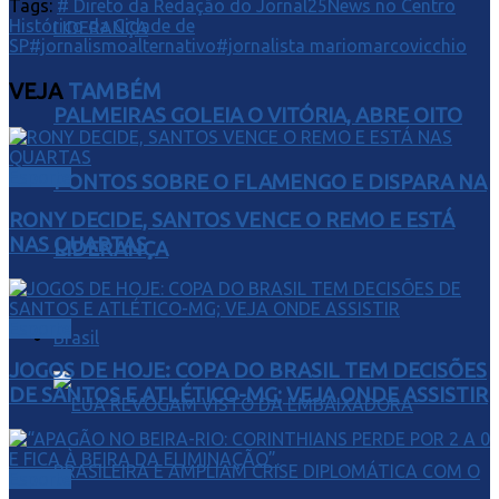
Tags:
# Direto da Redação do Jornal25News no Centro
Histórico da Cidade de
SP
#jornalismoalternativo
#jornalista mariomarcovicchio
VEJA
TAMBÉM
PALMEIRAS GOLEIA O VITÓRIA, ABRE OITO
Esporte
PONTOS SOBRE O FLAMENGO E DISPARA NA
RONY DECIDE, SANTOS VENCE O REMO E ESTÁ
NAS QUARTAS
LIDERANÇA
Esporte
Brasil
JOGOS DE HOJE: COPA DO BRASIL TEM DECISÕES
DE SANTOS E ATLÉTICO-MG; VEJA ONDE ASSISTIR
Esporte