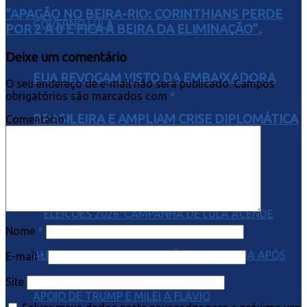
“APAGÃO NO BEIRA-RIO: CORINTHIANS PERDE
POR 2 A 0 E FICA À BEIRA DA ELIMINAÇÃO”.
Deixe um comentário
EUA REVOGAM VISTO DA EMBAIXADORA
O seu endereço de e-mail não será publicado.
Campos
obrigatórios são marcados com
*
BRASILEIRA E AMPLIAM CRISE DIPLOMÁTICA
Comentário
*
COM O GOVERNO LULA
Nome
*
E-mail
*
Site