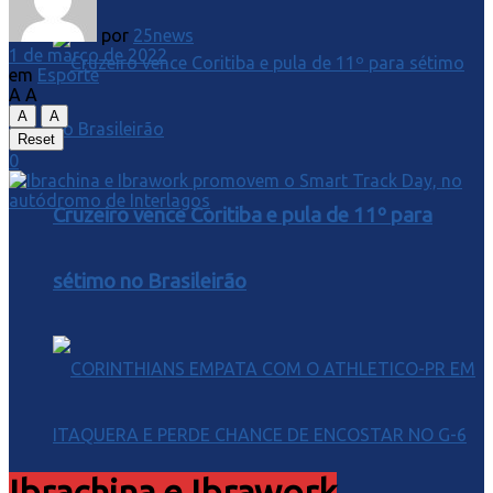
por
25news
1 de março de 2022
em
Esporte
A
A
A
A
Reset
0
Cruzeiro vence Coritiba e pula de 11º para
sétimo no Brasileirão
Ibrachina e Ibrawork