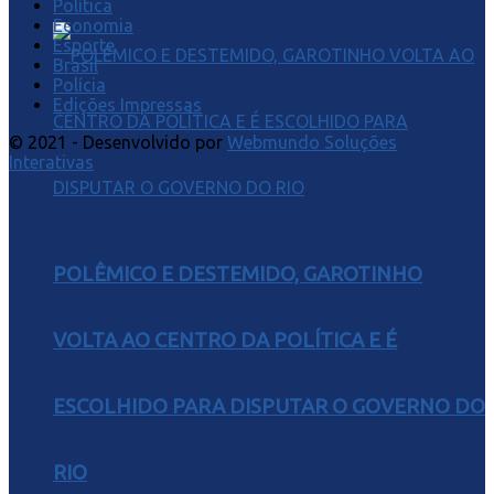
Política
Economia
Esporte
Brasil
Polícia
Edições Impressas
© 2021 - Desenvolvido por
Webmundo Soluções
Interativas
POLÊMICO E DESTEMIDO, GAROTINHO
VOLTA AO CENTRO DA POLÍTICA E É
ESCOLHIDO PARA DISPUTAR O GOVERNO DO
RIO