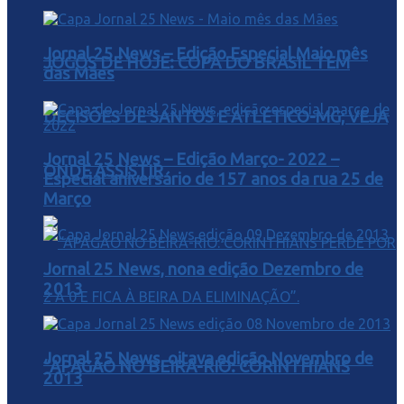
Jornal 25 News – Edição Especial Maio mês
JOGOS DE HOJE: COPA DO BRASIL TEM
das Mães
DECISÕES DE SANTOS E ATLÉTICO-MG; VEJA
Jornal 25 News – Edição Março- 2022 –
ONDE ASSISTIR
Especial aniversário de 157 anos da rua 25 de
Março
Jornal 25 News, nona edição Dezembro de
2013
Jornal 25 News, oitava edição Novembro de
“APAGÃO NO BEIRA-RIO: CORINTHIANS
2013