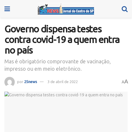
Governo dispensa testes
contra covid-19 a quem entra
no país
Mas é obrigatório comprovante de vacinação,
impresso ou em meio eletrônico.
A
por
25news
3 de abril de 2022
A