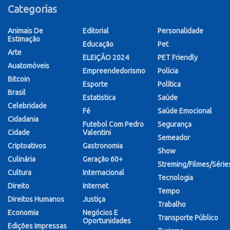
Categorias
Animais De
Editorial
Personalidade
Estimação
Educação
Pet
Arte
ELEIÇÃO 2024
PET Friendly
Auatomóveis
Empreendedorismo
Polícia
Bitcoin
Esporte
Política
Brasil
Estatistica
Saúde
Celebridade
Fé
Saúde Emocional
Cidadania
Futebol Com Pedro
Segurança
Cidade
Valentini
Semeador
Criptoativos
Gastronomia
Show
Culinária
Geração 60+
Streming/Filmes/Série
Cultura
Internacional
Tecnologia
Direito
Internet
Tempo
Direitos Humanos
Justiça
Trabalho
Economia
Negócios E
Transporte Público
Oportunidades
Edições Impressas