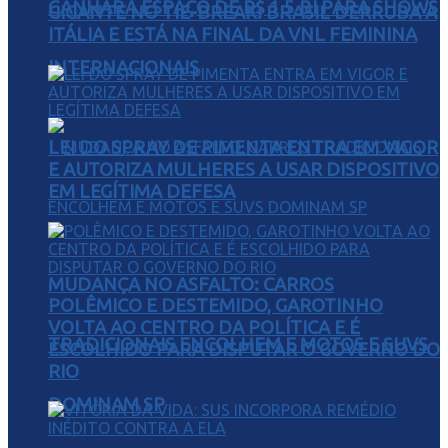
GANHARÁ ESPAÇO DE R$ 1,5 BI PARA SHOWS
GIGANTE NO TIE-BREAK: BRASIL DERRUBA A
ITÁLIA E ESTÁ NA FINAL DA VNL FEMININA
INTERNACIONAIS
LEI DO SPRAY DE PIMENTA ENTRA EM VIGOR
E AUTORIZA MULHERES A USAR DISPOSITIVO
EM LEGÍTIMA DEFESA
MUDANÇA NO ASFALTO: CARROS
POLÊMICO E DESTEMIDO, GAROTINHO
VOLTA AO CENTRO DA POLÍTICA E É
TRADICIONAIS ENCOLHEM E MOTOS E SUVS
ESCOLHIDO PARA DISPUTAR O GOVERNO DO
RIO
DOMINAM SP