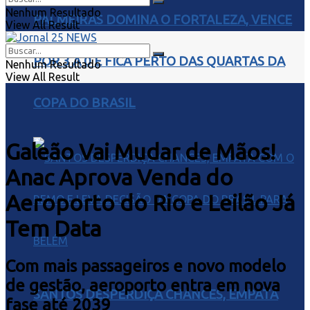
Nenhum Resultado
PALMEIRAS DOMINA O FORTALEZA, VENCE
View All Result
POR 3 A 0 E FICA PERTO DAS QUARTAS DA
Nenhum Resultado
View All Result
COPA DO BRASIL
Galeão Vai Mudar de Mãos!
Anac Aprova Venda do
Aeroporto do Rio e Leilão Já
Tem Data
Com mais passageiros e novo modelo
de gestão, aeroporto entra em nova
SANTOS DESPERDIÇA CHANCES, EMPATA
fase até 2039