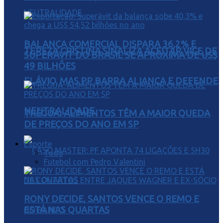
BALANÇA COMERCIAL DISPARA 36,2% E
TEREZA CRISTINA SINALIZA ACEITAR VICE DE
SUPERÁVIT DO BRASIL SE APROXIMA DE US$
49 BILHÕES
FLÁVIO, MAS PP BARRA ALIANÇA E DEFENDE
NEUTRALIDADE
TRÉGUA: ALIMENTOS TÊM A MAIOR QUEDA
DE PREÇOS DO ANO EM SP
Esporte
Tudo
Futebol com Pedro Valentini
RONY DECIDE, SANTOS VENCE O REMO E
ESTÁ NAS QUARTAS