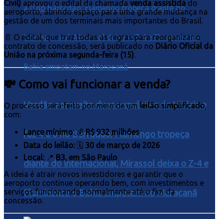
Civil)
aprovou o edital da chamada
venda assistida
do
aeroporto, abrindo espaço para uma grande mudança na
gestão de um dos terminais mais importantes do Brasil.
📄 O edital, que traz todas as regras para reorganizar o
contrato de concessão, será publicado no
Diário Oficial da
União na próxima segunda-feira (15)
.
💸 Como vai funcionar a venda?
Verdão aproveita duas expulsões do Vitória e
O processo será feito por meio de um
leilão simplificado
,
com:
Lance mínimo:
💰
R$ 932 milhões
faz 4 a 0 no Barradão; Flamengo tropeça
Data do leilão:
🗓️
30 de março de 2026
Local:
📍
B3, em São Paulo
diante do Internacional, Mirassol deixa o Z-4 e
A ideia é atrair novos investidores e garantir que o
aeroporto continue operando bem, com investimentos e
serviços funcionando normalmente até o fim da
Fluminense e Bahia empatam no Maracanã
concessão.