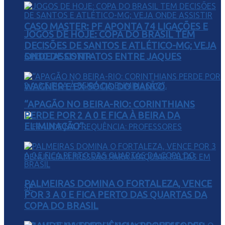
CASO MASTER: PF APONTA 74 LIGAÇÕES E
JOGOS DE HOJE: COPA DO BRASIL TEM
DECISÕES DE SANTOS E ATLÉTICO-MG; VEJA
5H30 DE CONTATOS ENTRE JAQUES
ONDE ASSISTIR
WAGNER E EX-SÓCIO DO BANCO
“APAGÃO NO BEIRA-RIO: CORINTHIANS
PERDE POR 2 A 0 E FICA À BEIRA DA
ELIMINAÇÃO”.
PALMEIRAS DOMINA O FORTALEZA, VENCE
POR 3 A 0 E FICA PERTO DAS QUARTAS DA
COPA DO BRASIL