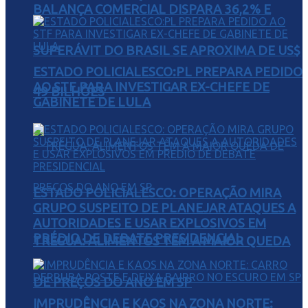
BALANÇA COMERCIAL DISPARA 36,2% E
SUPERÁVIT DO BRASIL SE APROXIMA DE US$
ESTADO POLICIALESCO:PL PREPARA PEDIDO
AO STF PARA INVESTIGAR EX-CHEFE DE
49 BILHÕES
GABINETE DE LULA
ESTADO POLICIALESCO: OPERAÇÃO MIRA
GRUPO SUSPEITO DE PLANEJAR ATAQUES A
AUTORIDADES E USAR EXPLOSIVOS EM
PRÉDIO DE DEBATE PRESIDENCIAL
TRÉGUA: ALIMENTOS TÊM A MAIOR QUEDA
DE PREÇOS DO ANO EM SP
IMPRUDÊNCIA E KAOS NA ZONA NORTE: