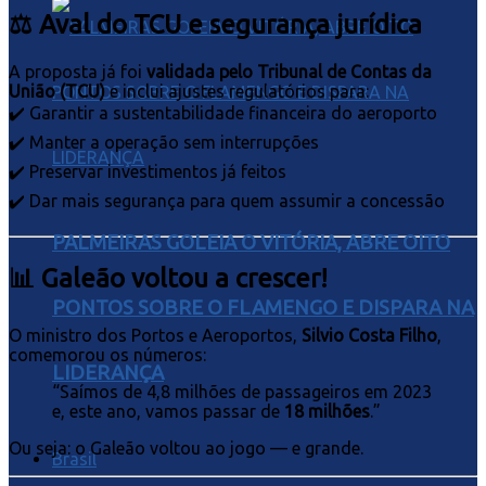
⚖️ Aval do TCU e segurança jurídica
A proposta já foi
validada pelo Tribunal de Contas da
União (TCU)
e inclui ajustes regulatórios para:
✔️ Garantir a sustentabilidade financeira do aeroporto
✔️ Manter a operação sem interrupções
✔️ Preservar investimentos já feitos
✔️ Dar mais segurança para quem assumir a concessão
PALMEIRAS GOLEIA O VITÓRIA, ABRE OITO
📊 Galeão voltou a crescer!
PONTOS SOBRE O FLAMENGO E DISPARA NA
O ministro dos Portos e Aeroportos,
Silvio Costa Filho
,
comemorou os números:
LIDERANÇA
“Saímos de 4,8 milhões de passageiros em 2023
e, este ano, vamos passar de
18 milhões
.”
Ou seja: o Galeão voltou ao jogo — e grande.
Brasil