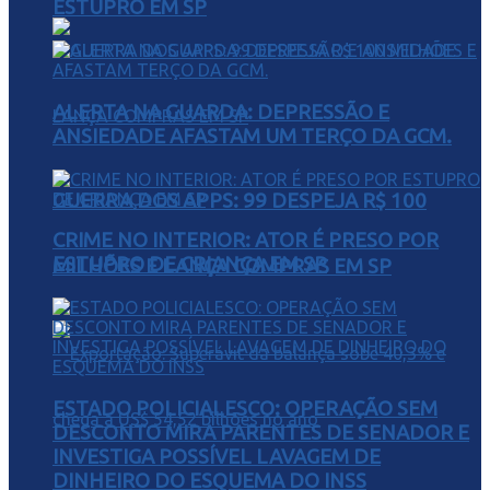
ESTUPRO EM SP
ALERTA NA GUARDA: DEPRESSÃO E
ANSIEDADE AFASTAM UM TERÇO DA GCM.
GUERRA DOS APPS: 99 DESPEJA R$ 100
CRIME NO INTERIOR: ATOR É PRESO POR
ESTUPRO DE CRIANÇA EM SP
MILHÕES E LANÇA COMPRAS EM SP
ESTADO POLICIALESCO: OPERAÇÃO SEM
DESCONTO MIRA PARENTES DE SENADOR E
INVESTIGA POSSÍVEL LAVAGEM DE
DINHEIRO DO ESQUEMA DO INSS