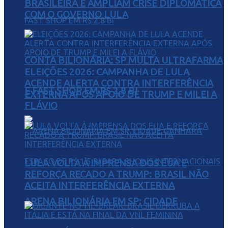
BRASILEIRA E AMPLIAM CRISE DIPLOMÁTICA
COM O GOVERNO LULA
CONTA BILIONÁRIA: SP MULTA ULTRAFARMA
ELEIÇÕES 2026: CAMPANHA DE LULA
ACENDE ALERTA CONTRA INTERFERÊNCIA
E FAST SHOP EM R$ 2,8 BI
EXTERNA APÓS APOIO DE TRUMP E MILEI A
FLÁVIO
LULA VOLTA À IMPRENSA DOS EUA E
REFORÇA RECADO A TRUMP: BRASIL NÃO
ACEITA INTERFERÊNCIA EXTERNA
ARENA BILIONÁRIA EM SP: CIDADE