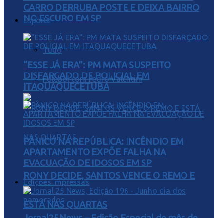
CARRO DERRUBA POSTE E DEIXA BAIRRO
NO ESCURO EM SP
Esporte
Tudo
“ESSE JÁ ERA”: PM MATA SUSPEITO
DISFARÇADO DE POLICIAL EM
Futebol com Pedro Valentini
ITAQUAQUECETUBA
PÂNICO NA REPÚBLICA: INCÊNDIO EM
APARTAMENTO EXPÕE FALHA NA
EVACUAÇÃO DE IDOSOS EM SP
RONY DECIDE, SANTOS VENCE O REMO E
Edições Impressas
ESTÁ NAS QUARTAS
Jornal25News – Edição Especial do mês de