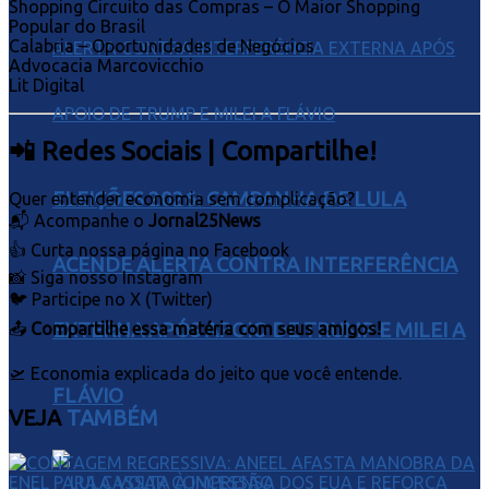
Shopping Circuito das Compras – O Maior Shopping
Popular do Brasil
Calabria – Oportunidades de Negócios
Advocacia Marcovicchio
Lit Digital
📲 Redes Sociais | Compartilhe!
ELEIÇÕES 2026: CAMPANHA DE LULA
Quer entender economia sem complicação?
📬 Acompanhe o
Jornal25News
👍 Curta nossa página no Facebook
ACENDE ALERTA CONTRA INTERFERÊNCIA
📸 Siga nosso Instagram
🐦 Participe no X (Twitter)
EXTERNA APÓS APOIO DE TRUMP E MILEI A
📤
Compartilhe essa matéria com seus amigos!
🛫 Economia explicada do jeito que você entende.
FLÁVIO
VEJA
TAMBÉM