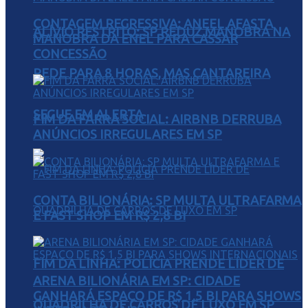
CONTAGEM REGRESSIVA: ANEEL AFASTA
ALÍVIO RESTRITO: SP REDUZ MANOBRA NA
MANOBRA DA ENEL PARA CASSAR
CONCESSÃO
REDE PARA 8 HORAS, MAS CANTAREIRA
SEGUE EM ALERTA
FIM DA FARRA SOCIAL: AIRBNB DERRUBA
ANÚNCIOS IRREGULARES EM SP
CONTA BILIONÁRIA: SP MULTA ULTRAFARMA
E FAST SHOP EM R$ 2,8 BI
FIM DA LINHA: POLÍCIA PRENDE LÍDER DE
ARENA BILIONÁRIA EM SP: CIDADE
GANHARÁ ESPAÇO DE R$ 1,5 BI PARA SHOWS
QUADRILHA DE CARROS DE LUXO EM SP