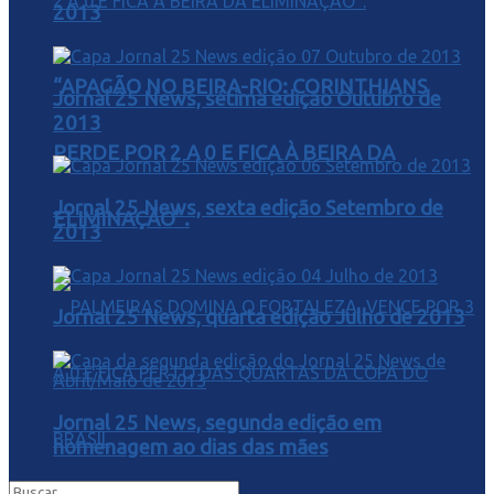
2013
“APAGÃO NO BEIRA-RIO: CORINTHIANS
Jornal 25 News, sétima edição Outubro de
2013
PERDE POR 2 A 0 E FICA À BEIRA DA
Jornal 25 News, sexta edição Setembro de
ELIMINAÇÃO”.
2013
Jornal 25 News, quarta edição Julho de 2013
Jornal 25 News, segunda edição em
homenagem ao dias das mães