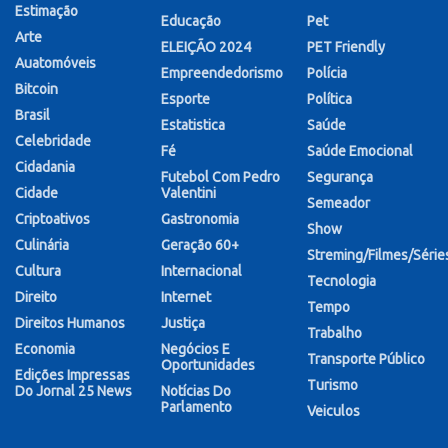
Estimação
Educação
Pet
Arte
ELEIÇÃO 2024
PET Friendly
Auatomóveis
Empreendedorismo
Polícia
Bitcoin
Esporte
Política
Brasil
Estatistica
Saúde
Celebridade
Fé
Saúde Emocional
Cidadania
Futebol Com Pedro
Segurança
Cidade
Valentini
Semeador
Criptoativos
Gastronomia
Show
Culinária
Geração 60+
Streming/Filmes/Série
Cultura
Internacional
Tecnologia
Direito
Internet
Tempo
Direitos Humanos
Justiça
Trabalho
Economia
Negócios E
Transporte Público
Oportunidades
Edições Impressas
Turismo
Do Jornal 25 News
Notícias Do
Parlamento
Veiculos