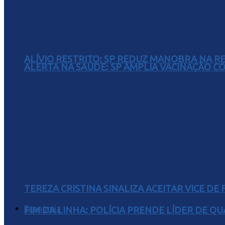
ALÍVIO RESTRITO: SP REDUZ MANOBRA NA R
ALERTA NA SAÚDE: SP AMPLIA VACINAÇÃO C
TEREZA CRISTINA SINALIZA ACEITAR VICE D
Economia
FIM DA LINHA: POLÍCIA PRENDE LÍDER DE Q