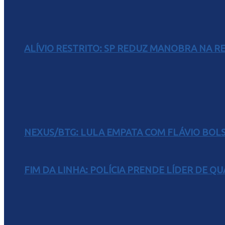
ALÍVIO RESTRITO: SP REDUZ MANOBRA NA R
NEXUS/BTG: LULA EMPATA COM FLÁVIO BOL
FIM DA LINHA: POLÍCIA PRENDE LÍDER DE Q