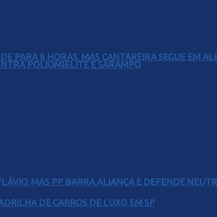
EDE PARA 8 HORAS, MAS CANTAREIRA SEGUE EM AL
ONTRA POLIOMIELITE E SARAMPO
E FLÁVIO, MAS PP BARRA ALIANÇA E DEFENDE NEUT
UADRILHA DE CARROS DE LUXO EM SP