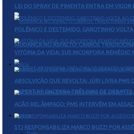
LEI DO SPRAY DE PIMENTA ENTRA EM VIGOR 
POLÊMICO E DESTEMIDO, GAROTINHO VOLTA 
MUDANÇA NO ASFALTO: CARROS TRADICIONA
VITÓRIA DA VIDA: SUS INCORPORA REMÉDIO 
Polícia
ABSOLVIÇÃO QUE REVOLTA: JÚRI LIVRA PMS
EXPERT XP ENCERRA TRÊS DIAS DE DEBATES
AÇÃO RELÂMPAGO: PMS INTERVÊM EM ASSAL
Esporte
STJ RESPONSABILIZA MARCO BUZZI POR AS
Tudo