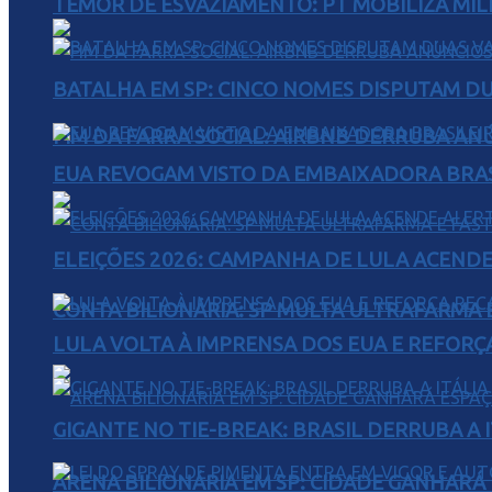
TEMOR DE ESVAZIAMENTO: PT MOBILIZA MIL
BATALHA EM SP: CINCO NOMES DISPUTAM D
FIM DA FARRA SOCIAL: AIRBNB DERRUBA AN
EUA REVOGAM VISTO DA EMBAIXADORA BRAS
ELEIÇÕES 2026: CAMPANHA DE LULA ACENDE
CONTA BILIONÁRIA: SP MULTA ULTRAFARMA E 
LULA VOLTA À IMPRENSA DOS EUA E REFORÇ
GIGANTE NO TIE-BREAK: BRASIL DERRUBA A I
ARENA BILIONÁRIA EM SP: CIDADE GANHARÁ 