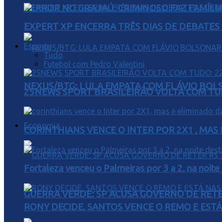
TERROR NO GRAJAÚ: CRIMINOSO FAZ FAMÍLIA
EXPERT XP ENCERRA TRÊS DIAS DE DEBATES
Esporte
Tudo
Futebol com Pedro Valentini
NEXUS/BTG: LULA EMPATA COM FLÁVIO BOL
25NEWS SPORT BRASILEIRÃO VOLTA COM TUD
Economia
CORINTHIANS VENCE O INTER POR 2X1 , MAS
Fortaleza venceu o Palmeiras por 3 a 2, na noite
GUERRA VERDE: SP ACUSA GOVERNO DE RETER
RONY DECIDE, SANTOS VENCE O REMO E EST