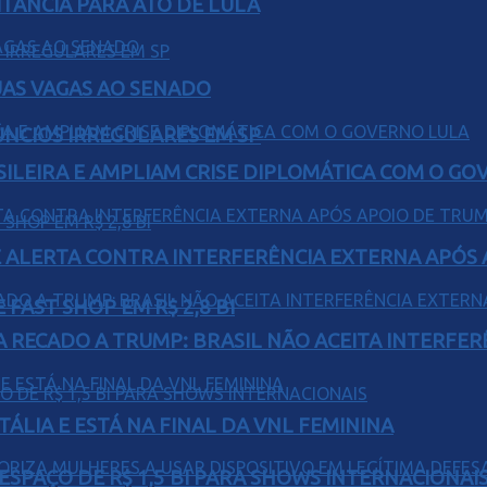
ITÂNCIA PARA ATO DE LULA
UAS VAGAS AO SENADO
ÚNCIOS IRREGULARES EM SP
ILEIRA E AMPLIAM CRISE DIPLOMÁTICA COM O GO
 ALERTA CONTRA INTERFERÊNCIA EXTERNA APÓS A
FAST SHOP EM R$ 2,8 BI
A RECADO A TRUMP: BRASIL NÃO ACEITA INTERFE
TÁLIA E ESTÁ NA FINAL DA VNL FEMININA
ESPAÇO DE R$ 1,5 BI PARA SHOWS INTERNACIONAI