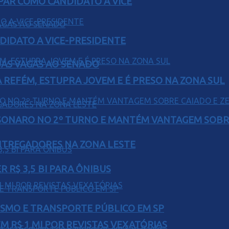
AR COMO CANDIDATO A VICE
DIDATO A VICE-PRESIDENTE
UAS VAGAS AO SENADO
 REFÉM, ESTUPRA JOVEM E É PRESO NA ZONA SUL
SONARO NO 2º TURNO E MANTÉM VANTAGEM SOBR
ENTREGADORES NA ZONA LESTE
 R$ 3,5 BI PARA ÔNIBUS
LISMO E TRANSPORTE PÚBLICO EM SP
 R$ 1 MI POR REVISTAS VEXATÓRIAS