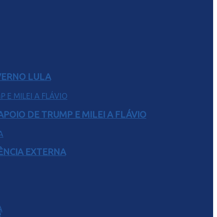
VERNO LULA
POIO DE TRUMP E MILEI A FLÁVIO
RÊNCIA EXTERNA
S