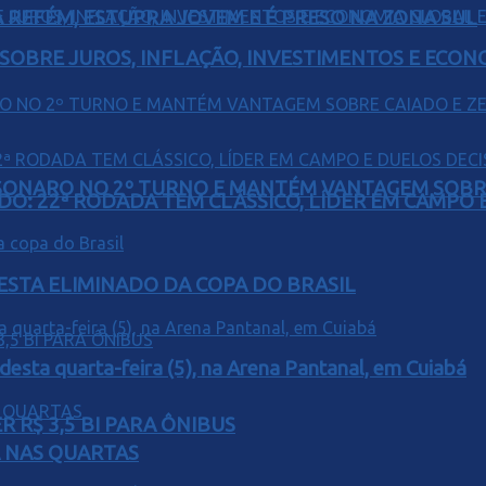
 REFÉM, ESTUPRA JOVEM E É PRESO NA ZONA SUL
 SOBRE JUROS, INFLAÇÃO, INVESTIMENTOS E ECO
SONARO NO 2º TURNO E MANTÉM VANTAGEM SOBR
O: 22ª RODADA TEM CLÁSSICO, LÍDER EM CAMPO E
 ESTA ELIMINADO DA COPA DO BRASIL
 desta quarta-feira (5), na Arena Pantanal, em Cuiabá
 R$ 3,5 BI PARA ÔNIBUS
Á NAS QUARTAS