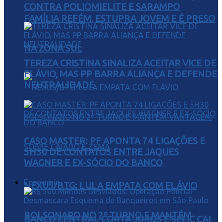
CONTRA POLIOMIELITE E SARAMPO
FAMÍLIA REFÉM, ESTUPRA JOVEM E É PRESO
NA ZONA SUL
TEREZA CRISTINA SINALIZA ACEITAR VICE DE
FLÁVIO, MAS PP BARRA ALIANÇA E DEFENDE
NEUTRALIDADE
CASO MASTER: PF APONTA 74 LIGAÇÕES E
5H30 DE CONTATOS ENTRE JAQUES
WAGNER E EX-SÓCIO DO BANCO
Economia
NEXUS/BTG: LULA EMPATA COM FLÁVIO
BOLSONARO NO 2º TURNO E MANTÉM
BANCO CENTRAL CORTA JUROS E SELIC CAI