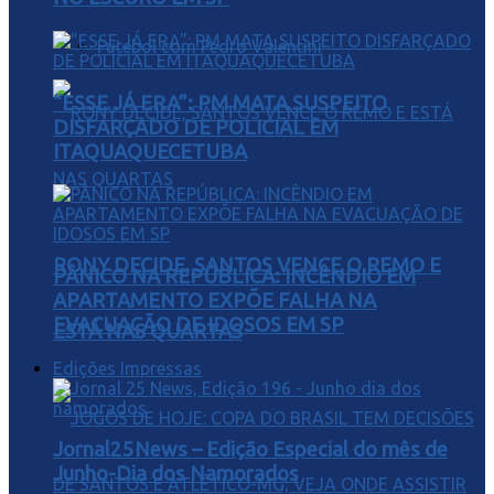
Futebol com Pedro Valentini
“ESSE JÁ ERA”: PM MATA SUSPEITO
DISFARÇADO DE POLICIAL EM
ITAQUAQUECETUBA
RONY DECIDE, SANTOS VENCE O REMO E
PÂNICO NA REPÚBLICA: INCÊNDIO EM
APARTAMENTO EXPÕE FALHA NA
EVACUAÇÃO DE IDOSOS EM SP
ESTÁ NAS QUARTAS
Edições Impressas
Jornal25News – Edição Especial do mês de
Junho-Dia dos Namorados