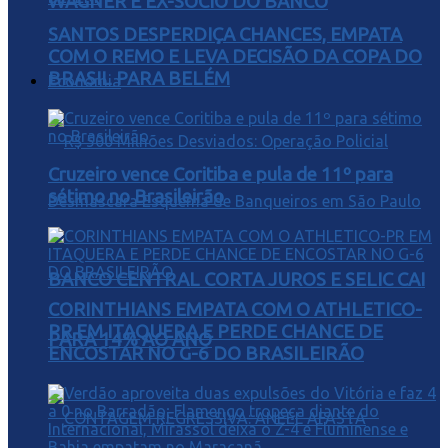
WAGNER E EX-SÓCIO DO BANCO
SANTOS DESPERDIÇA CHANCES, EMPATA
COM O REMO E LEVA DECISÃO DA COPA DO
BRASIL PARA BELÉM
Economia
Cruzeiro vence Coritiba e pula de 11º para
sétimo no Brasileirão
BANCO CENTRAL CORTA JUROS E SELIC CAI
CORINTHIANS EMPATA COM O ATHLETICO-
PR EM ITAQUERA E PERDE CHANCE DE
PARA 14% AO ANO
ENCOSTAR NO G-6 DO BRASILEIRÃO