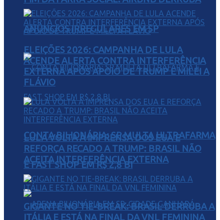
ANÚNCIOS IRREGULARES EM SP
ELEIÇÕES 2026: CAMPANHA DE LULA
ACENDE ALERTA CONTRA INTERFERÊNCIA
EXTERNA APÓS APOIO DE TRUMP E MILEI A
FLÁVIO
CONTA BILIONÁRIA: SP MULTA ULTRAFARMA
LULA VOLTA À IMPRENSA DOS EUA E
REFORÇA RECADO A TRUMP: BRASIL NÃO
ACEITA INTERFERÊNCIA EXTERNA
E FAST SHOP EM R$ 2,8 BI
GIGANTE NO TIE-BREAK: BRASIL DERRUBA A
ITÁLIA E ESTÁ NA FINAL DA VNL FEMININA