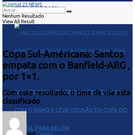
COPA DO BRASIL
Nenhum Resultado
View All Result
Copa Sul-Américana: Santos
empata com o Banfield-ARG ,
por 1×1.
Com este resultado, o time da vila esta
SANTOS DESPERDIÇA CHANCES, EMPATA
classificado
COM O REMO E LEVA DECISÃO DA COPA DO
BRASIL PARA BELÉM
por
25news