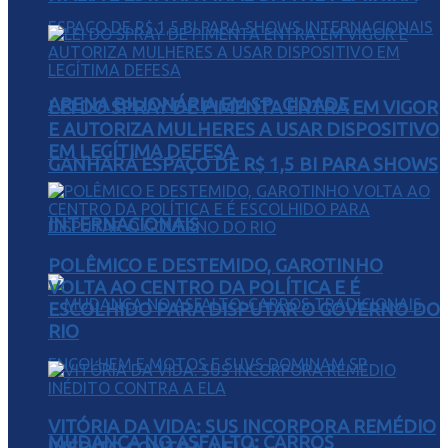
ARENA BILIONÁRIA EM SP: CIDADE
LEI DO SPRAY DE PIMENTA ENTRA EM VIGOR
E AUTORIZA MULHERES A USAR DISPOSITIVO
EM LEGÍTIMA DEFESA
GANHARÁ ESPAÇO DE R$ 1,5 BI PARA SHOWS
INTERNACIONAIS
POLÊMICO E DESTEMIDO, GAROTINHO
VOLTA AO CENTRO DA POLÍTICA E É
ESCOLHIDO PARA DISPUTAR O GOVERNO DO
RIO
VITÓRIA DA VIDA: SUS INCORPORA REMÉDIO
MUDANÇA NO ASFALTO: CARROS