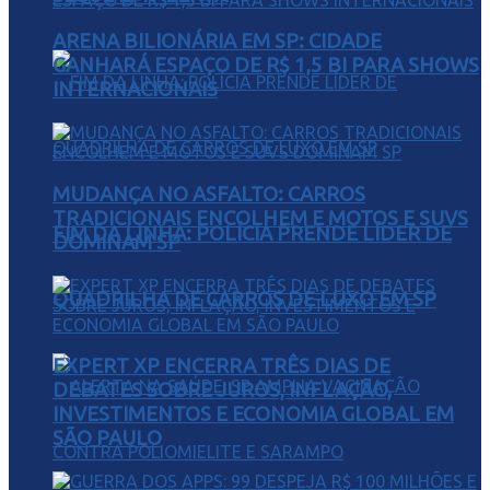
ARENA BILIONÁRIA EM SP: CIDADE
GANHARÁ ESPAÇO DE R$ 1,5 BI PARA SHOWS
INTERNACIONAIS
MUDANÇA NO ASFALTO: CARROS
TRADICIONAIS ENCOLHEM E MOTOS E SUVS
FIM DA LINHA: POLÍCIA PRENDE LÍDER DE
DOMINAM SP
QUADRILHA DE CARROS DE LUXO EM SP
EXPERT XP ENCERRA TRÊS DIAS DE
DEBATES SOBRE JUROS, INFLAÇÃO,
INVESTIMENTOS E ECONOMIA GLOBAL EM
SÃO PAULO