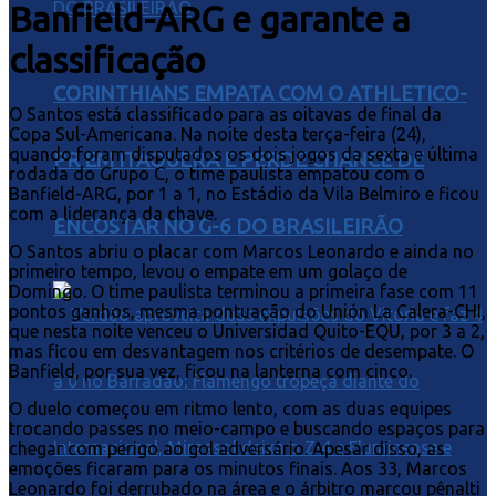
Banfield-ARG e garante a
classificação
CORINTHIANS EMPATA COM O ATHLETICO-
O Santos está classificado para as oitavas de final da
Copa Sul-Americana. Na noite desta terça-feira (24),
quando foram disputados os dois jogos da sexta e última
PR EM ITAQUERA E PERDE CHANCE DE
rodada do Grupo C, o time paulista empatou com o
Banfield-ARG, por 1 a 1, no Estádio da Vila Belmiro e ficou
com a liderança da chave.
ENCOSTAR NO G-6 DO BRASILEIRÃO
O Santos abriu o placar com Marcos Leonardo e ainda no
primeiro tempo, levou o empate em um golaço de
Domingo. O time paulista terminou a primeira fase com 11
pontos ganhos, mesma pontuação do Unión La Calera-CHI,
que nesta noite venceu o Universidad Quito-EQU, por 3 a 2,
mas ficou em desvantagem nos critérios de desempate. O
Banfield, por sua vez, ficou na lanterna com cinco.
O duelo começou em ritmo lento, com as duas equipes
trocando passes no meio-campo e buscando espaços para
chegar com perigo ao gol adversário. Apesar disso, as
emoções ficaram para os minutos finais. Aos 33, Marcos
Leonardo foi derrubado na área e o árbitro marcou pênalti