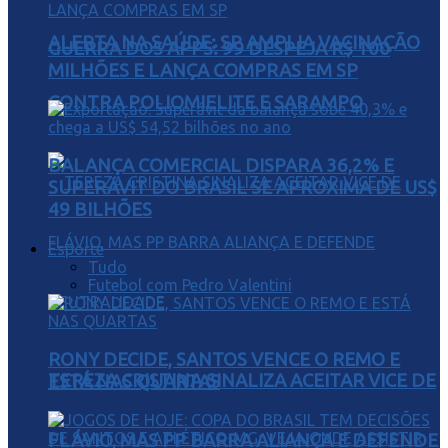
ALERTA NA SAÚDE: SP AMPLIA VACINAÇÃO
GUERRA DOS APPS: 99 DESPEJA R$ 100
MILHÕES E LANÇA COMPRAS EM SP
CONTRA POLIOMIELITE E SARAMPO
BALANÇA COMERCIAL DISPARA 36,2% E
SUPERÁVIT DO BRASIL SE APROXIMA DE US$
49 BILHÕES
Esporte
Tudo
Futebol com Pedro Valentini
RONY DECIDE, SANTOS VENCE O REMO E
TEREZA CRISTINA SINALIZA ACEITAR VICE DE
ESTÁ NAS QUARTAS
FLÁVIO, MAS PP BARRA ALIANÇA E DEFENDE