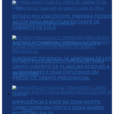
ESTADO POLICIALESCO:PL PREPARA PEDIDO
AO STF PARA INVESTIGAR EX-CHEFE DE
GABINETE DE LULA
BALANÇA COMERCIAL DISPARA 36,2% E
SUPERÁVIT DO BRASIL SE APROXIMA DE US$
ESTADO POLICIALESCO: OPERAÇÃO MIRA
GRUPO SUSPEITO DE PLANEJAR ATAQUES A
AUTORIDADES E USAR EXPLOSIVOS EM
49 BILHÕES
PRÉDIO DE DEBATE PRESIDENCIAL
Esporte
IMPRUDÊNCIA E KAOS NA ZONA NORTE:
CARRO DERRUBA POSTE E DEIXA BAIRRO
Tudo
NO ESCURO EM SP