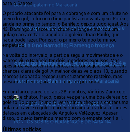
para o Santos.
O próprio atacante foi para a cobrança e com um chute no
meio do gol, colocou o time paulista em vantagem. Porém,
ainda no primeiro tempo, o Banfield deixou tudo igual. Aos
Verdão aproveita duas expulsões do Vitória e
45, Domingo arriscou um chute de longe e marcou um
golaço ao acertar o ângulo do goleiro João Paulo, que
nada pode fazer. Por isso, o primeiro tempo terminou
faz 4 a 0 no Barradão; Flamengo tropeça
empatado.
Na volta do intervalo, a partida seguiu movimentada e o
Santos viu o Banfield ter dois jogadores expulsos. Mas,
diante do Internacional, Mirassol deixa o Z-4 e
apesar da vantagem numérica, não conseguiu reverter em
chances claras de gol. A melhor delas veio aos 13, quando
Marcos Leonardo recebeu um cruzamento rasteiro, mas
Fluminense e Bahia empatam no Maracanã
mesmo de frente para o gol, chutou por cima.
Em um lance parecido, aos 28 minutos, Vinícius Zanocelo
recebeu e chutou fraco, desta vez para uma boa defesa do
goleiro Bologna. Bruno Oliveira ainda chegou a chutar uma
bola na trave e o goleiro argentino ainda fez duas grandes
defesas em cabeçadas de Angulo e Velázquez. Apesar
disso, o duelo terminou mesmo com o empate por 1 a 1.
Últimas notícias