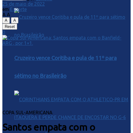
25 de maio de 2022
em
Esporte
A
A
A
A
Reset
0
Cruzeiro vence Coritiba e pula de 11º para
sétimo no Brasileirão
COPA SUL-AMERICANA
Santos empata com o