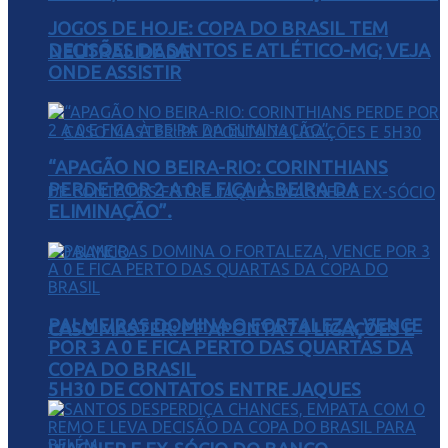
JOGOS DE HOJE: COPA DO BRASIL TEM
DECISÕES DE SANTOS E ATLÉTICO-MG; VEJA
NEUTRALIDADE
ONDE ASSISTIR
“APAGÃO NO BEIRA-RIO: CORINTHIANS
PERDE POR 2 A 0 E FICA À BEIRA DA
ELIMINAÇÃO”.
PALMEIRAS DOMINA O FORTALEZA, VENCE
CASO MASTER: PF APONTA 74 LIGAÇÕES E
POR 3 A 0 E FICA PERTO DAS QUARTAS DA
COPA DO BRASIL
5H30 DE CONTATOS ENTRE JAQUES