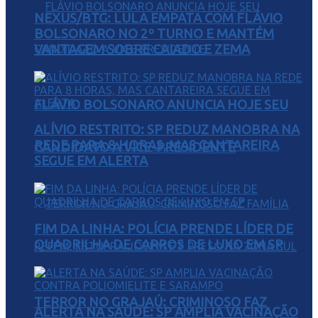
NEXUS/BTG: LULA EMPATA COM FLÁVIO
BOLSONARO NO 2º TURNO E MANTÉM
VANTAGEM SOBRE CAIADO E ZEMA
FLÁVIO BOLSONARO ANUNCIA HOJE SEU
ALÍVIO RESTRITO: SP REDUZ MANOBRA NA
REDE PARA 8 HORAS, MAS CANTAREIRA
CANDIDATO A VICE-PRESIDENTE
SEGUE EM ALERTA
FIM DA LINHA: POLÍCIA PRENDE LÍDER DE
QUADRILHA DE CARROS DE LUXO EM SP
TERROR NO GRAJAÚ: CRIMINOSO FAZ
ALERTA NA SAÚDE: SP AMPLIA VACINAÇÃO