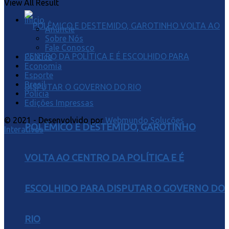
View All Result
Início
Anuncie
Sobre Nós
Fale Conosco
Política
Economia
Esporte
Brasil
Polícia
Edições Impressas
© 2021 - Desenvolvido por
Webmundo Soluções
POLÊMICO E DESTEMIDO, GAROTINHO
Interativas
VOLTA AO CENTRO DA POLÍTICA E É
ESCOLHIDO PARA DISPUTAR O GOVERNO DO
RIO