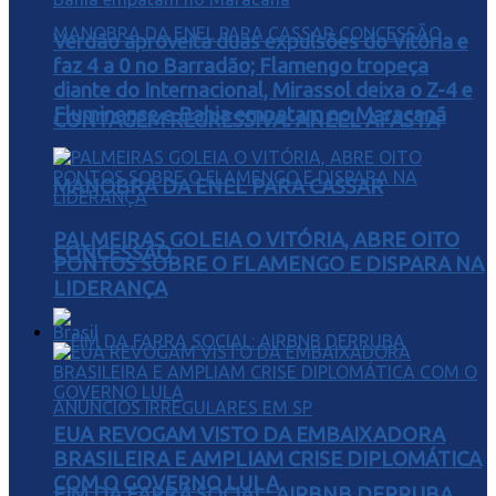
Verdão aproveita duas expulsões do Vitória e
faz 4 a 0 no Barradão; Flamengo tropeça
diante do Internacional, Mirassol deixa o Z-4 e
Fluminense e Bahia empatam no Maracanã
CONTAGEM REGRESSIVA: ANEEL AFASTA
MANOBRA DA ENEL PARA CASSAR
PALMEIRAS GOLEIA O VITÓRIA, ABRE OITO
CONCESSÃO
PONTOS SOBRE O FLAMENGO E DISPARA NA
LIDERANÇA
Brasil
EUA REVOGAM VISTO DA EMBAIXADORA
BRASILEIRA E AMPLIAM CRISE DIPLOMÁTICA
COM O GOVERNO LULA
FIM DA FARRA SOCIAL: AIRBNB DERRUBA