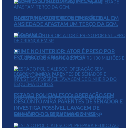
DEBATES SOBRE JUROS, INFLAÇÃO,
ALERTA NA GUARDA: DEPRESSÃO E
INVESTIMENTOS E ECONOMIA GLOBAL EM
ANSIEDADE AFASTAM UM TERÇO DA GCM.
SÃO PAULO
CRIME NO INTERIOR: ATOR É PRESO POR
ESTUPRO DE CRIANÇA EM SP
ESTADO POLICIALESCO: OPERAÇÃO SEM
GUERRA DOS APPS: 99 DESPEJA R$ 100
DESCONTO MIRA PARENTES DE SENADOR E
INVESTIGA POSSÍVEL LAVAGEM DE
DINHEIRO DO ESQUEMA DO INSS
MILHÕES E LANÇA COMPRAS EM SP