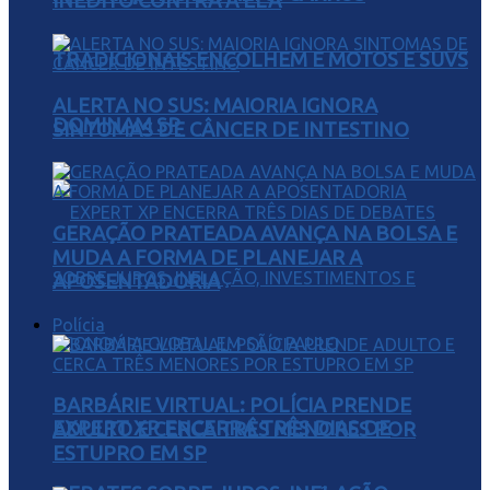
INÉDITO CONTRA A ELA
TRADICIONAIS ENCOLHEM E MOTOS E SUVS
ALERTA NO SUS: MAIORIA IGNORA
DOMINAM SP
SINTOMAS DE CÂNCER DE INTESTINO
GERAÇÃO PRATEADA AVANÇA NA BOLSA E
MUDA A FORMA DE PLANEJAR A
APOSENTADORIA
Polícia
BARBÁRIE VIRTUAL: POLÍCIA PRENDE
EXPERT XP ENCERRA TRÊS DIAS DE
ADULTO E CERCA TRÊS MENORES POR
ESTUPRO EM SP