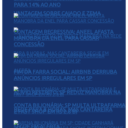
PARA 14% AO ANO
VANTAGEM SOBRE CAIADO E ZEMA
CONTAGEM REGRESSIVA: ANEEL AFASTA
MANOBRA DA ENEL PARA CASSAR
CONCESSÃO
FIM DA FARRA SOCIAL: AIRBNB DERRUBA
ANÚNCIOS IRREGULARES EM SP
ALÍVIO RESTRITO: SP REDUZ MANOBRA NA
CONTA BILIONÁRIA: SP MULTA ULTRAFARMA
REDE PARA 8 HORAS, MAS CANTAREIRA
E FAST SHOP EM R$ 2,8 BI
SEGUE EM ALERTA