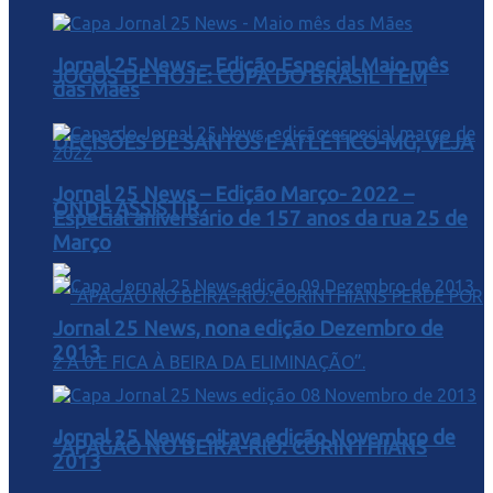
Jornal 25 News – Edição Especial Maio mês
JOGOS DE HOJE: COPA DO BRASIL TEM
das Mães
DECISÕES DE SANTOS E ATLÉTICO-MG; VEJA
Jornal 25 News – Edição Março- 2022 –
ONDE ASSISTIR
Especial aniversário de 157 anos da rua 25 de
Março
Jornal 25 News, nona edição Dezembro de
2013
Jornal 25 News, oitava edição Novembro de
“APAGÃO NO BEIRA-RIO: CORINTHIANS
2013