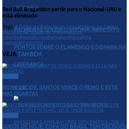
Red Bull Bragantino perde para o Nacional-URU e
está eliminado
Tags:
# Direto da Redação do Jornal25News no Centro
PALMEIRAS GOLEIA O VITÓRIA, ABRE OITO
Histórico da Cidade de SP
#jornalismo
cidadão
#jornalismoalternativo
#jornalista
mariomarcovicchio
PONTOS SOBRE O FLAMENGO E DISPARA NA
VEJA
TAMBÉM
LIDERANÇA
Esporte
RONY DECIDE, SANTOS VENCE O REMO E ESTÁ
Brasil
NAS QUARTAS
Esporte
JOGOS DE HOJE: COPA DO BRASIL TEM DECISÕES