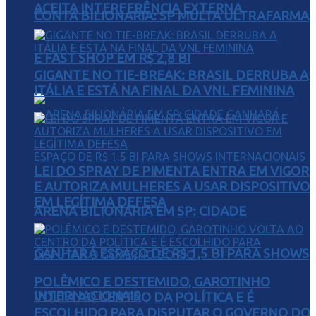
ACEITA INTERFERÊNCIA EXTERNA
CONTA BILIONÁRIA: SP MULTA ULTRAFARMA
E FAST SHOP EM R$ 2,8 BI
GIGANTE NO TIE-BREAK: BRASIL DERRUBA A
ITÁLIA E ESTÁ NA FINAL DA VNL FEMININA
LEI DO SPRAY DE PIMENTA ENTRA EM VIGOR
E AUTORIZA MULHERES A USAR DISPOSITIVO
EM LEGÍTIMA DEFESA
ARENA BILIONÁRIA EM SP: CIDADE
GANHARÁ ESPAÇO DE R$ 1,5 BI PARA SHOWS
POLÊMICO E DESTEMIDO, GAROTINHO
INTERNACIONAIS
VOLTA AO CENTRO DA POLÍTICA E É
ESCOLHIDO PARA DISPUTAR O GOVERNO DO