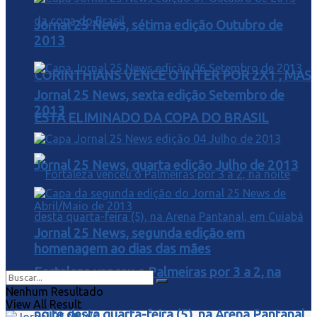
Jornal 25 News, sétima edição Outubro de
2013
CORINTHIANS VENCE O INTER POR 2X1 , MAS
Jornal 25 News, sexta edição Setembro de
2013
ESTA ELIMINADO DA COPA DO BRASIL
Jornal 25 News, quarta edição Julho de 2013
Jornal 25 News, segunda edição em
homenagem ao dias das mães
Fortaleza venceu o Palmeiras por 3 a 2, na
Nenhum Resultado
View All Result
noite desta quarta-feira (5), na Arena Pantanal,