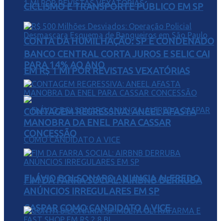
CICLISMO E TRANSPORTE PÚBLICO EM SP
CONTA DA HUMILHAÇÃO: SP É CONDENADO
BANCO CENTRAL CORTA JUROS E SELIC CAI
PARA 14% AO ANO
EM R$ 1 MI POR REVISTAS VEXATÓRIAS
CONTAGEM REGRESSIVA: ANEEL AFASTA
MANOBRA DA ENEL PARA CASSAR
CONCESSÃO
FLÁVIO BOLSONARO ANUNCIA ALFREDO
FIM DA FARRA SOCIAL: AIRBNB DERRUBA
ANÚNCIOS IRREGULARES EM SP
GASPAR COMO CANDIDATO A VICE