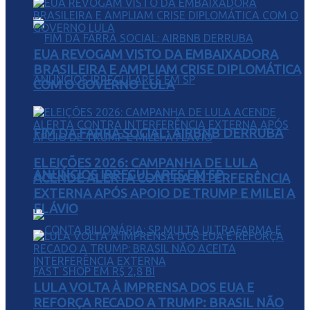
EUA REVOGAM VISTO DA EMBAIXADORA
BRASILEIRA E AMPLIAM CRISE DIPLOMÁTICA
COM O GOVERNO LULA
FIM DA FARRA SOCIAL: AIRBNB DERRUBA
ELEIÇÕES 2026: CAMPANHA DE LULA
ANÚNCIOS IRREGULARES EM SP
ACENDE ALERTA CONTRA INTERFERÊNCIA
EXTERNA APÓS APOIO DE TRUMP E MILEI A
FLÁVIO
LULA VOLTA À IMPRENSA DOS EUA E
REFORÇA RECADO A TRUMP: BRASIL NÃO