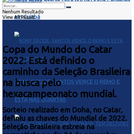
Nenhum Resultado
em Cuiabá
View All Result
Copa do Mundo do Catar
2022: Está definido o
caminho da Seleção Brasileira
na busca pelo
RONY DECIDE, SANTOS VENCE O REMO E
hexacampeonato mundial.
ESTÁ NAS QUARTAS
Sorteio realizado em Doha, no Catar,
definiu as chaves do Mundial de 2022.
Seleção Brasileira estreia na