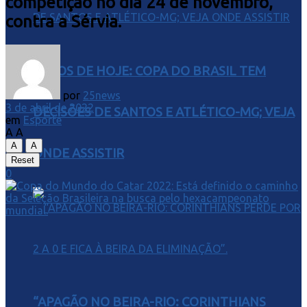
competição no dia 24 de novembro,
contra a Sérvia.
JOGOS DE HOJE: COPA DO BRASIL TEM
por
25news
3 de abril de 2022
DECISÕES DE SANTOS E ATLÉTICO-MG; VEJA
em
Esporte
A
A
A
A
ONDE ASSISTIR
Reset
0
“APAGÃO NO BEIRA-RIO: CORINTHIANS