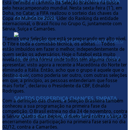
POR 3 A 0 E FICA PERTO DAS QUARTAS DA
Está definido o caminho da Seleção Brasileira na busca
pelo hexacampeonato mundial. Nesta sexta-feira (1˚), em
Doha, no Catar, a FIFA realizou o sorteio das chaves da
COPA DO BRASIL
Copa do Mundo de 2022. Líder do Ranking da entidade
internacional, o Brasil ficou no Grupo G, juntamente com
Sérvia, Suíça e Camarões.
“Temos uma Seleção que está se preparando em alto nível.
O Tite e toda a comissão técnica, os atletas… Todos
estão imbuídos em fazer o melhor, independentemente de
quem serão os adversários. Hoje o futebol está muito
nivelado, de uma forma onde todos têm alguma coisa a
apresentar, visto agora a recente a Macedônia do Norte ter
eliminado a Itália. Então, acho que o grupo é aquele que o
destino quer, como poderia ser outro, com outras seleções
em que, a princípio, as pessoas entenderiam que fosse
mais forte”, declarou o Presidente da CBF, Ednaldo
Rodrigues.
SANTOS DESPERDIÇA CHANCES, EMPATA
Com a definição das chaves, a Seleção Brasileira também
conheceu a sua programação na primeira fase da
competição. O Brasil estreia no dia 24 de novembro, contra
COM O REMO E LEVA DECISÃO DA COPA DO
o Sérvia. Quatro dias depois, o duelo será contra s Suíça. O
encerramento da participação na primeira fase será no dia
02/12, contra a Camarões.