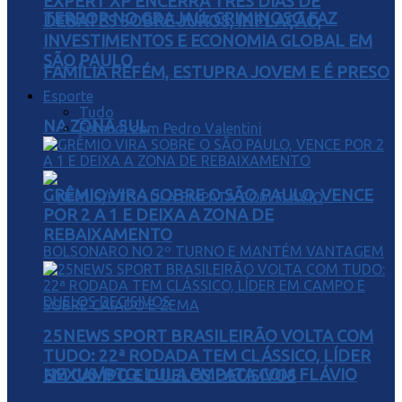
EXPERT XP ENCERRA TRÊS DIAS DE
TERROR NO GRAJAÚ: CRIMINOSO FAZ
DEBATES SOBRE JUROS, INFLAÇÃO,
INVESTIMENTOS E ECONOMIA GLOBAL EM
SÃO PAULO
FAMÍLIA REFÉM, ESTUPRA JOVEM E É PRESO
Esporte
Tudo
NA ZONA SUL
Futebol com Pedro Valentini
GRÊMIO VIRA SOBRE O SÃO PAULO, VENCE
POR 2 A 1 E DEIXA A ZONA DE
REBAIXAMENTO
25NEWS SPORT BRASILEIRÃO VOLTA COM
TUDO: 22ª RODADA TEM CLÁSSICO, LÍDER
NEXUS/BTG: LULA EMPATA COM FLÁVIO
EM CAMPO E DUELOS DECISIVOS