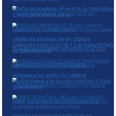
CONTA BILIONÁRIA: SP MULTA ULTRAFARMA
E FAST SHOP EM R$ 2,8 BI
ARENA BILIONÁRIA EM SP: CIDADE
GANHARÁ ESPAÇO DE R$ 1,5 BI PARA SHOWS
FLÁVIO BOLSONARO ANUNCIA HOJE SEU
INTERNACIONAIS
CANDIDATO A VICE-PRESIDENTE
MUDANÇA NO ASFALTO: CARROS
TRADICIONAIS ENCOLHEM E MOTOS E SUVS
DOMINAM SP