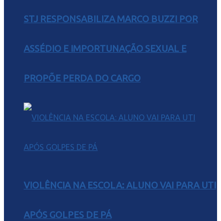
STJ RESPONSABILIZA MARCO BUZZI POR
ASSÉDIO E IMPORTUNAÇÃO SEXUAL E
PROPÕE PERDA DO CARGO
VIOLÊNCIA NA ESCOLA: ALUNO VAI PARA UTI
APÓS GOLPES DE PÁ