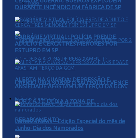
CENA DE GUERRA: BUEIROS EXPLODEM
Tudo
DURANTE INCÊNDIO EM FÁBRICA DE SP
Futebol com Pedro Valentini
BARBÁRIE VIRTUAL: POLÍCIA PRENDE
ADULTO E CERCA TRÊS MENORES POR
ESTUPRO EM SP
ALERTA NA GUARDA: DEPRESSÃO E
GRÊMIO VIRA SOBRE O SÃO PAULO, VENCE
ANSIEDADE AFASTAM UM TERÇO DA GCM.
Edições Impressas
POR 2 A 1 E DEIXA A ZONA DE
REBAIXAMENTO
Jornal25News – Edição Especial do mês de
Junho-Dia dos Namorados