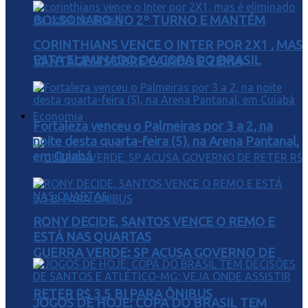
BOLSONARO NO 2º TURNO E MANTÉM
CORINTHIANS VENCE O INTER POR 2X1 , MAS
ESTA ELIMINADO DA COPA DO BRASIL
VANTAGEM SOBRE CAIADO E ZEMA
Economia
Fortaleza venceu o Palmeiras por 3 a 2, na
noite desta quarta-feira (5), na Arena Pantanal,
em Cuiabá
RONY DECIDE, SANTOS VENCE O REMO E
ESTÁ NAS QUARTAS
GUERRA VERDE: SP ACUSA GOVERNO DE
RETER R$ 3,5 BI PARA ÔNIBUS
JOGOS DE HOJE: COPA DO BRASIL TEM