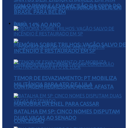
COM O REMO E LEVA DECISÃO DA COPA DO
BANCO CENTRAL CORTA JUROS E SELIC CAI
BRASIL PARA BELÉM
Brasil
PARA 14% AO ANO
MEMÓRIA SOBRE TRILHOS: VAGÃO SALVO DE
INCÊNDIO É RESTAURADO EM SP
TEMOR DE ESVAZIAMENTO: PT MOBILIZA
MILITÂNCIA PARA ATO DE LULA
CONTAGEM REGRESSIVA: ANEEL AFASTA
MANOBRA DA ENEL PARA CASSAR
BATALHA EM SP: CINCO NOMES DISPUTAM
DUAS VAGAS AO SENADO
CONCESSÃO