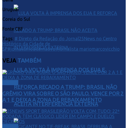
Uruguai
Coreia do Sul
Fonte:CBF
Tags:
# Direto da Redação do Jornal25News no Centro
Histórico da Cidade de
SP
#jornalismoalternativo
#jornalista mariomarcovicchio
VEJA
TAMBÉM
LULA VOLTA À IMPRENSA DOS EUA E
Esporte
REFORÇA RECADO A TRUMP: BRASIL NÃO
GRÊMIO VIRA SOBRE O SÃO PAULO, VENCE POR 2
A 1 E DEIXA A ZONA DE REBAIXAMENTO
ACEITA INTERFERÊNCIA EXTERNA
Esporte