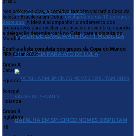
Brasil.
Nos próximos dias, a comitiva também visitará a Casa da
Seleção Brasileira em Doha,
divulgada no dia 10 de março
deste ano.
A ideia é acompanhar o andamento dos
preparativos para receber a equipe em novembro, quando
a delegação desembarcará no Catar para a disputa do
TEMOR DE ESVAZIAMENTO: PT MOBILIZA
Mundial.
Confira a lista completa dos grupos da Copa do Mundo
MILITÂNCIA PARA ATO DE LULA
FIFA Catar 2022:
Grupo A
Catar
Equador
Senegal
Holanda
Grupo B
Inglaterra
BATALHA EM SP: CINCO NOMES DISPUTAM
Irã