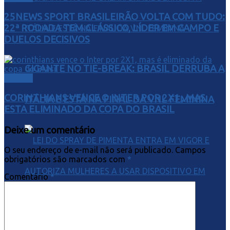
25NEWS SPORT BRASILEIRÃO VOLTA COM TUDO:
22ª RODADA TEM CLÁSSICO, LÍDER EM CAMPO E
DUELOS DECISIVOS
GIGANTE NO TIE-BREAK: BRASIL DERRUBA A
Esporte
CORINTHIANS VENCE O INTER POR 2X1 , MAS
ITÁLIA E ESTÁ NA FINAL DA VNL FEMININA
ESTA ELIMINADO DA COPA DO BRASIL
Deixe um comentário
O seu endereço de e-mail não será publicado.
Campos
obrigatórios são marcados com
*
Comentário
*