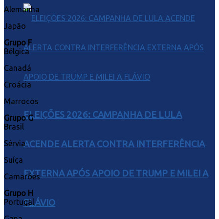
Alemanha
Japão
Grupo F
Bélgica
Canadá
Croácia
Marrocos
ELEIÇÕES 2026: CAMPANHA DE LULA
Grupo G
Brasil
Sérvia
ACENDE ALERTA CONTRA INTERFERÊNCIA
Suíça
EXTERNA APÓS APOIO DE TRUMP E MILEI A
Camarões
Grupo H
Portugal
FLÁVIO
Gana