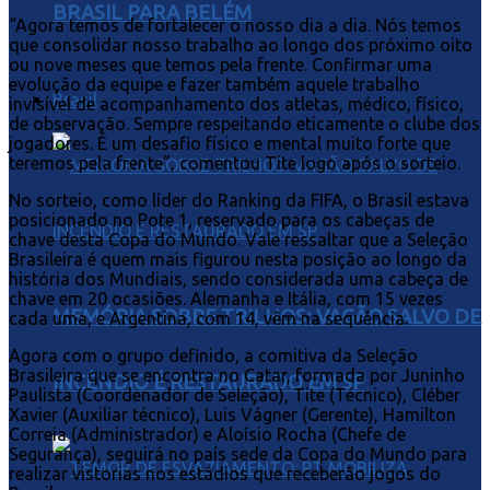
BRASIL PARA BELÉM
“Agora temos de fortalecer o nosso dia a dia. Nós temos
que consolidar nosso trabalho ao longo dos próximo oito
ou nove meses que temos pela frente. Confirmar uma
evolução da equipe e fazer também aquele trabalho
Brasil
invisível de acompanhamento dos atletas, médico, físico,
de observação. Sempre respeitando eticamente o clube dos
jogadores. É um desafio físico e mental muito forte que
teremos pela frente”, comentou Tite logo após o sorteio.
No sorteio, como líder do Ranking da FIFA, o Brasil estava
posicionado no Pote 1, reservado para os cabeças de
chave desta Copa do Mundo. Vale ressaltar que a Seleção
Brasileira é quem mais figurou nesta posição ao longo da
história dos Mundiais, sendo considerada uma cabeça de
chave em 20 ocasiões. Alemanha e Itália, com 15 vezes
MEMÓRIA SOBRE TRILHOS: VAGÃO SALVO DE
cada uma, e Argentina, com 14, vêm na sequência.
Agora com o grupo definido, a comitiva da Seleção
Brasileira que se encontra no Catar, formada por Juninho
INCÊNDIO É RESTAURADO EM SP
Paulista (Coordenador de Seleção), Tite (Técnico), Cléber
Xavier (Auxiliar técnico), Luis Vágner (Gerente), Hamilton
Correia (Administrador) e Aloísio Rocha (Chefe de
Segurança), seguirá no país sede da Copa do Mundo para
realizar vistorias nos estádios que receberão jogos do