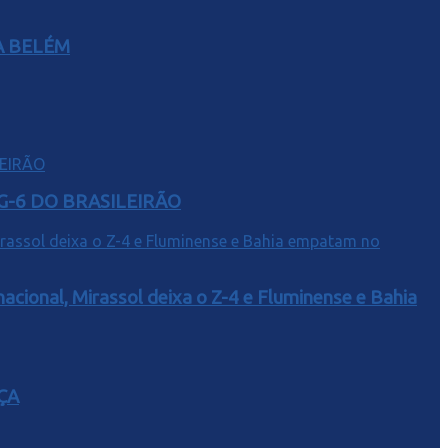
A BELÉM
G-6 DO BRASILEIRÃO
acional, Mirassol deixa o Z-4 e Fluminense e Bahia
ÇA