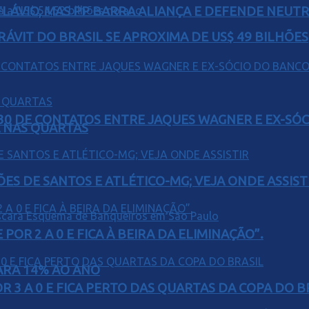
E FLÁVIO, MAS PP BARRA ALIANÇA E DEFENDE NEUT
ÁVIT DO BRASIL SE APROXIMA DE US$ 49 BILHÕES
H30 DE CONTATOS ENTRE JAQUES WAGNER E EX-SÓ
Á NAS QUARTAS
ÕES DE SANTOS E ATLÉTICO-MG; VEJA ONDE ASSIST
POR 2 A 0 E FICA À BEIRA DA ELIMINAÇÃO”.
PARA 14% AO ANO
 3 A 0 E FICA PERTO DAS QUARTAS DA COPA DO B