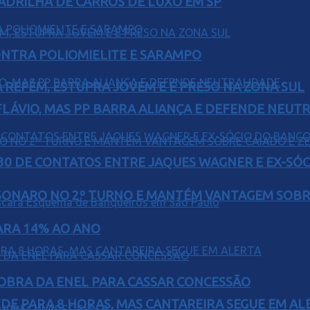
UADRILHA DE CARROS DE LUXO EM SP
ONTRA POLIOMIELITE E SARAMPO
 REFÉM, ESTUPRA JOVEM E É PRESO NA ZONA SUL
E FLÁVIO, MAS PP BARRA ALIANÇA E DEFENDE NEUT
H30 DE CONTATOS ENTRE JAQUES WAGNER E EX-SÓ
SONARO NO 2º TURNO E MANTÉM VANTAGEM SOBR
PARA 14% AO ANO
OBRA DA ENEL PARA CASSAR CONCESSÃO
EDE PARA 8 HORAS, MAS CANTAREIRA SEGUE EM AL