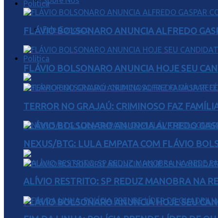
Sobre Nós
Política
Fale Conosco
FLÁVIO BOLSONARO ANUNCIA ALFREDO GASP
Política
FLÁVIO BOLSONARO ANUNCIA HOJE SEU CAN
TERROR NO GRAJAÚ: CRIMINOSO FAZ FAMÍLIA
FLÁVIO BOLSONARO ANUNCIA ALFREDO GASP
NEXUS/BTG: LULA EMPATA COM FLÁVIO BOL
ALÍVIO RESTRITO: SP REDUZ MANOBRA NA R
FLÁVIO BOLSONARO ANUNCIA HOJE SEU CAN