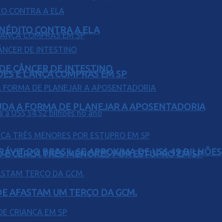
INÉDITO CONTRA A ELA
 DE CÂNCER DE INTESTINO
ÕES E LANÇA COMPRAS EM SP
UDA A FORMA DE PLANEJAR A APOSENTADORIA
ÁVIT DO BRASIL SE APROXIMA DE US$ 49 BILHÕES
O E CERCA TRÊS MENORES POR ESTUPRO EM SP
DE AFASTAM UM TERÇO DA GCM.