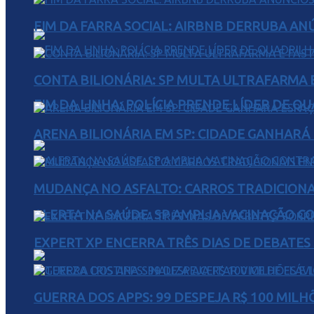
FIM DA FARRA SOCIAL: AIRBNB DERRUBA AN
CONTA BILIONÁRIA: SP MULTA ULTRAFARMA E 
FIM DA LINHA: POLÍCIA PRENDE LÍDER DE Q
ARENA BILIONÁRIA EM SP: CIDADE GANHARÁ 
MUDANÇA NO ASFALTO: CARROS TRADICIONA
ALERTA NA SAÚDE: SP AMPLIA VACINAÇÃO C
EXPERT XP ENCERRA TRÊS DIAS DE DEBATES
GUERRA DOS APPS: 99 DESPEJA R$ 100 MILH