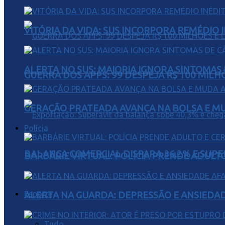
VITÓRIA DA VIDA: SUS INCORPORA REMÉDIO 
ALERTA NO SUS: MAIORIA IGNORA SINTOMAS
GUERRA DOS APPS: 99 DESPEJA R$ 100 MILH
GERAÇÃO PRATEADA AVANÇA NA BOLSA E M
Polícia
BALANÇA COMERCIAL DISPARA 36,2% E SUPER
BARBÁRIE VIRTUAL: POLÍCIA PRENDE ADULT
Esporte
ALERTA NA GUARDA: DEPRESSÃO E ANSIEDA
Tudo