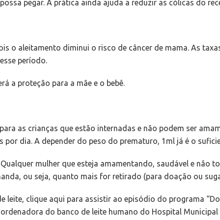
possa pegar. A prática ainda ajuda a reduzir as cólicas do re
ois o aleitamento diminui o risco de câncer de mama. As ta
esse período.
rá a proteção para a mãe e o bebê.
para as crianças que estão internadas e não podem ser amame
por dia. A depender do peso do prematuro, 1ml já é o suficie
e. Qualquer mulher que esteja amamentando, saudável e não t
anda, ou seja, quanto mais for retirado (para doação ou sug
 leite, clique aqui para assistir ao episódio do programa “D
coordenadora do banco de leite humano do Hospital Municipal