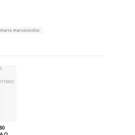
a mario marcovicchio
80
A O