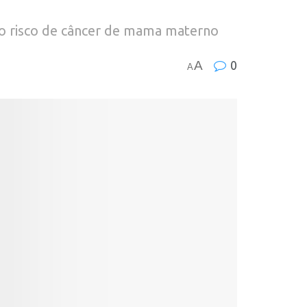
e o risco de câncer de mama materno
A
0
A