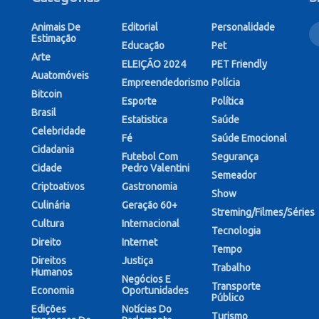
Animais De
Editorial
Personalidade
Estimação
Educação
Pet
Arte
ELEIÇÃO 2024
PET Friendly
Auatomóveis
Empreendedorismo
Polícia
Bitcoin
Esporte
Política
Brasil
Estatistica
Saúde
Celebridade
Fé
Saúde Emocional
Cidadania
Futebol Com
Segurança
Cidade
Pedro Valentini
Semeador
Criptoativos
Gastronomia
Show
Culinária
Geração 60+
Streming/Filmes/Séries
Cultura
Internacional
Tecnologia
Direito
Internet
Tempo
Direitos
Justiça
Trabalho
Humanos
Negócios E
Transporte
Economia
Oportunidades
Público
Edições
Notícias Do
Turismo