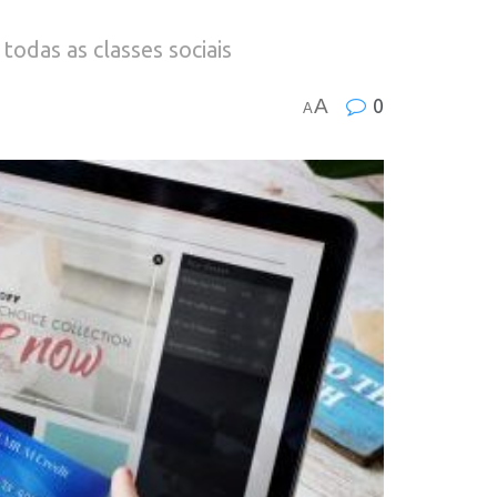
odas as classes sociais
A
0
A