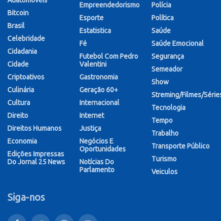
Auatomóveis
Empreendedorismo
Polícia
Bitcoin
Esporte
Política
Brasil
Estatistica
Saúde
Celebridade
Fé
Saúde Emocional
Cidadania
Futebol Com Pedro
Segurança
Cidade
Valentini
Semeador
Criptoativos
Gastronomia
Show
Culinária
Geração 60+
Streming/Filmes/Série
Cultura
Internacional
Tecnologia
Direito
Internet
Tempo
Direitos Humanos
Justiça
Trabalho
Economia
Negócios E
Transporte Público
Oportunidades
Edições Impressas
Turismo
Do Jornal 25 News
Notícias Do
Parlamento
Veiculos
Siga-nos