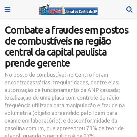
Combate a fraudes em postos
de combustíveis na região
central da capital paulista
prende gerente
No posto de combustível no Centro foram
encontradas várias irregularidades, dentre elas:
autorização de funcionamento da ANP cassada;
localização de uma placa com controle de rádio
frequência utilizada para manipulação e fraude na
volumetria (objeto apreendido pelo Ipem para
exame em laboratório); e desconformidade da
gasolina comum, que apresentou 73% de teor de
etanol, quando o permitido é de 27%.