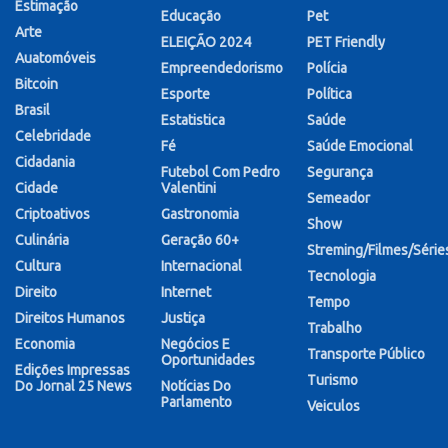
Estimação
Educação
Pet
Arte
ELEIÇÃO 2024
PET Friendly
Auatomóveis
Empreendedorismo
Polícia
Bitcoin
Esporte
Política
Brasil
Estatistica
Saúde
Celebridade
Fé
Saúde Emocional
Cidadania
Futebol Com Pedro
Segurança
Cidade
Valentini
Semeador
Criptoativos
Gastronomia
Show
Culinária
Geração 60+
Streming/Filmes/Série
Cultura
Internacional
Tecnologia
Direito
Internet
Tempo
Direitos Humanos
Justiça
Trabalho
Economia
Negócios E
Transporte Público
Oportunidades
Edições Impressas
Turismo
Do Jornal 25 News
Notícias Do
Parlamento
Veiculos