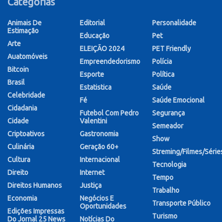
Categorias
Animais De
Editorial
Personalidade
Estimação
Educação
Pet
Arte
ELEIÇÃO 2024
PET Friendly
Auatomóveis
Empreendedorismo
Polícia
Bitcoin
Esporte
Política
Brasil
Estatistica
Saúde
Celebridade
Fé
Saúde Emocional
Cidadania
Futebol Com Pedro
Segurança
Cidade
Valentini
Semeador
Criptoativos
Gastronomia
Show
Culinária
Geração 60+
Streming/Filmes/Série
Cultura
Internacional
Tecnologia
Direito
Internet
Tempo
Direitos Humanos
Justiça
Trabalho
Economia
Negócios E
Transporte Público
Oportunidades
Edições Impressas
Turismo
Do Jornal 25 News
Notícias Do