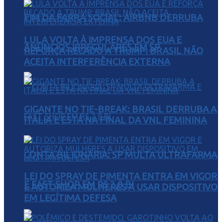
FIM DA FARRA SOCIAL: AIRBNB DERRUBA
LULA VOLTA À IMPRENSA DOS EUA E
ANÚNCIOS IRREGULARES EM SP
REFORÇA RECADO A TRUMP: BRASIL NÃO
ACEITA INTERFERÊNCIA EXTERNA
GIGANTE NO TIE-BREAK: BRASIL DERRUBA A
ITÁLIA E ESTÁ NA FINAL DA VNL FEMININA
CONTA BILIONÁRIA: SP MULTA ULTRAFARMA
LEI DO SPRAY DE PIMENTA ENTRA EM VIGOR
E FAST SHOP EM R$ 2,8 BI
E AUTORIZA MULHERES A USAR DISPOSITIVO
EM LEGÍTIMA DEFESA