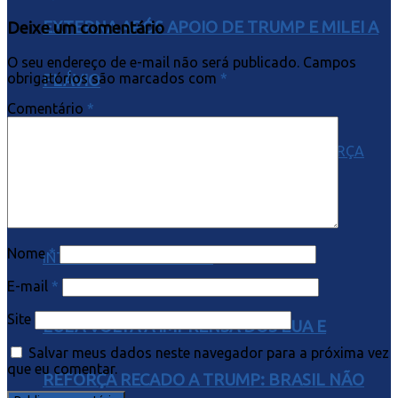
EXTERNA APÓS APOIO DE TRUMP E MILEI A
Deixe um comentário
O seu endereço de e-mail não será publicado.
Campos
obrigatórios são marcados com
*
FLÁVIO
Comentário
*
Nome
*
E-mail
*
Site
LULA VOLTA À IMPRENSA DOS EUA E
Salvar meus dados neste navegador para a próxima vez
que eu comentar.
REFORÇA RECADO A TRUMP: BRASIL NÃO