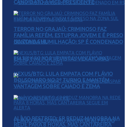
CANDIDATO A VICE-PRESIDENTE
TERROR NO GRAJAÚ: CRIMINOSO FAZ
FAMÍLIA REFÉM, ESTUPRA JOVEM E É PRESO
NA ZONA SUL
CONTA DA HUMILHAÇÃO: SP É CONDENADO
EM R$ 1 MI POR REVISTAS VEXATÓRIAS
NEXUS/BTG: LULA EMPATA COM FLÁVIO
BOLSONARO NO 2º TURNO E MANTÉM
VANTAGEM SOBRE CAIADO E ZEMA
ALÍVIO RESTRITO: SP REDUZ MANOBRA NA
FLÁVIO BOLSONARO ANUNCIA ALFREDO
REDE PARA 8 HORAS, MAS CANTAREIRA