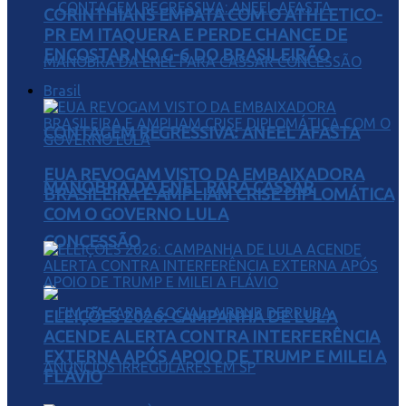
CORINTHIANS EMPATA COM O ATHLETICO-
PR EM ITAQUERA E PERDE CHANCE DE
ENCOSTAR NO G-6 DO BRASILEIRÃO
Brasil
CONTAGEM REGRESSIVA: ANEEL AFASTA
EUA REVOGAM VISTO DA EMBAIXADORA
MANOBRA DA ENEL PARA CASSAR
BRASILEIRA E AMPLIAM CRISE DIPLOMÁTICA
COM O GOVERNO LULA
CONCESSÃO
ELEIÇÕES 2026: CAMPANHA DE LULA
ACENDE ALERTA CONTRA INTERFERÊNCIA
EXTERNA APÓS APOIO DE TRUMP E MILEI A
FLÁVIO