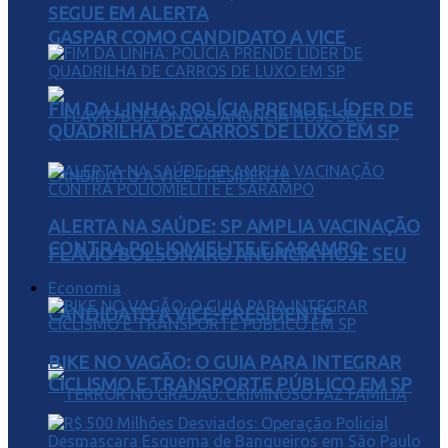
SEGUE EM ALERTA
GASPAR COMO CANDIDATO A VICE
FIM DA LINHA: POLÍCIA PRENDE LÍDER DE
QUADRILHA DE CARROS DE LUXO EM SP
ALERTA NA SAÚDE: SP AMPLIA VACINAÇÃO
CONTRA POLIOMIELITE E SARAMPO
FLÁVIO BOLSONARO ANUNCIA HOJE SEU
Economia
CANDIDATO A VICE-PRESIDENTE
BIKE NO VAGÃO: O GUIA PARA INTEGRAR
CICLISMO E TRANSPORTE PÚBLICO EM SP