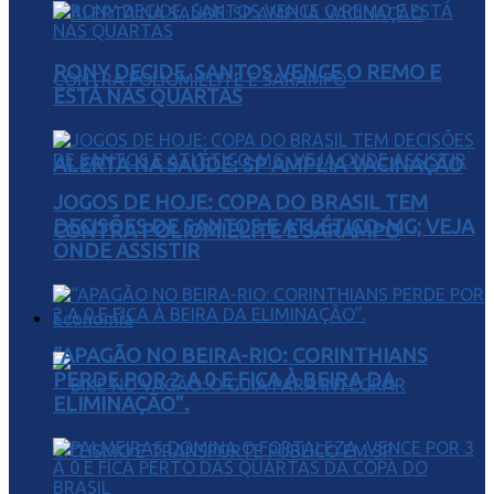
RONY DECIDE, SANTOS VENCE O REMO E
ESTÁ NAS QUARTAS
ALERTA NA SAÚDE: SP AMPLIA VACINAÇÃO
JOGOS DE HOJE: COPA DO BRASIL TEM
DECISÕES DE SANTOS E ATLÉTICO-MG; VEJA
CONTRA POLIOMIELITE E SARAMPO
ONDE ASSISTIR
Economia
“APAGÃO NO BEIRA-RIO: CORINTHIANS
PERDE POR 2 A 0 E FICA À BEIRA DA
ELIMINAÇÃO”.