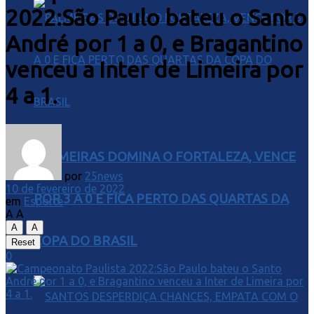
2022:São Paulo bateu o Santo
André por 1 a 0, e Bragantino
venceu a Inter de Limeira por
4 a 1.
PALMEIRAS DOMINA O FORTALEZA, VENCE
por
25news
10 de fevereiro de 2022
POR 3 A 0 E FICA PERTO DAS QUARTAS DA
em
Esporte
A
A
A
A
COPA DO BRASIL
Reset
0