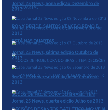
Jornal 25 News, nona edição Dezembro de
2013
RONY DECIDE, SANTOS VENCE O REMO E
Jornal 25 News, oitava edição Novembro de
2013
ESTÁ NAS QUARTAS
Jornal 25 News, sétima edição Outubro de
2013
Jornal 25 News, sexta edição Setembro de
2013
JOGOS DE HOJE: COPA DO BRASIL TEM
Jornal 25 News, quarta edição Julho de 2013
DECISÕES DE SANTOS E ATLÉTICO-MG; VEJA