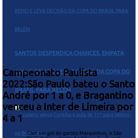
SANTOS DESPERDIÇA CHANCES, EMPATA
Campeonato Paulista
COM O REMO E LEVA DECISÃO DA COPA DO
2022:São Paulo bateu o Santo
BRASIL PARA BELÉM
André por 1 a 0, e Bragantino
venceu a Inter de Limeira por
4 a 1
Com um gol do garoto Marquinhos, o São