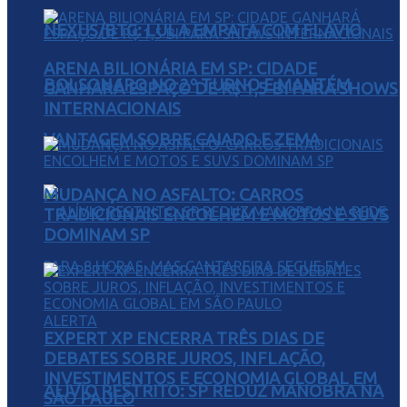
NEXUS/BTG: LULA EMPATA COM FLÁVIO
ARENA BILIONÁRIA EM SP: CIDADE
BOLSONARO NO 2º TURNO E MANTÉM
GANHARÁ ESPAÇO DE R$ 1,5 BI PARA SHOWS
INTERNACIONAIS
VANTAGEM SOBRE CAIADO E ZEMA
MUDANÇA NO ASFALTO: CARROS
TRADICIONAIS ENCOLHEM E MOTOS E SUVS
DOMINAM SP
EXPERT XP ENCERRA TRÊS DIAS DE
DEBATES SOBRE JUROS, INFLAÇÃO,
INVESTIMENTOS E ECONOMIA GLOBAL EM
ALÍVIO RESTRITO: SP REDUZ MANOBRA NA
SÃO PAULO