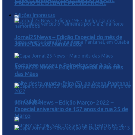
ESTA ELIMINADO DA COPA DO BRASIL
PRÉDIO DE DEBATE PRESIDENCIAL
Edições Impressas
Jornal25News – Edição Especial do mês de
Junho-Dia dos Namorados
Fortaleza venceu o Palmeiras por 3 a 2, na
Jornal 25 News – Edição Especial Maio mês
das Mães
noite desta quarta-feira (5), na Arena Pantanal,
em Cuiabá
Jornal 25 News – Edição Março- 2022 –
Especial aniversário de 157 anos da rua 25 de
Março