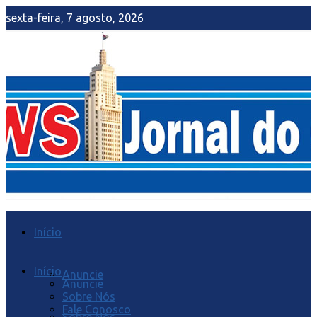
sexta-feira, 7 agosto, 2026
Início
Início
Anuncie
Anuncie
Sobre Nós
Fale Conosco