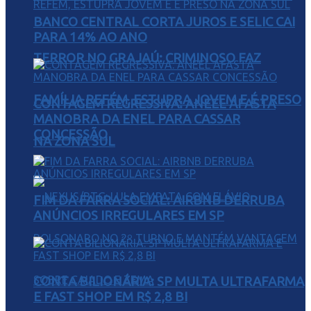
BANCO CENTRAL CORTA JUROS E SELIC CAI
PARA 14% AO ANO
TERROR NO GRAJAÚ: CRIMINOSO FAZ
FAMÍLIA REFÉM, ESTUPRA JOVEM E É PRESO
CONTAGEM REGRESSIVA: ANEEL AFASTA
MANOBRA DA ENEL PARA CASSAR
CONCESSÃO
NA ZONA SUL
FIM DA FARRA SOCIAL: AIRBNB DERRUBA
ANÚNCIOS IRREGULARES EM SP
CONTA BILIONÁRIA: SP MULTA ULTRAFARMA
E FAST SHOP EM R$ 2,8 BI