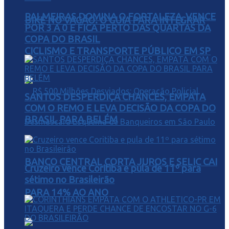
PALMEIRAS DOMINA O FORTALEZA, VENCE
BIKE NO VAGÃO: O GUIA PARA INTEGRAR
POR 3 A 0 E FICA PERTO DAS QUARTAS DA
COPA DO BRASIL
CICLISMO E TRANSPORTE PÚBLICO EM SP
SANTOS DESPERDIÇA CHANCES, EMPATA
COM O REMO E LEVA DECISÃO DA COPA DO
BRASIL PARA BELÉM
BANCO CENTRAL CORTA JUROS E SELIC CAI
Cruzeiro vence Coritiba e pula de 11º para
sétimo no Brasileirão
PARA 14% AO ANO