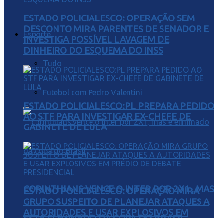
ESTADO POLICIALESCO: OPERAÇÃO SEM
DESCONTO MIRA PARENTES DE SENADOR E
Esporte
INVESTIGA POSSÍVEL LAVAGEM DE
DINHEIRO DO ESQUEMA DO INSS
Tudo
Futebol com Pedro Valentini
ESTADO POLICIALESCO:PL PREPARA PEDIDO
AO STF PARA INVESTIGAR EX-CHEFE DE
GABINETE DE LULA
CORINTHIANS VENCE O INTER POR 2X1 , MAS
ESTADO POLICIALESCO: OPERAÇÃO MIRA
GRUPO SUSPEITO DE PLANEJAR ATAQUES A
AUTORIDADES E USAR EXPLOSIVOS EM