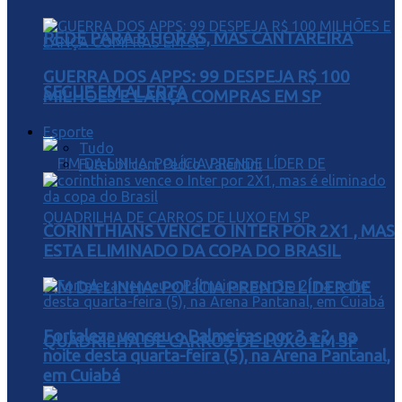
REDE PARA 8 HORAS, MAS CANTAREIRA
GUERRA DOS APPS: 99 DESPEJA R$ 100
SEGUE EM ALERTA
MILHÕES E LANÇA COMPRAS EM SP
Esporte
Tudo
Futebol com Pedro Valentini
CORINTHIANS VENCE O INTER POR 2X1 , MAS
ESTA ELIMINADO DA COPA DO BRASIL
FIM DA LINHA: POLÍCIA PRENDE LÍDER DE
Fortaleza venceu o Palmeiras por 3 a 2, na
QUADRILHA DE CARROS DE LUXO EM SP
noite desta quarta-feira (5), na Arena Pantanal,
em Cuiabá