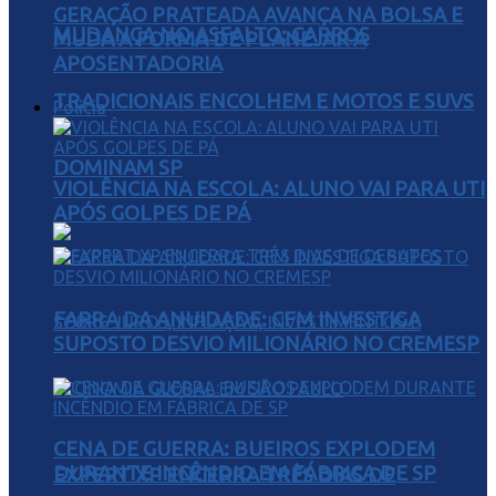
GERAÇÃO PRATEADA AVANÇA NA BOLSA E
MUDANÇA NO ASFALTO: CARROS
MUDA A FORMA DE PLANEJAR A
APOSENTADORIA
TRADICIONAIS ENCOLHEM E MOTOS E SUVS
Polícia
DOMINAM SP
VIOLÊNCIA NA ESCOLA: ALUNO VAI PARA UTI
APÓS GOLPES DE PÁ
FARRA DA ANUIDADE: CFM INVESTIGA
SUPOSTO DESVIO MILIONÁRIO NO CREMESP
CENA DE GUERRA: BUEIROS EXPLODEM
DURANTE INCÊNDIO EM FÁBRICA DE SP
EXPERT XP ENCERRA TRÊS DIAS DE