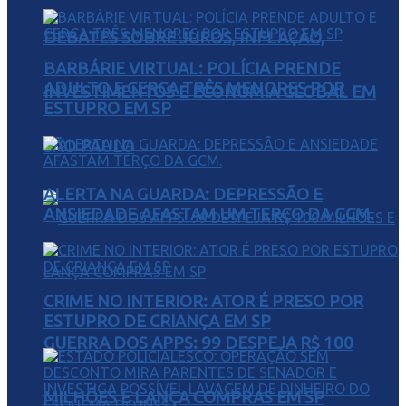
DEBATES SOBRE JUROS, INFLAÇÃO,
BARBÁRIE VIRTUAL: POLÍCIA PRENDE
ADULTO E CERCA TRÊS MENORES POR
INVESTIMENTOS E ECONOMIA GLOBAL EM
ESTUPRO EM SP
SÃO PAULO
ALERTA NA GUARDA: DEPRESSÃO E
ANSIEDADE AFASTAM UM TERÇO DA GCM.
CRIME NO INTERIOR: ATOR É PRESO POR
ESTUPRO DE CRIANÇA EM SP
GUERRA DOS APPS: 99 DESPEJA R$ 100
MILHÕES E LANÇA COMPRAS EM SP