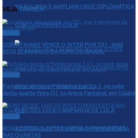
BRASILEIRA E AMPLIAM CRISE DIPLOMÁTICA
VEJA
TAMBÉM
COM O GOVERNO LULA
Esporte
CORINTHIANS VENCE O INTER POR 2X1 , MAS
ESTA ELIMINADO DA COPA DO BRASIL
Esporte
Fortaleza venceu o Palmeiras por 3 a 2, na noite
desta quarta-feira (5), na Arena Pantanal, em Cuiabá
ELEIÇÕES 2026: CAMPANHA DE LULA
Esporte
RONY DECIDE, SANTOS VENCE O REMO E ESTÁ
ACENDE ALERTA CONTRA INTERFERÊNCIA
NAS QUARTAS