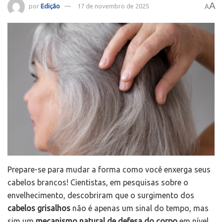
A
por
Edição
17 de novembro de 2025
A
Prepare-se para mudar a forma como você enxerga seus
cabelos brancos! Cientistas, em pesquisas sobre o
envelhecimento, descobriram que o surgimento dos
cabelos grisalhos
não é apenas um sinal do tempo, mas
sim um
mecanismo natural de defesa do corpo
em nível