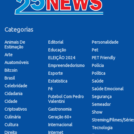
Categorias
Animais De
Editorial
Personalidade
Estimação
Educação
Pet
Arte
ELEIÇÃO 2024
PET Friendly
Auatomóveis
Empreendedorismo
Polícia
Bitcoin
Esporte
Política
Brasil
Estatistica
Saúde
Celebridade
Fé
Saúde Emocional
Cidadania
Futebol Com Pedro
Segurança
Cidade
Valentini
Semeador
Criptoativos
Gastronomia
Show
Culinária
Geração 60+
Streming/Filmes/Série
Cultura
Internacional
Tecnologia
Direito
Internet