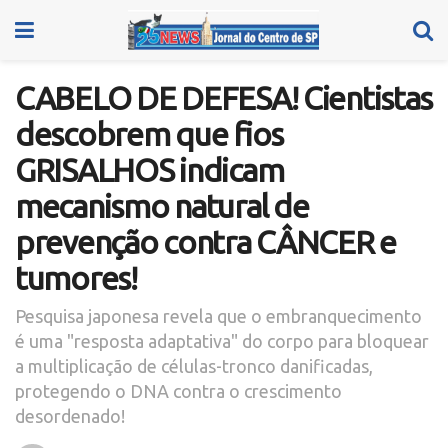
CABELO DE DEFESA! Cientistas
descobrem que fios
GRISALHOS indicam
mecanismo natural de
prevenção contra CÂNCER e
tumores!
Pesquisa japonesa revela que o embranquecimento
é uma "resposta adaptativa" do corpo para bloquear
a multiplicação de células-tronco danificadas,
protegendo o DNA contra o crescimento
desordenado!