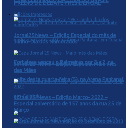
ESTA ELIMINADO DA COPA DO BRASIL
PRÉDIO DE DEBATE PRESIDENCIAL
Edições Impressas
Jornal25News – Edição Especial do mês de
Junho-Dia dos Namorados
Fortaleza venceu o Palmeiras por 3 a 2, na
Jornal 25 News – Edição Especial Maio mês
das Mães
noite desta quarta-feira (5), na Arena Pantanal,
em Cuiabá
Jornal 25 News – Edição Março- 2022 –
Especial aniversário de 157 anos da rua 25 de
Março