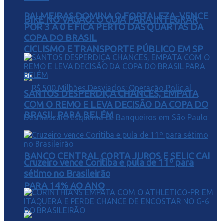
PALMEIRAS DOMINA O FORTALEZA, VENCE
BIKE NO VAGÃO: O GUIA PARA INTEGRAR
POR 3 A 0 E FICA PERTO DAS QUARTAS DA
COPA DO BRASIL
CICLISMO E TRANSPORTE PÚBLICO EM SP
SANTOS DESPERDIÇA CHANCES, EMPATA
COM O REMO E LEVA DECISÃO DA COPA DO
BRASIL PARA BELÉM
BANCO CENTRAL CORTA JUROS E SELIC CAI
Cruzeiro vence Coritiba e pula de 11º para
sétimo no Brasileirão
PARA 14% AO ANO