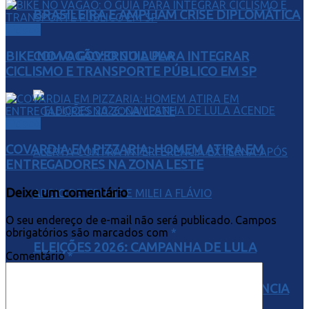
BRASILEIRA E AMPLIAM CRISE DIPLOMÁTICA
Cidade
COM O GOVERNO LULA
BIKE NO VAGÃO: O GUIA PARA INTEGRAR
CICLISMO E TRANSPORTE PÚBLICO EM SP
Cidade
COVARDIA EM PIZZARIA: HOMEM ATIRA EM
ENTREGADORES NA ZONA LESTE
Deixe um comentário
O seu endereço de e-mail não será publicado.
Campos
obrigatórios são marcados com
*
ELEIÇÕES 2026: CAMPANHA DE LULA
Comentário
*
ACENDE ALERTA CONTRA INTERFERÊNCIA