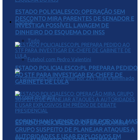
ESTADO POLICIALESCO: OPERAÇÃO SEM
DESCONTO MIRA PARENTES DE SENADOR E
Esporte
INVESTIGA POSSÍVEL LAVAGEM DE
DINHEIRO DO ESQUEMA DO INSS
Tudo
Futebol com Pedro Valentini
ESTADO POLICIALESCO:PL PREPARA PEDIDO
AO STF PARA INVESTIGAR EX-CHEFE DE
GABINETE DE LULA
CORINTHIANS VENCE O INTER POR 2X1 , MAS
ESTADO POLICIALESCO: OPERAÇÃO MIRA
GRUPO SUSPEITO DE PLANEJAR ATAQUES A
AUTORIDADES E USAR EXPLOSIVOS EM