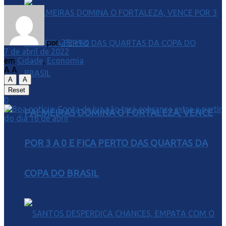
por
25news
7 de abril de 2022
em
Cidade
,
Economia
A
A
A
A
Reset
0
PALMEIRAS DOMINA O FORTALEZA, VENCE
POR 3 A 0 E FICA PERTO DAS QUARTAS DA
COPA DO BRASIL