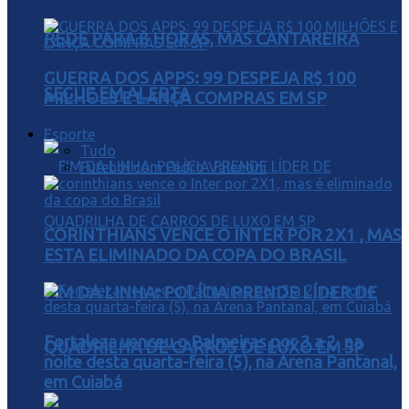
REDE PARA 8 HORAS, MAS CANTAREIRA
GUERRA DOS APPS: 99 DESPEJA R$ 100
SEGUE EM ALERTA
MILHÕES E LANÇA COMPRAS EM SP
Esporte
Tudo
Futebol com Pedro Valentini
CORINTHIANS VENCE O INTER POR 2X1 , MAS
ESTA ELIMINADO DA COPA DO BRASIL
FIM DA LINHA: POLÍCIA PRENDE LÍDER DE
Fortaleza venceu o Palmeiras por 3 a 2, na
QUADRILHA DE CARROS DE LUXO EM SP
noite desta quarta-feira (5), na Arena Pantanal,
em Cuiabá