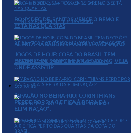
RONY DECIDE, SANTOS VENCE O REMO E
ESTÁ NAS QUARTAS
ALERTA NA SAÚDE: SP AMPLIA VACINAÇÃO
JOGOS DE HOJE: COPA DO BRASIL TEM
DECISÕES DE SANTOS E ATLÉTICO-MG; VEJA
CONTRA POLIOMIELITE E SARAMPO
ONDE ASSISTIR
Economia
“APAGÃO NO BEIRA-RIO: CORINTHIANS
PERDE POR 2 A 0 E FICA À BEIRA DA
ELIMINAÇÃO”.