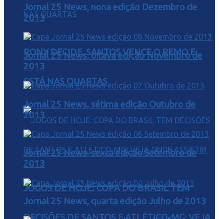
Jornal 25 News, nona edição Dezembro de
2013
RONY DECIDE, SANTOS VENCE O REMO E
Jornal 25 News, oitava edição Novembro de
2013
ESTÁ NAS QUARTAS
Jornal 25 News, sétima edição Outubro de
2013
Jornal 25 News, sexta edição Setembro de
2013
JOGOS DE HOJE: COPA DO BRASIL TEM
Jornal 25 News, quarta edição Julho de 2013
DECISÕES DE SANTOS E ATLÉTICO-MG; VEJA