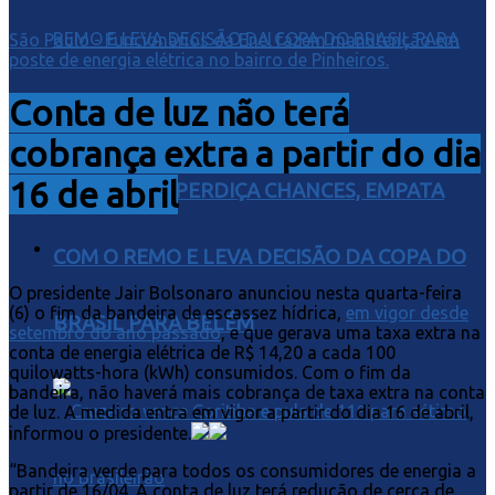
São Paulo - Funcionários da Enel fazem manutenção em
poste de energia elétrica no bairro de Pinheiros.
Conta de luz não terá
cobrança extra a partir do dia
16 de abril
SANTOS DESPERDIÇA CHANCES, EMPATA
COM O REMO E LEVA DECISÃO DA COPA DO
O presidente Jair Bolsonaro anunciou nesta quarta-feira
(6) o fim da bandeira de escassez hídrica,
em vigor desde
BRASIL PARA BELÉM
setembro do ano passado
, e que gerava uma taxa extra na
conta de energia elétrica de R$ 14,20 a cada 100
quilowatts-hora (kWh) consumidos. Com o fim da
bandeira, não haverá mais cobrança de taxa extra na conta
de luz. A medida entra em vigor a partir do dia 16 de abril,
informou o presidente.
“Bandeira verde para todos os consumidores de energia a
partir de 16/04. A conta de luz terá redução de cerca de