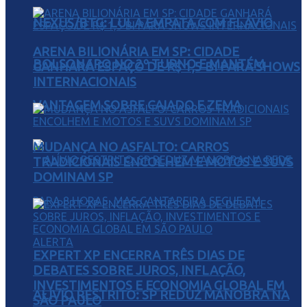
NEXUS/BTG: LULA EMPATA COM FLÁVIO
ARENA BILIONÁRIA EM SP: CIDADE
BOLSONARO NO 2º TURNO E MANTÉM
GANHARÁ ESPAÇO DE R$ 1,5 BI PARA SHOWS
INTERNACIONAIS
VANTAGEM SOBRE CAIADO E ZEMA
MUDANÇA NO ASFALTO: CARROS
TRADICIONAIS ENCOLHEM E MOTOS E SUVS
DOMINAM SP
EXPERT XP ENCERRA TRÊS DIAS DE
DEBATES SOBRE JUROS, INFLAÇÃO,
INVESTIMENTOS E ECONOMIA GLOBAL EM
ALÍVIO RESTRITO: SP REDUZ MANOBRA NA
SÃO PAULO