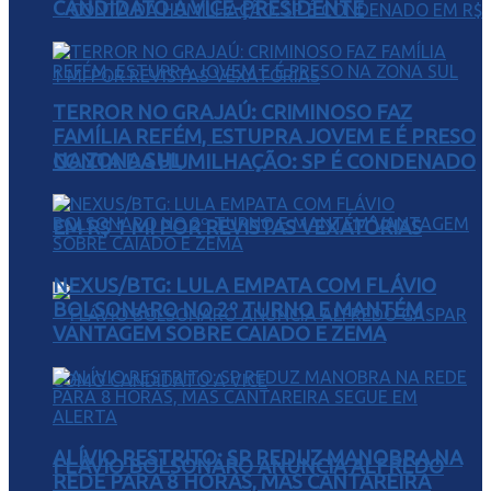
CANDIDATO A VICE-PRESIDENTE
TERROR NO GRAJAÚ: CRIMINOSO FAZ
FAMÍLIA REFÉM, ESTUPRA JOVEM E É PRESO
NA ZONA SUL
CONTA DA HUMILHAÇÃO: SP É CONDENADO
EM R$ 1 MI POR REVISTAS VEXATÓRIAS
NEXUS/BTG: LULA EMPATA COM FLÁVIO
BOLSONARO NO 2º TURNO E MANTÉM
VANTAGEM SOBRE CAIADO E ZEMA
ALÍVIO RESTRITO: SP REDUZ MANOBRA NA
FLÁVIO BOLSONARO ANUNCIA ALFREDO
REDE PARA 8 HORAS, MAS CANTAREIRA