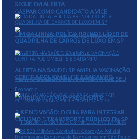
SEGUE EM ALERTA
GASPAR COMO CANDIDATO A VICE
FIM DA LINHA: POLÍCIA PRENDE LÍDER DE
QUADRILHA DE CARROS DE LUXO EM SP
ALERTA NA SAÚDE: SP AMPLIA VACINAÇÃO
CONTRA POLIOMIELITE E SARAMPO
FLÁVIO BOLSONARO ANUNCIA HOJE SEU
Economia
CANDIDATO A VICE-PRESIDENTE
BIKE NO VAGÃO: O GUIA PARA INTEGRAR
CICLISMO E TRANSPORTE PÚBLICO EM SP