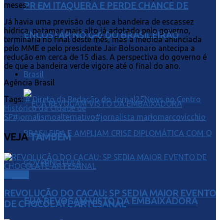
meses.
PR EM ITAQUERA E PERDE CHANCE DE
Já havia uma previsão de que a bandeira de escassez
hídrica, patamar mais alto já adotado pelo governo,
ENCOSTAR NO G-6 DO BRASILEIRÃO
terminaria no final deste mês, mas a medida anunciada
pelo MME e pelo presidente Jair Bolsonaro antecipa a
redução em cerca de 15 dias. A perspectiva do governo é
de que a bandeira verde vigore até o final do ano.
Brasil
Agência Brasil
Tags:
# Direto da Redação do Jornal25News no Centro
Histórico da Cidade de
SP
#jornalismoalternativo
#jornalista mariomarcovicchio
VEJA
TAMBÉM
Cidade
REVOLUÇÃO DO CACAU: SP SEDIA MAIOR EVENTO
EUA REVOGAM VISTO DA EMBAIXADORA
DE CHOCOLATE ARTESANAL