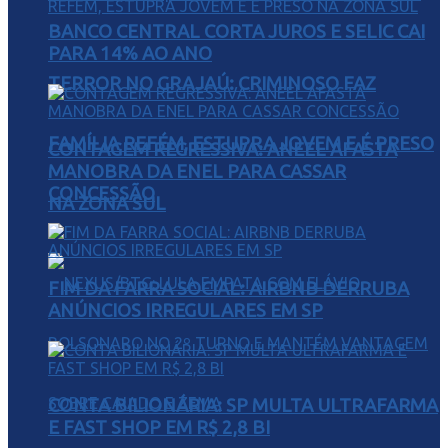
BANCO CENTRAL CORTA JUROS E SELIC CAI
PARA 14% AO ANO
TERROR NO GRAJAÚ: CRIMINOSO FAZ
FAMÍLIA REFÉM, ESTUPRA JOVEM E É PRESO
CONTAGEM REGRESSIVA: ANEEL AFASTA
MANOBRA DA ENEL PARA CASSAR
CONCESSÃO
NA ZONA SUL
FIM DA FARRA SOCIAL: AIRBNB DERRUBA
ANÚNCIOS IRREGULARES EM SP
CONTA BILIONÁRIA: SP MULTA ULTRAFARMA
E FAST SHOP EM R$ 2,8 BI