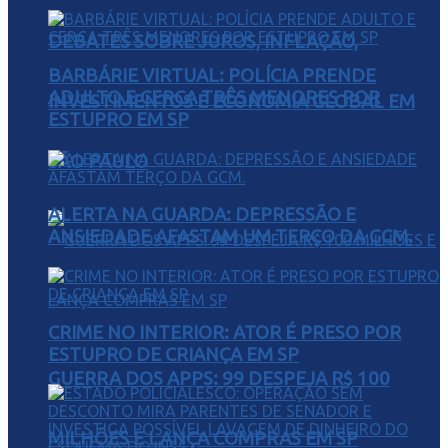
DEBATES SOBRE JUROS, INFLAÇÃO,
BARBÁRIE VIRTUAL: POLÍCIA PRENDE
ADULTO E CERCA TRÊS MENORES POR
INVESTIMENTOS E ECONOMIA GLOBAL EM
ESTUPRO EM SP
SÃO PAULO
ALERTA NA GUARDA: DEPRESSÃO E
ANSIEDADE AFASTAM UM TERÇO DA GCM.
CRIME NO INTERIOR: ATOR É PRESO POR
ESTUPRO DE CRIANÇA EM SP
GUERRA DOS APPS: 99 DESPEJA R$ 100
MILHÕES E LANÇA COMPRAS EM SP