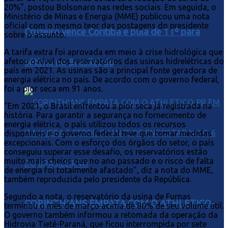
20%”, postou Bolsonaro nas redes sociais. Em seguida, o
Ministério de Minas e Energia (MME) publicou uma nota
oficial com o mesmo teor das postagens do presidente
Cruzeiro vence Coritiba e pula de 11º para
sobre o assunto.
A tarifa extra foi aprovada em meio à crise hidrológica que
afetou o nível dos reservatórios das usinas hidrelétricas do
sétimo no Brasileirão
país em 2021. As usinas são a principal fonte geradora de
energia elétrica no país. De acordo com o governo federal,
foi a pior seca em 91 anos.
“Em 2021, o Brasil enfrentou a pior seca já registrada na
história. Para garantir a segurança no fornecimento de
energia elétrica, o país utilizou todos os recursos
disponíveis e o governo federal teve que tomar medidas
excepcionais. Com o esforço dos órgãos do setor, o país
conseguiu superar esse desafio, os reservatórios estão
muito mais cheios que no ano passado e o risco de falta
de energia foi totalmente afastado”, diz a nota do MME,
também reproduzida pelo presidente da República.
Segundo a nota, o reservatório da usina de Furnas
CORINTHIANS EMPATA COM O ATHLETICO-
terminou o mês de março acima de 80% de seu volume útil.
O governo também informou a retomada da operação da
Hidrovia Tietê-Paraná, que ficou interrompida por sete