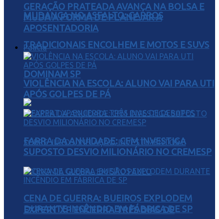
GERAÇÃO PRATEADA AVANÇA NA BOLSA E
MUDANÇA NO ASFALTO: CARROS
MUDA A FORMA DE PLANEJAR A
APOSENTADORIA
TRADICIONAIS ENCOLHEM E MOTOS E SUVS
Polícia
DOMINAM SP
VIOLÊNCIA NA ESCOLA: ALUNO VAI PARA UTI
APÓS GOLPES DE PÁ
FARRA DA ANUIDADE: CFM INVESTIGA
SUPOSTO DESVIO MILIONÁRIO NO CREMESP
CENA DE GUERRA: BUEIROS EXPLODEM
DURANTE INCÊNDIO EM FÁBRICA DE SP
EXPERT XP ENCERRA TRÊS DIAS DE