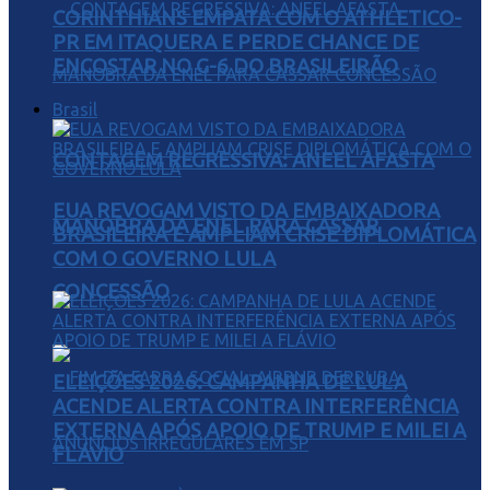
CORINTHIANS EMPATA COM O ATHLETICO-
PR EM ITAQUERA E PERDE CHANCE DE
ENCOSTAR NO G-6 DO BRASILEIRÃO
Brasil
CONTAGEM REGRESSIVA: ANEEL AFASTA
EUA REVOGAM VISTO DA EMBAIXADORA
MANOBRA DA ENEL PARA CASSAR
BRASILEIRA E AMPLIAM CRISE DIPLOMÁTICA
COM O GOVERNO LULA
CONCESSÃO
ELEIÇÕES 2026: CAMPANHA DE LULA
ACENDE ALERTA CONTRA INTERFERÊNCIA
EXTERNA APÓS APOIO DE TRUMP E MILEI A
FLÁVIO