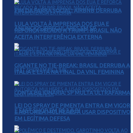
FIM DA FARRA SOCIAL: AIRBNB DERRUBA
LULA VOLTA À IMPRENSA DOS EUA E
ANÚNCIOS IRREGULARES EM SP
REFORÇA RECADO A TRUMP: BRASIL NÃO
ACEITA INTERFERÊNCIA EXTERNA
GIGANTE NO TIE-BREAK: BRASIL DERRUBA A
ITÁLIA E ESTÁ NA FINAL DA VNL FEMININA
CONTA BILIONÁRIA: SP MULTA ULTRAFARMA
LEI DO SPRAY DE PIMENTA ENTRA EM VIGOR
E FAST SHOP EM R$ 2,8 BI
E AUTORIZA MULHERES A USAR DISPOSITIVO
EM LEGÍTIMA DEFESA