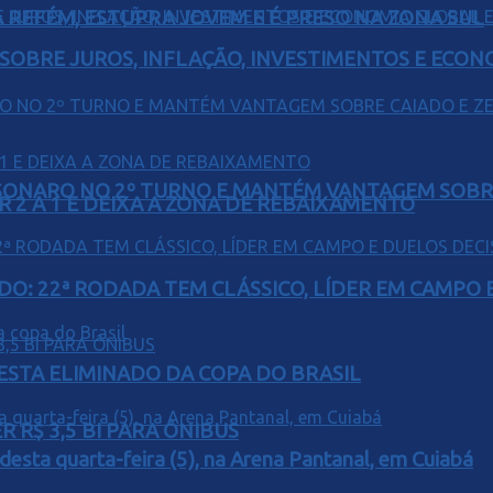
 REFÉM, ESTUPRA JOVEM E É PRESO NA ZONA SUL
 SOBRE JUROS, INFLAÇÃO, INVESTIMENTOS E ECO
SONARO NO 2º TURNO E MANTÉM VANTAGEM SOBR
R 2 A 1 E DEIXA A ZONA DE REBAIXAMENTO
O: 22ª RODADA TEM CLÁSSICO, LÍDER EM CAMPO E
 ESTA ELIMINADO DA COPA DO BRASIL
 R$ 3,5 BI PARA ÔNIBUS
 desta quarta-feira (5), na Arena Pantanal, em Cuiabá