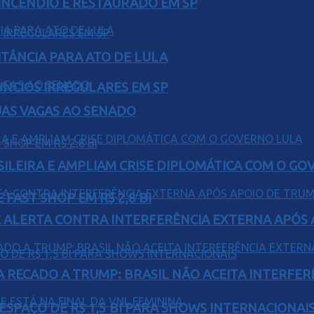
INCÊNDIO É RESTAURADO EM SP
ITÂNCIA PARA ATO DE LULA
ÚNCIOS IRREGULARES EM SP
UAS VAGAS AO SENADO
ILEIRA E AMPLIAM CRISE DIPLOMÁTICA COM O GO
FAST SHOP EM R$ 2,8 BI
 ALERTA CONTRA INTERFERÊNCIA EXTERNA APÓS A
A RECADO A TRUMP: BRASIL NÃO ACEITA INTERFE
ESPAÇO DE R$ 1,5 BI PARA SHOWS INTERNACIONAI