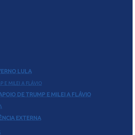
VERNO LULA
POIO DE TRUMP E MILEI A FLÁVIO
RÊNCIA EXTERNA
S