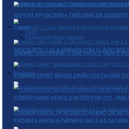
TERROR NO GRAJAÚ: CRIMINOSO FAZ FAMÍLIA
EXPERT XP ENCERRA TRÊS DIAS DE DEBATES
Esporte
Tudo
Futebol com Pedro Valentini
NEXUS/BTG: LULA EMPATA COM FLÁVIO BOL
GRÊMIO VIRA SOBRE O SÃO PAULO, VENCE PO
Economia
25NEWS SPORT BRASILEIRÃO VOLTA COM TUD
CORINTHIANS VENCE O INTER POR 2X1 , MAS
GUERRA VERDE: SP ACUSA GOVERNO DE RETER
Fortaleza venceu o Palmeiras por 3 a 2, na noite