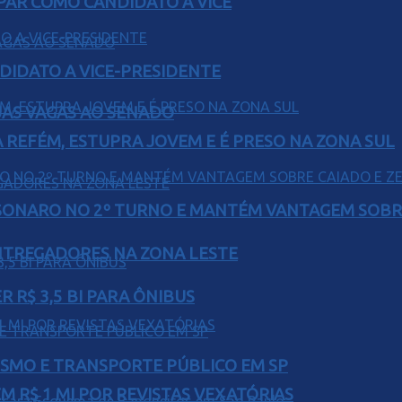
AR COMO CANDIDATO A VICE
DIDATO A VICE-PRESIDENTE
UAS VAGAS AO SENADO
 REFÉM, ESTUPRA JOVEM E É PRESO NA ZONA SUL
SONARO NO 2º TURNO E MANTÉM VANTAGEM SOBR
ENTREGADORES NA ZONA LESTE
 R$ 3,5 BI PARA ÔNIBUS
LISMO E TRANSPORTE PÚBLICO EM SP
 R$ 1 MI POR REVISTAS VEXATÓRIAS