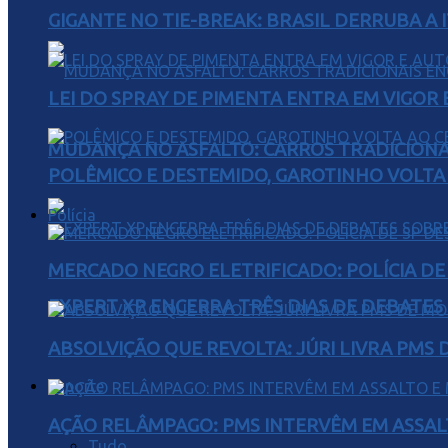
GIGANTE NO TIE-BREAK: BRASIL DERRUBA A I
LEI DO SPRAY DE PIMENTA ENTRA EM VIGOR 
MUDANÇA NO ASFALTO: CARROS TRADICIONA
POLÊMICO E DESTEMIDO, GAROTINHO VOLTA 
Polícia
MERCADO NEGRO ELETRIFICADO: POLÍCIA D
EXPERT XP ENCERRA TRÊS DIAS DE DEBATES
ABSOLVIÇÃO QUE REVOLTA: JÚRI LIVRA PMS
Esporte
AÇÃO RELÂMPAGO: PMS INTERVÊM EM ASSAL
Tudo