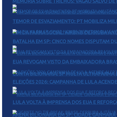
MEMÓRIA SOBRE TRILHOS: VAGÃO SALVO DE 
TEMOR DE ESVAZIAMENTO: PT MOBILIZA MIL
FIM DA FARRA SOCIAL: AIRBNB DERRUBA AN
BATALHA EM SP: CINCO NOMES DISPUTAM D
EUA REVOGAM VISTO DA EMBAIXADORA BRAS
CONTA BILIONÁRIA: SP MULTA ULTRAFARMA E 
ELEIÇÕES 2026: CAMPANHA DE LULA ACENDE
LULA VOLTA À IMPRENSA DOS EUA E REFORÇ
ARENA BILIONÁRIA EM SP: CIDADE GANHARÁ 