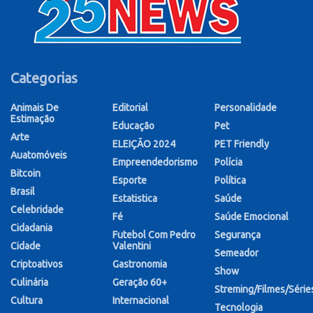
Categorias
Animais De
Editorial
Personalidade
Estimação
Educação
Pet
Arte
ELEIÇÃO 2024
PET Friendly
Auatomóveis
Empreendedorismo
Polícia
Bitcoin
Esporte
Política
Brasil
Estatistica
Saúde
Celebridade
Fé
Saúde Emocional
Cidadania
Futebol Com Pedro
Segurança
Cidade
Valentini
Semeador
Criptoativos
Gastronomia
Show
Culinária
Geração 60+
Streming/Filmes/Série
Cultura
Internacional
Tecnologia