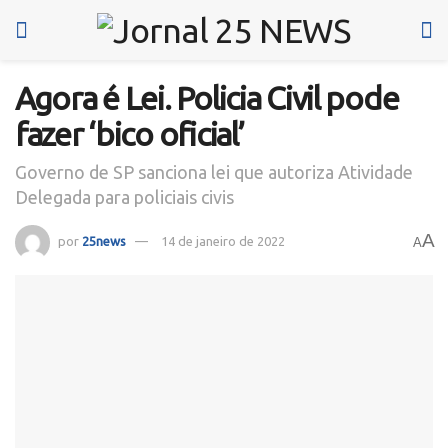
Agora é Lei. Policia Civil pode
fazer ‘bico oficial’
Governo de SP sanciona lei que autoriza Atividade
Delegada para policiais civis
A
por
25news
14 de janeiro de 2022
A