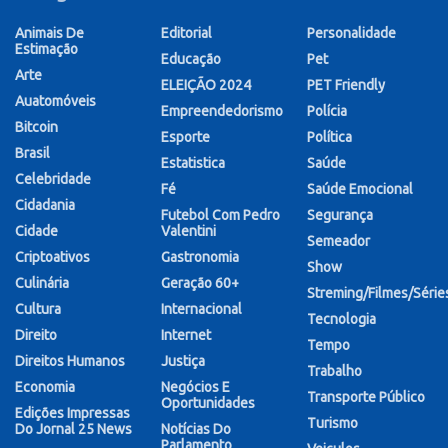
Animais De
Editorial
Personalidade
Estimação
Educação
Pet
Arte
ELEIÇÃO 2024
PET Friendly
Auatomóveis
Empreendedorismo
Polícia
Bitcoin
Esporte
Política
Brasil
Estatistica
Saúde
Celebridade
Fé
Saúde Emocional
Cidadania
Futebol Com Pedro
Segurança
Cidade
Valentini
Semeador
Criptoativos
Gastronomia
Show
Culinária
Geração 60+
Streming/Filmes/Série
Cultura
Internacional
Tecnologia
Direito
Internet
Tempo
Direitos Humanos
Justiça
Trabalho
Economia
Negócios E
Transporte Público
Oportunidades
Edições Impressas
Turismo
Do Jornal 25 News
Notícias Do
Parlamento