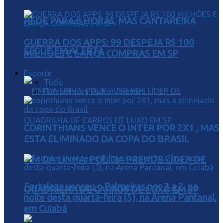
REDE PARA 8 HORAS, MAS CANTAREIRA
GUERRA DOS APPS: 99 DESPEJA R$ 100
SEGUE EM ALERTA
MILHÕES E LANÇA COMPRAS EM SP
Esporte
Tudo
Futebol com Pedro Valentini
CORINTHIANS VENCE O INTER POR 2X1 , MAS
ESTA ELIMINADO DA COPA DO BRASIL
FIM DA LINHA: POLÍCIA PRENDE LÍDER DE
Fortaleza venceu o Palmeiras por 3 a 2, na
QUADRILHA DE CARROS DE LUXO EM SP
noite desta quarta-feira (5), na Arena Pantanal,
em Cuiabá