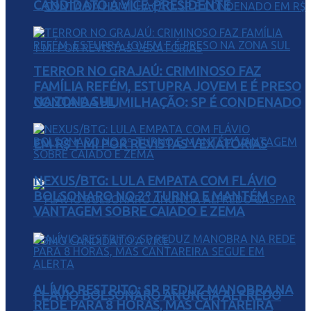
CANDIDATO A VICE-PRESIDENTE
TERROR NO GRAJAÚ: CRIMINOSO FAZ
FAMÍLIA REFÉM, ESTUPRA JOVEM E É PRESO
NA ZONA SUL
CONTA DA HUMILHAÇÃO: SP É CONDENADO
EM R$ 1 MI POR REVISTAS VEXATÓRIAS
NEXUS/BTG: LULA EMPATA COM FLÁVIO
BOLSONARO NO 2º TURNO E MANTÉM
VANTAGEM SOBRE CAIADO E ZEMA
ALÍVIO RESTRITO: SP REDUZ MANOBRA NA
FLÁVIO BOLSONARO ANUNCIA ALFREDO
REDE PARA 8 HORAS, MAS CANTAREIRA