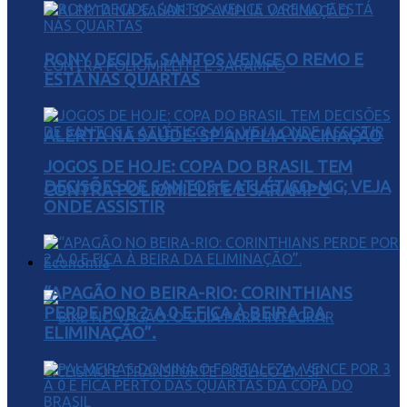
RONY DECIDE, SANTOS VENCE O REMO E
ESTÁ NAS QUARTAS
ALERTA NA SAÚDE: SP AMPLIA VACINAÇÃO
JOGOS DE HOJE: COPA DO BRASIL TEM
DECISÕES DE SANTOS E ATLÉTICO-MG; VEJA
CONTRA POLIOMIELITE E SARAMPO
ONDE ASSISTIR
Economia
“APAGÃO NO BEIRA-RIO: CORINTHIANS
PERDE POR 2 A 0 E FICA À BEIRA DA
ELIMINAÇÃO”.