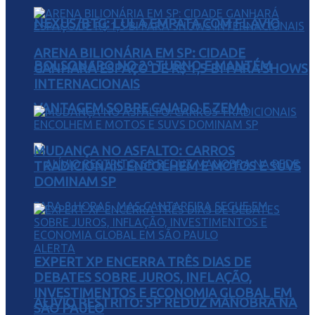
NEXUS/BTG: LULA EMPATA COM FLÁVIO
ARENA BILIONÁRIA EM SP: CIDADE
BOLSONARO NO 2º TURNO E MANTÉM
GANHARÁ ESPAÇO DE R$ 1,5 BI PARA SHOWS
INTERNACIONAIS
VANTAGEM SOBRE CAIADO E ZEMA
MUDANÇA NO ASFALTO: CARROS
TRADICIONAIS ENCOLHEM E MOTOS E SUVS
DOMINAM SP
EXPERT XP ENCERRA TRÊS DIAS DE
DEBATES SOBRE JUROS, INFLAÇÃO,
INVESTIMENTOS E ECONOMIA GLOBAL EM
ALÍVIO RESTRITO: SP REDUZ MANOBRA NA
SÃO PAULO