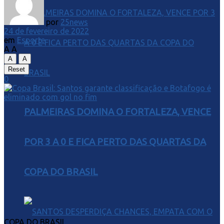
por
25news
24 de fevereiro de 2022
em
Esporte
A
A
A
A
Reset
0
PALMEIRAS DOMINA O FORTALEZA, VENCE
POR 3 A 0 E FICA PERTO DAS QUARTAS DA
COPA DO BRASIL
COPA DO BRASIL