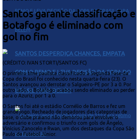
Santos garante classificação e
Botafogo é eliminado com
gol no fim
SANTOS DESPERDIÇA CHANCES, EMPATA
(CRÉDITO: IVAN STORTI/SANTOS FC)
COM O REMO E LEVA DECISÃO DA COPA DO
O primeiro time paulista classificado à Segunda Fase da
Copa do Brasil foi conhecido nesta quarta-feira (23). O
Santos avançou ao derrotar o Salgueiro-PE por 3 a 0. Por
outro lado, o Botafogo acabou sendo eliminado ao perder
BRASIL PARA BELÉM
para o Azuriz, por 1 a 0.
O Santos foi até o estádio Cornélio de Barros e fez um
grande jogo. Recheado de jogadores das categorias de
base, o clube praiano não demorou para envolver o
adversário e confirmou o triunfo com gols de Ângelo,
Vinícius Zanocelo e Rwan, um dos destaques da Copa São
Paulo de Futebol Júnior.