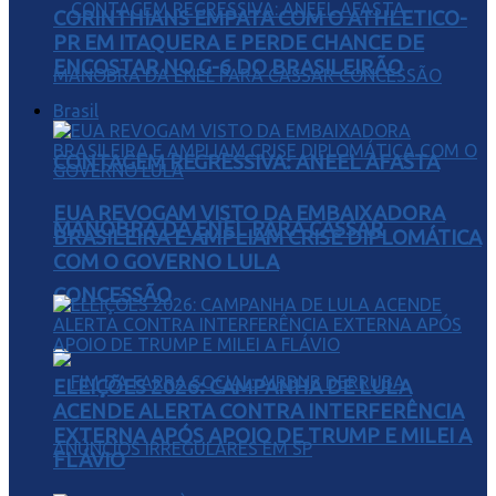
CORINTHIANS EMPATA COM O ATHLETICO-
PR EM ITAQUERA E PERDE CHANCE DE
ENCOSTAR NO G-6 DO BRASILEIRÃO
Brasil
CONTAGEM REGRESSIVA: ANEEL AFASTA
EUA REVOGAM VISTO DA EMBAIXADORA
MANOBRA DA ENEL PARA CASSAR
BRASILEIRA E AMPLIAM CRISE DIPLOMÁTICA
COM O GOVERNO LULA
CONCESSÃO
ELEIÇÕES 2026: CAMPANHA DE LULA
ACENDE ALERTA CONTRA INTERFERÊNCIA
EXTERNA APÓS APOIO DE TRUMP E MILEI A
FLÁVIO