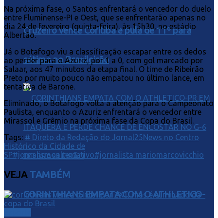
Na próxima fase, o Santos enfrentará o vencedor do duelo
entre Fluminense-PI e Oest, que se enfrentarão apenas no
dia 24 de fevereiro (quinta-feira), às 15h30, no estádio
Cruzeiro vence Coritiba e pula de 11º para
Albertão.
Já o Botafogo viu a classificação escapar entre os dedos
sétimo no Brasileirão
ao perder para o Azuriz, por 1 a 0, com gol marcado por
Salaar, aos 47 minutos da etapa final. O time de Ribeirão
Preto por muito pouco não empatou no último lance, em
tentativa de Barone.
Eliminado, o Botafogo volta a atenção para o Campeonato
Paulista, enquanto o Azuriz enfrentará o vencedor entre
Mirassol e Grêmio na próxima fase da Copa do Brasil.
Tags:
# Direto da Redação do Jornal25News no Centro
Histórico da Cidade de
SP
#jornalismoalternativo
#jornalista mariomarcovicchio
VEJA
TAMBÉM
CORINTHIANS EMPATA COM O ATHLETICO-
Esporte