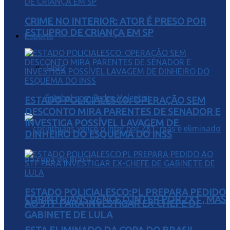
CRIME NO INTERIOR: ATOR É PRESO POR
ESTUPRO DE CRIANÇA EM SP
Esporte
Tudo
Futebol com Pedro Valentini
ESTADO POLICIALESCO: OPERAÇÃO SEM
DESCONTO MIRA PARENTES DE SENADOR E
INVESTIGA POSSÍVEL LAVAGEM DE
DINHEIRO DO ESQUEMA DO INSS
ESTADO POLICIALESCO:PL PREPARA PEDIDO
CORINTHIANS VENCE O INTER POR 2X1 , MAS
AO STF PARA INVESTIGAR EX-CHEFE DE
GABINETE DE LULA