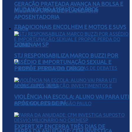
GERAÇÃO PRATEADA AVANÇA NA BOLSA E
MUDANÇA NO ASFALTO: CARROS
MUDA A FORMA DE PLANEJAR A
APOSENTADORIA
TRADICIONAIS ENCOLHEM E MOTOS E SUVS
Polícia
DOMINAM SP
STJ RESPONSABILIZA MARCO BUZZI POR
ASSÉDIO E IMPORTUNAÇÃO SEXUAL E
PROPÕE PERDA DO CARGO
VIOLÊNCIA NA ESCOLA: ALUNO VAI PARA UTI
APÓS GOLPES DE PÁ
EXPERT XP ENCERRA TRÊS DIAS DE
FARRA DA ANUIDADE: CFM INVESTIGA