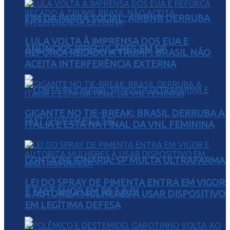
FIM DA FARRA SOCIAL: AIRBNB DERRUBA
LULA VOLTA À IMPRENSA DOS EUA E
ANÚNCIOS IRREGULARES EM SP
REFORÇA RECADO A TRUMP: BRASIL NÃO
ACEITA INTERFERÊNCIA EXTERNA
GIGANTE NO TIE-BREAK: BRASIL DERRUBA A
ITÁLIA E ESTÁ NA FINAL DA VNL FEMININA
CONTA BILIONÁRIA: SP MULTA ULTRAFARMA
LEI DO SPRAY DE PIMENTA ENTRA EM VIGOR
E FAST SHOP EM R$ 2,8 BI
E AUTORIZA MULHERES A USAR DISPOSITIVO
EM LEGÍTIMA DEFESA