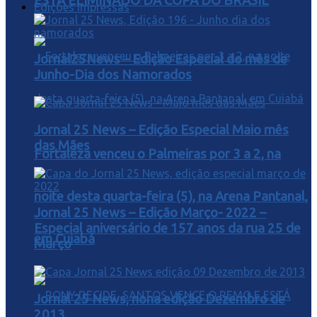
ESTA ELIMINADO DA COPA DO BRASIL
Edições Impressas
Jornal25News – Edição Especial do mês de
Junho-Dia dos Namorados
Jornal 25 News – Edição Especial Maio mês
das Mães
Fortaleza venceu o Palmeiras por 3 a 2, na
noite desta quarta-feira (5), na Arena Pantanal,
Jornal 25 News – Edição Março- 2022 –
Especial aniversário de 157 anos da rua 25 de
em Cuiabá
Março
Jornal 25 News, nona edição Dezembro de
2013