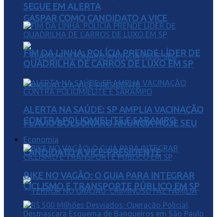
SEGUE EM ALERTA
GASPAR COMO CANDIDATO A VICE
FIM DA LINHA: POLÍCIA PRENDE LÍDER DE
QUADRILHA DE CARROS DE LUXO EM SP
ALERTA NA SAÚDE: SP AMPLIA VACINAÇÃO
CONTRA POLIOMIELITE E SARAMPO
FLÁVIO BOLSONARO ANUNCIA HOJE SEU
Economia
CANDIDATO A VICE-PRESIDENTE
BIKE NO VAGÃO: O GUIA PARA INTEGRAR
CICLISMO E TRANSPORTE PÚBLICO EM SP