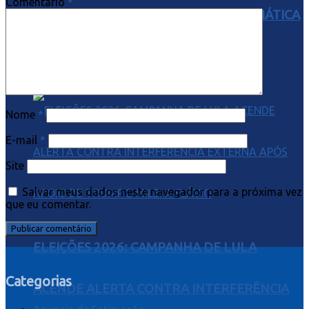
Comentário
*
BRASILEIRA E AMPLIAM CRISE DIPLOMÁTICA
COM O GOVERNO LULA
Nome
*
E-mail
*
Site
Salvar meus dados neste navegador para a próxima vez
que eu comentar.
ELEIÇÕES 2026: CAMPANHA DE LULA
Categorias
ACENDE ALERTA CONTRA INTERFERÊNCIA