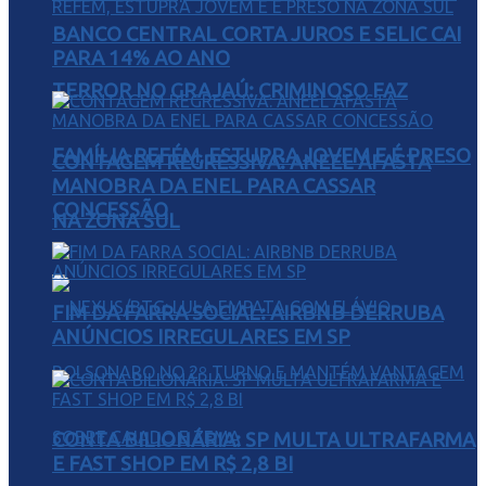
BANCO CENTRAL CORTA JUROS E SELIC CAI
PARA 14% AO ANO
TERROR NO GRAJAÚ: CRIMINOSO FAZ
FAMÍLIA REFÉM, ESTUPRA JOVEM E É PRESO
CONTAGEM REGRESSIVA: ANEEL AFASTA
MANOBRA DA ENEL PARA CASSAR
CONCESSÃO
NA ZONA SUL
FIM DA FARRA SOCIAL: AIRBNB DERRUBA
ANÚNCIOS IRREGULARES EM SP
CONTA BILIONÁRIA: SP MULTA ULTRAFARMA
E FAST SHOP EM R$ 2,8 BI