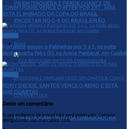
PR EM ITAQUERA E PERDE CHANCE DE
CORINTHIANS VENCE O INTER POR 2X1 , MAS
ESTA ELIMINADO DA COPA DO BRASIL
ENCOSTAR NO G-6 DO BRASILEIRÃO
Esporte
Brasil
Fortaleza venceu o Palmeiras por 3 a 2, na noite
desta quarta-feira (5), na Arena Pantanal, em Cuiabá
Esporte
RONY DECIDE, SANTOS VENCE O REMO E ESTÁ
NAS QUARTAS
Deixe um comentário
O seu endereço de e-mail não será publicado.
Campos
EUA REVOGAM VISTO DA EMBAIXADORA
obrigatórios são marcados com
*