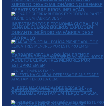
SUPOSTO DESVIO MILIONÁRIO NO CREMESP
DEBATES SOBRE JUROS, INFLAÇÃO,
INVESTIMENTOS E ECONOMIA GLOBAL EM
CENA DE GUERRA: BUEIROS EXPLODEM
DURANTE INCÊNDIO EM FÁBRICA DE SP
SÃO PAULO
BARBÁRIE VIRTUAL: POLÍCIA PRENDE
ADULTO E CERCA TRÊS MENORES POR
ESTUPRO EM SP
ALERTA NA GUARDA: DEPRESSÃO E
GUERRA DOS APPS: 99 DESPEJA R$ 100
ANSIEDADE AFASTAM UM TERÇO DA GCM.
MILHÕES E LANÇA COMPRAS EM SP