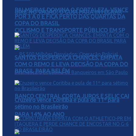
PALMEIRAS DOMINA O FORTALEZA, VENCE
BIKE NO VAGÃO: O GUIA PARA INTEGRAR
POR 3 A 0 E FICA PERTO DAS QUARTAS DA
COPA DO BRASIL
CICLISMO E TRANSPORTE PÚBLICO EM SP
SANTOS DESPERDIÇA CHANCES, EMPATA
COM O REMO E LEVA DECISÃO DA COPA DO
BRASIL PARA BELÉM
BANCO CENTRAL CORTA JUROS E SELIC CAI
Cruzeiro vence Coritiba e pula de 11º para
sétimo no Brasileirão
PARA 14% AO ANO