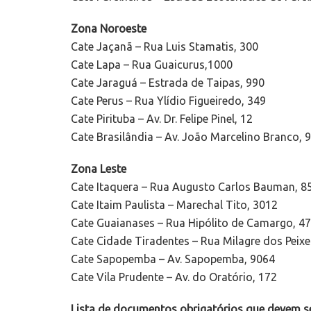
Zona Noroeste
Cate Jaçanã – Rua Luis Stamatis, 300
Cate Lapa – Rua Guaicurus,1000
Cate Jaraguá – Estrada de Taipas, 990
Cate Perus – Rua Ylídio Figueiredo, 349
Cate Pirituba – Av. Dr. Felipe Pinel, 12
Cate Brasilândia – Av. João Marcelino Branco, 
Zona Leste
Cate Itaquera – Rua Augusto Carlos Bauman, 8
Cate Itaim Paulista – Marechal Tito, 3012
Cate Guaianases – Rua Hipólito de Camargo, 4
Cate Cidade Tiradentes – Rua Milagre dos Peixe
Cate Sapopemba – Av. Sapopemba, 9064
Cate Vila Prudente – Av. do Oratório, 172
Lista de documentos obrigatórios que devem se