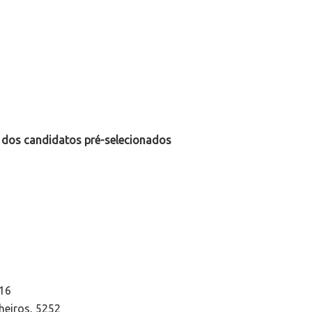
 dos candidatos pré-selecionados
416
lheiros, 5252