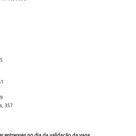
95
51
79
s, 357
r entregues no dia da validação da vaga