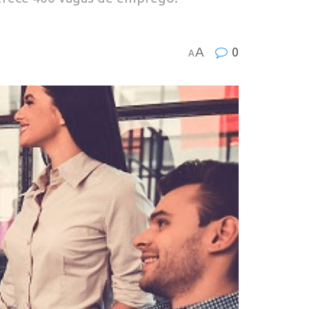
A
0
A