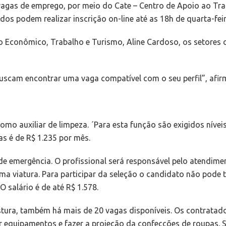
 vagas de emprego, por meio do Cate – Centro de Apoio ao T
os podem realizar inscrição on-line até as 18h de quarta-feir
 Econômico, Trabalho e Turismo, Aline Cardoso, os setores 
scam encontrar uma vaga compatível com o seu perfil”, afir
mo auxiliar de limpeza. ´Para esta função são exigidos nívei
as é de R$ 1.235 por mês.
 emergência. O profissional será responsável pelo atendiment
 viatura. Para participar da seleção o candidato não pode t
O salário é de até R$ 1.578.
ura, também há mais de 20 vagas disponíveis. Os contratados
 equipamentos e fazer a projeção da confecções de roupas. S