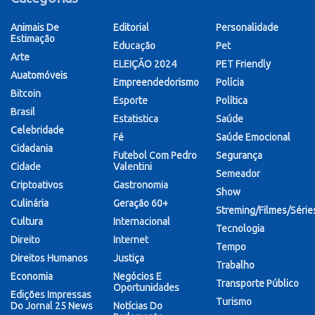
Animais De
Editorial
Personalidade
Estimação
Educação
Pet
Arte
ELEIÇÃO 2024
PET Friendly
Auatomóveis
Empreendedorismo
Polícia
Bitcoin
Esporte
Política
Brasil
Estatistica
Saúde
Celebridade
Fé
Saúde Emocional
Cidadania
Futebol Com Pedro
Segurança
Cidade
Valentini
Semeador
Criptoativos
Gastronomia
Show
Culinária
Geração 60+
Streming/Filmes/Série
Cultura
Internacional
Tecnologia
Direito
Internet
Tempo
Direitos Humanos
Justiça
Trabalho
Economia
Negócios E
Transporte Público
Oportunidades
Edições Impressas
Turismo
Do Jornal 25 News
Notícias Do