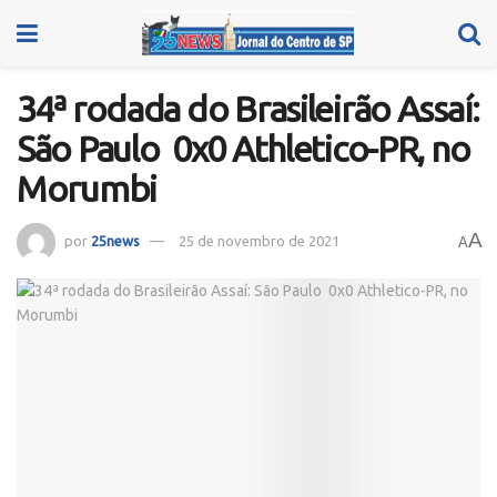
34ª rodada do Brasileirão Assaí:
São Paulo 0x0 Athletico-PR, no
Morumbi
A
por
25news
25 de novembro de 2021
A