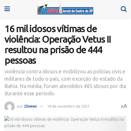
16 mil idosos vítimas de
violência: Operação Vetus II
resultou na prisão de 444
pessoas
violência contra idosos e mobilizou as polícias civis e
militares de todo o país, com exceção do estado da
Bahia. Na média, foram atendidos 485 idosos por dia
durante esse período.
A
por
25news
19 de novembro de 2021
A