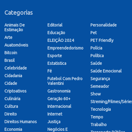
Categorias
Animais De
Editorial
Personalidade
Estimação
Educação
Pet
Arte
ELEIÇÃO 2024
PET Friendly
Auatomóveis
Empreendedorismo
Polícia
Bitcoin
Esporte
Política
Brasil
Estatistica
Saúde
Celebridade
Fé
Saúde Emocional
Cidadania
Futebol Com Pedro
Segurança
Cidade
Valentini
Semeador
Criptoativos
Gastronomia
Show
Culinária
Geração 60+
Streming/Filmes/Série
Cultura
Internacional
Tecnologia
Direito
Internet
Tempo
Direitos Humanos
Justiça
Trabalho
Economia
Negócios E