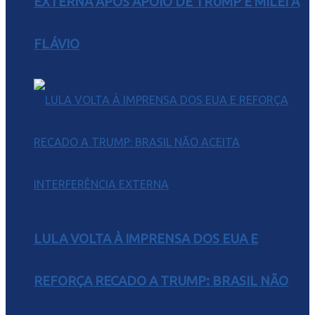
EXTERNA APÓS APOIO DE TRUMP E MILEI A
FLÁVIO
LULA VOLTA À IMPRENSA DOS EUA E
REFORÇA RECADO A TRUMP: BRASIL NÃO