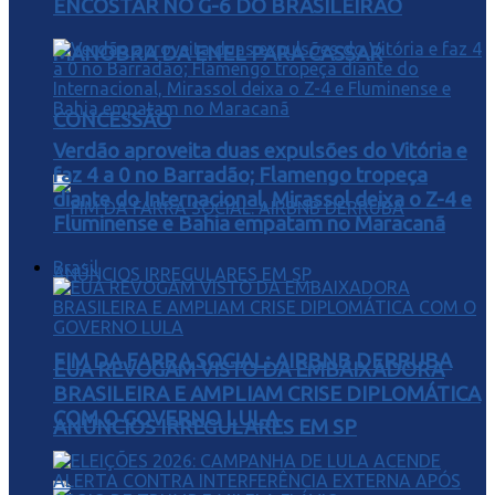
ENCOSTAR NO G-6 DO BRASILEIRÃO
MANOBRA DA ENEL PARA CASSAR
CONCESSÃO
Verdão aproveita duas expulsões do Vitória e
faz 4 a 0 no Barradão; Flamengo tropeça
diante do Internacional, Mirassol deixa o Z-4 e
Fluminense e Bahia empatam no Maracanã
Brasil
FIM DA FARRA SOCIAL: AIRBNB DERRUBA
EUA REVOGAM VISTO DA EMBAIXADORA
BRASILEIRA E AMPLIAM CRISE DIPLOMÁTICA
COM O GOVERNO LULA
ANÚNCIOS IRREGULARES EM SP