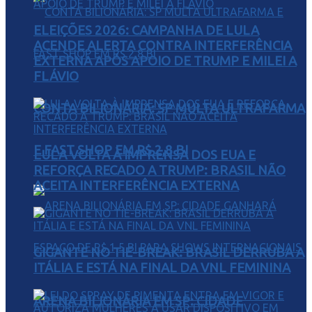
ELEIÇÕES 2026: CAMPANHA DE LULA
ACENDE ALERTA CONTRA INTERFERÊNCIA
EXTERNA APÓS APOIO DE TRUMP E MILEI A
FLÁVIO
CONTA BILIONÁRIA: SP MULTA ULTRAFARMA
E FAST SHOP EM R$ 2,8 BI
LULA VOLTA À IMPRENSA DOS EUA E
REFORÇA RECADO A TRUMP: BRASIL NÃO
ACEITA INTERFERÊNCIA EXTERNA
GIGANTE NO TIE-BREAK: BRASIL DERRUBA A
ITÁLIA E ESTÁ NA FINAL DA VNL FEMININA
ARENA BILIONÁRIA EM SP: CIDADE