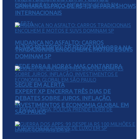
GANHARÁ ESPAÇO DE R$ 1,5 BI PARA SHOWS
INTERNACIONAIS
MUDANÇA NO ASFALTO: CARROS
ALÍVIO RESTRITO: SP REDUZ MANOBRA NA
TRADICIONAIS ENCOLHEM E MOTOS E SUVS
DOMINAM SP
REDE PARA 8 HORAS, MAS CANTAREIRA
SEGUE EM ALERTA
EXPERT XP ENCERRA TRÊS DIAS DE
DEBATES SOBRE JUROS, INFLAÇÃO,
INVESTIMENTOS E ECONOMIA GLOBAL EM
SÃO PAULO