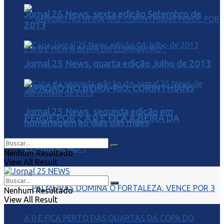
Jornal 25 News, sexta edição Setembro de
2013
Jornal 25 News, quarta edição Julho de 2013
“APAGÃO NO BEIRA-RIO: CORINTHIANS
Jornal 25 News, segunda edição em
PERDE POR 2 A 0 E FICA À BEIRA DA
homenagem ao dias das mães
ELIMINAÇÃO”.
Nenhum Resultado
View All Result
Nenhum Resultado
View All Result