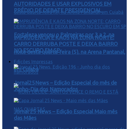
AUTORIDADES E USAR EXPLOSIVOS EM
PRÉDIO DE DEBATE PRESIDENCIAL
Fortaleza venceu o Palmeiras por 3 a 2, na
IMPRUDÊNCIA E KAOS NA ZONA NORTE:
CARRO DERRUBA POSTE E DEIXA BAIRRO
NO ESCURO EM SP
noite desta quarta-feira (5), na Arena Pantanal,
Edições Impressas
em Cuiabá
Jornal25News – Edição Especial do mês de
Junho-Dia dos Namorados
Jornal 25 News – Edição Especial Maio mês
das Mães