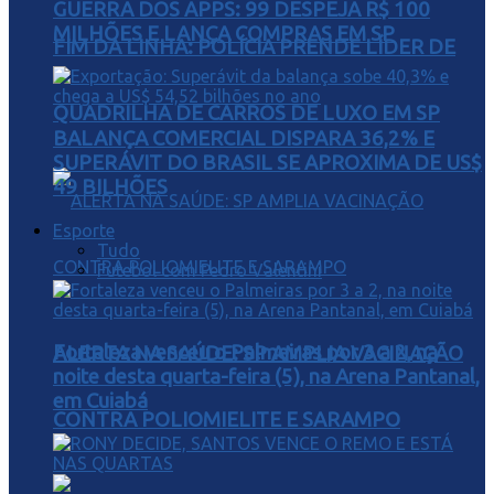
GUERRA DOS APPS: 99 DESPEJA R$ 100
MILHÕES E LANÇA COMPRAS EM SP
FIM DA LINHA: POLÍCIA PRENDE LÍDER DE
QUADRILHA DE CARROS DE LUXO EM SP
BALANÇA COMERCIAL DISPARA 36,2% E
SUPERÁVIT DO BRASIL SE APROXIMA DE US$
49 BILHÕES
Esporte
Tudo
Futebol com Pedro Valentini
Fortaleza venceu o Palmeiras por 3 a 2, na
ALERTA NA SAÚDE: SP AMPLIA VACINAÇÃO
noite desta quarta-feira (5), na Arena Pantanal,
em Cuiabá
CONTRA POLIOMIELITE E SARAMPO