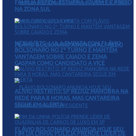
FAMÍLIA REFÉM, ESTUPRA JOVEM E É PRESO
NA ZONA SUL
NEXUS/BTG: LULA EMPATA COM FLÁVIO
FLÁVIO BOLSONARO ANUNCIA ALFREDO
BOLSONARO NO 2º TURNO E MANTÉM
VANTAGEM SOBRE CAIADO E ZEMA
GASPAR COMO CANDIDATO A VICE
ALÍVIO RESTRITO: SP REDUZ MANOBRA NA
REDE PARA 8 HORAS, MAS CANTAREIRA
SEGUE EM ALERTA
FLÁVIO BOLSONARO ANUNCIA HOJE SEU
FIM DA LINHA: POLÍCIA PRENDE LÍDER DE