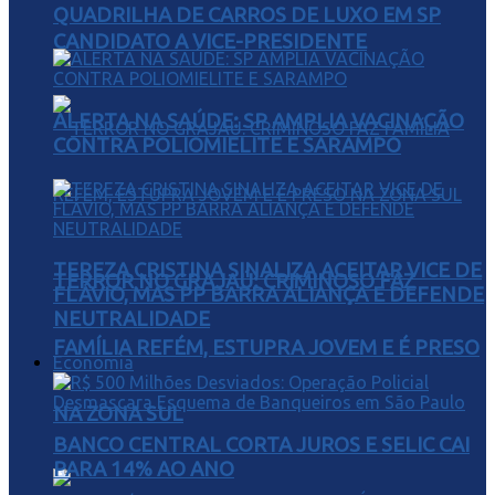
QUADRILHA DE CARROS DE LUXO EM SP
CANDIDATO A VICE-PRESIDENTE
ALERTA NA SAÚDE: SP AMPLIA VACINAÇÃO
CONTRA POLIOMIELITE E SARAMPO
TEREZA CRISTINA SINALIZA ACEITAR VICE DE
TERROR NO GRAJAÚ: CRIMINOSO FAZ
FLÁVIO, MAS PP BARRA ALIANÇA E DEFENDE
NEUTRALIDADE
FAMÍLIA REFÉM, ESTUPRA JOVEM E É PRESO
Economia
NA ZONA SUL
BANCO CENTRAL CORTA JUROS E SELIC CAI
PARA 14% AO ANO