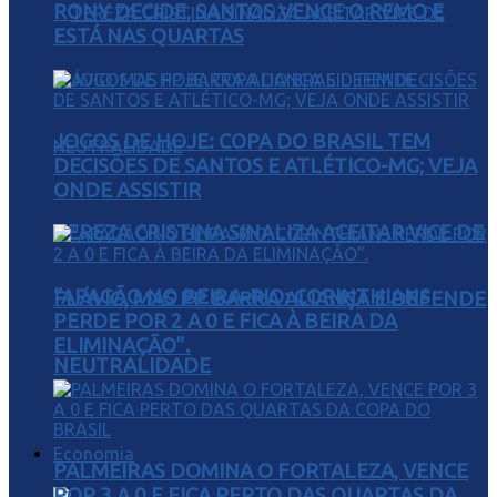
RONY DECIDE, SANTOS VENCE O REMO E
ESTÁ NAS QUARTAS
JOGOS DE HOJE: COPA DO BRASIL TEM
DECISÕES DE SANTOS E ATLÉTICO-MG; VEJA
ONDE ASSISTIR
TEREZA CRISTINA SINALIZA ACEITAR VICE DE
“APAGÃO NO BEIRA-RIO: CORINTHIANS
FLÁVIO, MAS PP BARRA ALIANÇA E DEFENDE
PERDE POR 2 A 0 E FICA À BEIRA DA
ELIMINAÇÃO”.
NEUTRALIDADE
Economia
PALMEIRAS DOMINA O FORTALEZA, VENCE
POR 3 A 0 E FICA PERTO DAS QUARTAS DA