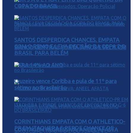
COPA DO BRASIL
SANTOS DESPERDIÇA CHANCES, EMPATA
COM O REMO E LEVA DECISÃO DA COPA DO
BANCO CENTRAL CORTA JUROS E SELIC CAI
BRASIL PARA BELÉM
PARA 14% AO ANO
Cruzeiro vence Coritiba e pula de 11º para
sétimo no Brasileirão
CORINTHIANS EMPATA COM O ATHLETICO-
PR EM ITAQUERA E PERDE CHANCE DE
CONTAGEM REGRESSIVA: ANEEL AFASTA