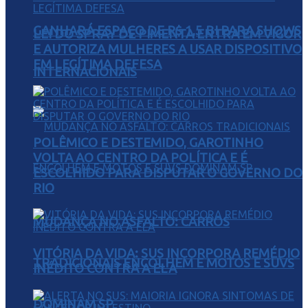
GANHARÁ ESPAÇO DE R$ 1,5 BI PARA SHOWS
LEI DO SPRAY DE PIMENTA ENTRA EM VIGOR
E AUTORIZA MULHERES A USAR DISPOSITIVO
EM LEGÍTIMA DEFESA
INTERNACIONAIS
POLÊMICO E DESTEMIDO, GAROTINHO
VOLTA AO CENTRO DA POLÍTICA E É
ESCOLHIDO PARA DISPUTAR O GOVERNO DO
RIO
MUDANÇA NO ASFALTO: CARROS
VITÓRIA DA VIDA: SUS INCORPORA REMÉDIO
TRADICIONAIS ENCOLHEM E MOTOS E SUVS
INÉDITO CONTRA A ELA
DOMINAM SP