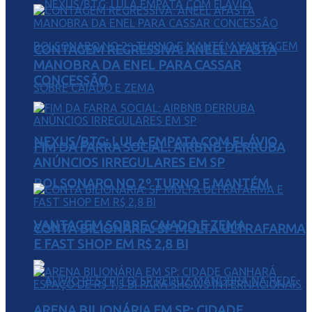
CONTAGEM REGRESSIVA: ANEEL AFASTA
MANOBRA DA ENEL PARA CASSAR
CONCESSÃO
NEXUS/BTG: LULA EMPATA COM FLÁVIO
FIM DA FARRA SOCIAL: AIRBNB DERRUBA
ANÚNCIOS IRREGULARES EM SP
BOLSONARO NO 2º TURNO E MANTÉM
VANTAGEM SOBRE CAIADO E ZEMA
CONTA BILIONÁRIA: SP MULTA ULTRAFARMA
E FAST SHOP EM R$ 2,8 BI
ARENA BILIONÁRIA EM SP: CIDADE