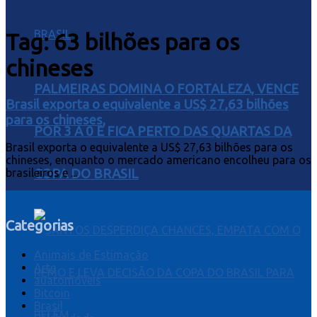
Tag:
63 bilhões para os
chineses
PALMEIRAS DOMINA O FORTALEZA, VENCE
Brasil exporta o equivalente a US$ 27,63 bilhões
para os chineses,
POR 3 A 0 E FICA PERTO DAS QUARTAS DA
Brasil exporta o equivalente a US$ 27,63 bilhões para os
chineses, enquanto o mercado americano encolheu para os
brasileiros e ...
COPA DO BRASIL
Categorias
Animais de Estimação
Arte
auatomóveis
Bitcoin
Brasil