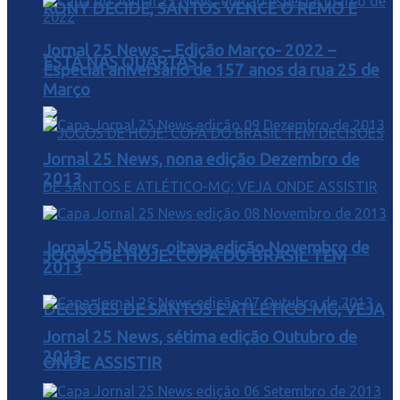
RONY DECIDE, SANTOS VENCE O REMO E
Jornal 25 News – Edição Março- 2022 –
ESTÁ NAS QUARTAS
Especial aniversário de 157 anos da rua 25 de
Março
Jornal 25 News, nona edição Dezembro de
2013
Jornal 25 News, oitava edição Novembro de
JOGOS DE HOJE: COPA DO BRASIL TEM
2013
DECISÕES DE SANTOS E ATLÉTICO-MG; VEJA
Jornal 25 News, sétima edição Outubro de
2013
ONDE ASSISTIR