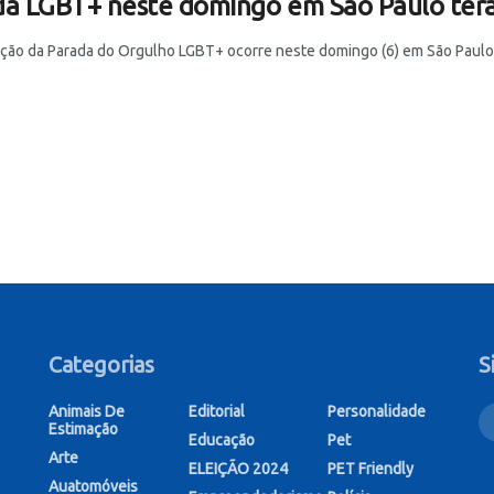
a LGBT+ neste domingo em São Paulo terá 
ição da Parada do Orgulho LGBT+ ocorre neste domingo (6) em São Paulo e,
Categorias
S
Animais De
Editorial
Personalidade
Estimação
Educação
Pet
Arte
ELEIÇÃO 2024
PET Friendly
Auatomóveis