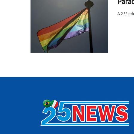
Parad
A 25ª ed