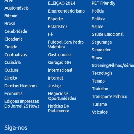
Arte
ELEIÇÃO 2024
PET Friendly
Auatomóveis
Empreendedorismo
Polícia
Bitcoin
Esporte
Política
Brasil
Estatistica
Saúde
Celebridade
Fé
Saúde Emocional
Cidadania
Futebol Com Pedro
Segurança
Cidade
Valentini
Semeador
Criptoativos
Gastronomia
Show
Culinária
Geração 60+
Streming/Filmes/Série
Cultura
Internacional
Tecnologia
Direito
Internet
Tempo
Direitos Humanos
Justiça
Trabalho
Economia
Negócios E
Transporte Público
Oportunidades
Edições Impressas
Turismo
Do Jornal 25 News
Notícias Do
Parlamento
Veiculos
Siga-nos