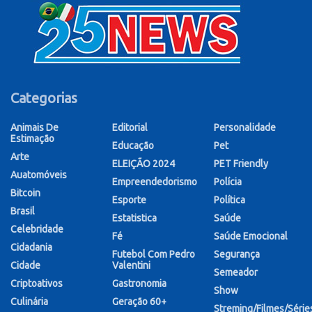
Categorias
Animais De
Editorial
Personalidade
Estimação
Educação
Pet
Arte
ELEIÇÃO 2024
PET Friendly
Auatomóveis
Empreendedorismo
Polícia
Bitcoin
Esporte
Política
Brasil
Estatistica
Saúde
Celebridade
Fé
Saúde Emocional
Cidadania
Futebol Com Pedro
Segurança
Cidade
Valentini
Semeador
Criptoativos
Gastronomia
Show
Culinária
Geração 60+
Streming/Filmes/Série