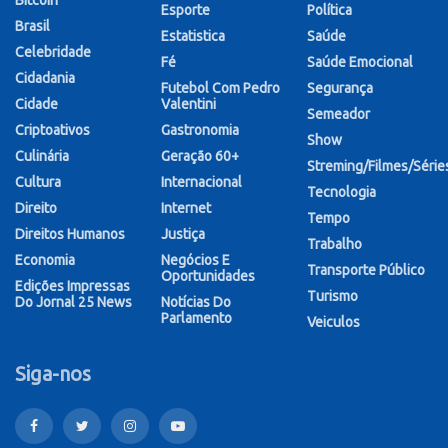
Bitcoin
Esporte
Política
Brasil
Estatistica
Saúde
Celebridade
Fé
Saúde Emocional
Cidadania
Futebol Com Pedro
Segurança
Cidade
Valentini
Semeador
Criptoativos
Gastronomia
Show
Culinária
Geração 60+
Streming/Filmes/Série
Cultura
Internacional
Tecnologia
Direito
Internet
Tempo
Direitos Humanos
Justiça
Trabalho
Economia
Negócios E
Transporte Público
Oportunidades
Edições Impressas
Turismo
Do Jornal 25 News
Notícias Do
Parlamento
Veiculos
Siga-nos