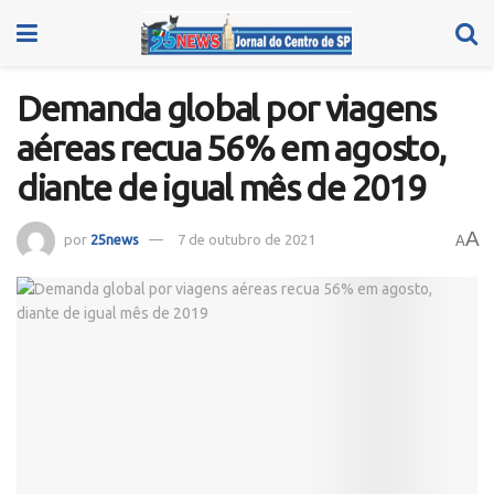
Demanda global por viagens
aéreas recua 56% em agosto,
diante de igual mês de 2019
A
por
25news
7 de outubro de 2021
A