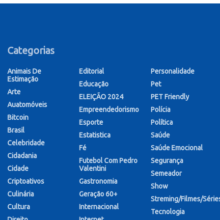
Categorias
Animais De
Editorial
Personalidade
Estimação
Educação
Pet
Arte
ELEIÇÃO 2024
PET Friendly
Auatomóveis
Empreendedorismo
Polícia
Bitcoin
Esporte
Política
Brasil
Estatistica
Saúde
Celebridade
Fé
Saúde Emocional
Cidadania
Futebol Com Pedro
Segurança
Cidade
Valentini
Semeador
Criptoativos
Gastronomia
Show
Culinária
Geração 60+
Streming/Filmes/Série
Cultura
Internacional
Tecnologia
Direito
Internet