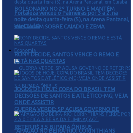
BOLSONARO NO 2º TURNO E MANTÉM
Fortaleza venceu o Palmeiras por 3 a 2, na
noite desta quarta-feira (5), na Arena Pantanal,
em Cuiabá
VANTAGEM SOBRE CAIADO E ZEMA
Economia
RONY DECIDE, SANTOS VENCE O REMO E
ESTÁ NAS QUARTAS
JOGOS DE HOJE: COPA DO BRASIL TEM
DECISÕES DE SANTOS E ATLÉTICO-MG; VEJA
ONDE ASSISTIR
GUERRA VERDE: SP ACUSA GOVERNO DE
RETER R$ 3,5 BI PARA ÔNIBUS
“APAGÃO NO BEIRA-RIO: CORINTHIANS