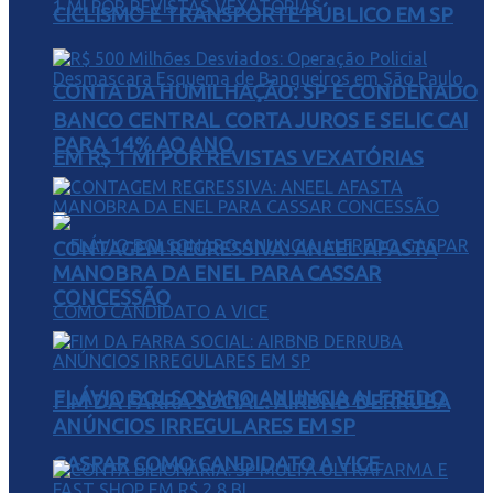
CICLISMO E TRANSPORTE PÚBLICO EM SP
CONTA DA HUMILHAÇÃO: SP É CONDENADO
BANCO CENTRAL CORTA JUROS E SELIC CAI
PARA 14% AO ANO
EM R$ 1 MI POR REVISTAS VEXATÓRIAS
CONTAGEM REGRESSIVA: ANEEL AFASTA
MANOBRA DA ENEL PARA CASSAR
CONCESSÃO
FLÁVIO BOLSONARO ANUNCIA ALFREDO
FIM DA FARRA SOCIAL: AIRBNB DERRUBA
ANÚNCIOS IRREGULARES EM SP
GASPAR COMO CANDIDATO A VICE