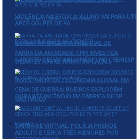
VIOLÊNCIA NA ESCOLA: ALUNO VAI PARA UTI
APÓS GOLPES DE PÁ
EXPERT XP ENCERRA TRÊS DIAS DE
FARRA DA ANUIDADE: CFM INVESTIGA
SUPOSTO DESVIO MILIONÁRIO NO CREMESP
DEBATES SOBRE JUROS, INFLAÇÃO,
INVESTIMENTOS E ECONOMIA GLOBAL EM
CENA DE GUERRA: BUEIROS EXPLODEM
DURANTE INCÊNDIO EM FÁBRICA DE SP
SÃO PAULO
Esporte
BARBÁRIE VIRTUAL: POLÍCIA PRENDE
ADULTO E CERCA TRÊS MENORES POR