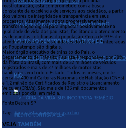
todos os modais. O Órgão, que passa por uma
reestruturação, está comprometido com a busca
constante da excelência de serviços aos cidadãos, a partir
dos valores de integridade e transparência em seus
processos. Atualmente, adota progressivamente a
POLÊMICO E DESTEMIDO, GAROTINHO
transformação digital para impactar positivamente na
qualidade de vida dos paulistas, facilitando o atendimento
às demandas cotidianas da população. Cerca de 93% dos
VOLTA AO CENTRO DA POLÍTICA E É
atendimentos feitos nas unidades do Detran-SP integradas
ao Poupatempo são digitais.
Maior órgão executivo de trânsito do País, o
Departamento de Trânsito Paulista é responsável por 28%
ESCOLHIDO PARA DISPUTAR O GOVERNO DO
da frota do Brasil, com mais de 32 milhões de veículos
registrados e mais de 27 milhões de motoristas
habilitados em todo o Estado. Todos os meses, emite
RIO
cerca de 400 mil Carteiras Nacionais de Habilitação (CNHs)
e 1,2 milhão de Certificados de Registro e Licenciamento
Veicular (CRLVs). São mais de 136 mil documentos
emitidos por dia, em média.
Fonte Detran-SP
Tags:
#jornalista mariomarcovicchio
VEJA
TAMBÉM