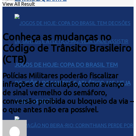
View All Result
Conheça as mudanças no
Código de Trânsito Brasileiro
(CTB)
JOGOS DE HOJE: COPA DO BRASIL TEM
Polícias Militares poderão fiscalizar
DECISÕES DE SANTOS E ATLÉTICO-MG; VEJA
infrações de circulação, como avanço
de sinal vermelho do semáforo,
conversão proibida ou bloqueio da via –
ONDE ASSISTIR
o que antes não era possível.