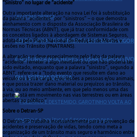
“Sinistro” no lugar de “acidente”
Outra importante alteração na nova Lei foi à substituição
da palavra “acidentes” por “sinistros” – o que demostra
alinhamento com o disposto da Associação Brasileira de
Normas Técnicas (ABNT), que já traz conformidade com
os conceitos ligados à abordagem de Sistemas Seguros,
LEI DO SPRAY DE PIMENTA ENTRA EM VIGOR
adotada pelo Plano Nacional de Redução de Mortes e
Lesões no Trânsito (PNATRANS).
A alteração se deve especialmente pelo fato da palavra
E AUTORIZA MULHERES A USAR DISPOSITIVO
“acidente” remeter a algo inevitável ou que não poderia ter
sido evitado, enquanto que a palavra “sinistro”, segundo a
ABNT, refere-se a “todo evento que resulte em dano ao
EM LEGÍTIMA DEFESA
veículo ou à sua carga, e/ou lesões a pessoas e/ou animais,
e que possa trazer dano material ou prejuízos ao trânsito,
à via, ou ao meio ambiente, em que pelo menos uma das
partes está em movimento nas vias terrestres ou em áreas
abertas ao público.”
Sobre o Detran-SP
O Detran-SP trabalha incessantemente para a prevenção de
acidentes e preservação de vidas, tendo como meta a
organização de um trânsito mais seguro e harmônico entre