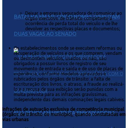
Deixar a empresa seguradora de comunicar ao
BATALHA EM SP: CINCO NOMES DISPUTAM
órgão executivo de trânsito competente a
ocorrência de perda total do veículo e de lhe
devolver as respectivas placas e documentos;
DUAS VAGAS AO SENADO
Os estabelecimentos onde se executem reformas ou
recuperação de veículos e os que comprem, vendam
ou desmontem veículos, usados ou não, são
obrigados a possuir livros de registro de seu
movimento de entrada e saída e de uso de placas de
experiência, conforme modelos aprovados e
rubricados pelos órgãos de trânsito: a falta de
escrituração dos livros, o atraso, a fraude ao realizá-
lo e a recusa de sua exibição serão punidas com a
multa prevista para as infrações gravíssimas,
independente das demais cominações legais cabíveis.
Infrações de autuação exclusiva de competência municipal
EUA REVOGAM VISTO DA EMBAIXADORA
(órgãos de trânsito do município), quando constatadas em
vias urbanas