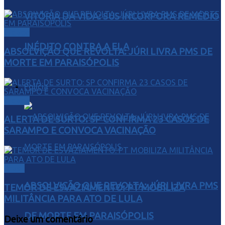
VITÓRIA DA VIDA: SUS INCORPORA REMÉDIO
Cidade
INÉDITO CONTRA A ELA
ABSOLVIÇÃO QUE REVOLTA: JÚRI LIVRA PMS DE
MORTE EM PARAISÓPOLIS
Polícia
Cidade
ALERTA DE SURTO: SP CONFIRMA 23 CASOS DE
SARAMPO E CONVOCA VACINAÇÃO
Brasil
ABSOLVIÇÃO QUE REVOLTA: JÚRI LIVRA PMS
TEMOR DE ESVAZIAMENTO: PT MOBILIZA
MILITÂNCIA PARA ATO DE LULA
DE MORTE EM PARAISÓPOLIS
Deixe um comentário