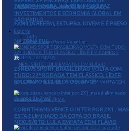
EXPERT XP ENCERRA TRÊS DIAS DE
TERROR NO GRAJAÚ: CRIMINOSO FAZ
DEBATES SOBRE JUROS, INFLAÇÃO,
INVESTIMENTOS E ECONOMIA GLOBAL EM
SÃO PAULO
FAMÍLIA REFÉM, ESTUPRA JOVEM E É PRESO
Esporte
Tudo
NA ZONA SUL
Futebol com Pedro Valentini
25NEWS SPORT BRASILEIRÃO VOLTA COM
TUDO: 22ª RODADA TEM CLÁSSICO, LÍDER
EM CAMPO E DUELOS DECISIVOS
CORINTHIANS VENCE O INTER POR 2X1 , MAS
ESTA ELIMINADO DA COPA DO BRASIL
NEXUS/BTG: LULA EMPATA COM FLÁVIO