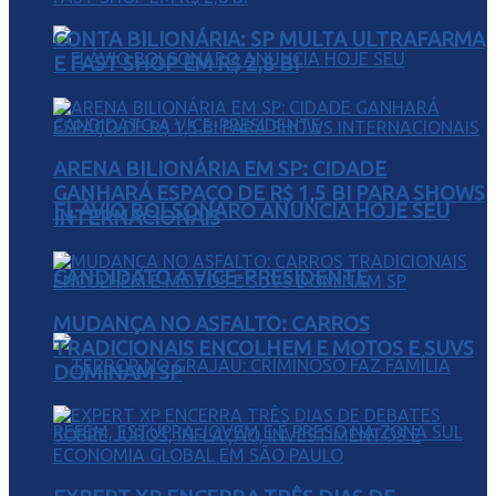
CONTA BILIONÁRIA: SP MULTA ULTRAFARMA
E FAST SHOP EM R$ 2,8 BI
ARENA BILIONÁRIA EM SP: CIDADE
GANHARÁ ESPAÇO DE R$ 1,5 BI PARA SHOWS
FLÁVIO BOLSONARO ANUNCIA HOJE SEU
INTERNACIONAIS
CANDIDATO A VICE-PRESIDENTE
MUDANÇA NO ASFALTO: CARROS
TRADICIONAIS ENCOLHEM E MOTOS E SUVS
DOMINAM SP