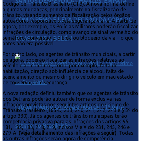
SANTOS DESPERDIÇA CHANCES, EMPATA
Código de Trânsito Brasileiro (CTB). A nova norma define
algumas mudanças, principalmente na fiscalização de
trânsito, visando aumento da fiscalização pelos órgãos
COM O REMO E LEVA DECISÃO DA COPA DO
autuadores responsáveis pela segurança viária. A partir de
agora, por exemplo, os Polícias Militares poderão fiscalizar
infrações de circulação, como avanço de sinal vermelho do
semáforo, conversão proibida ou bloqueio da via – o que
BRASIL PARA BELÉM
antes não era possível.
Por outro lado, os agentes de trânsito municipais, a partir
de agora, poderão fiscalizar as infrações relativas ao
veículo e ao condutor, como por exemplo, falta de
habilitação, direção sob influência de álcool, falta de
licenciamento ou mesmo dirigir o veículo em mau estado
de conservação e segurança.
A nova redação definiu também que os agentes de trânsito
dos Detrans poderão autuar de forma exclusiva nas
infrações previstas nos seguintes artigos do Código de
Cruzeiro vence Coritiba e pula de 11º para
Trânsito Brasileiro (165-D, 233, 240, 241, 242, 243 e § 5º do
artigo 330). Já os agentes de trânsito municipais terão
competência privativa para as infrações dos artigos 95,
sétimo no Brasileirão
181, 182, 183, 218, 219, incisos V e X do 231, 245, 246 e
279-A.
(Veja detalhamento das infrações a seguir)
. Todas
as outras infrações serão agora de competência