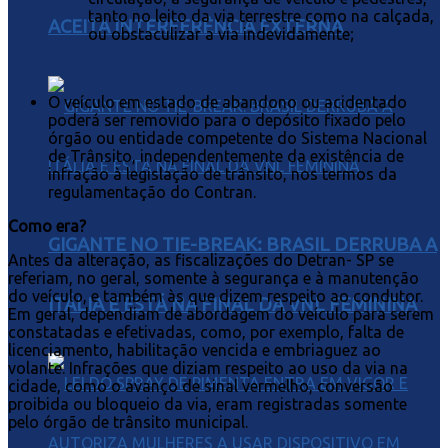
tanto no leito da via terrestre como na calçada,
ACEITA INTERFERÊNCIA EXTERNA
ou obstaculizar a via indevidamente;
O veículo em estado de abandono ou acidentado
poderá ser removido para o depósito fixado pelo
órgão ou entidade competente do Sistema Nacional
de Trânsito, independentemente da existência de
infração à legislação de trânsito, nos termos da
regulamentação do Contran.
Como era?
GIGANTE NO TIE-BREAK: BRASIL DERRUBA A
Antes da alteração, as fiscalizações do Detran- SP se
referiam, no geral, somente à segurança e à manutenção
do veículo, e também às que dizem respeito ao condutor.
ITÁLIA E ESTÁ NA FINAL DA VNL FEMININA
Em geral, dependiam de abordagem do veículo para serem
constatadas e efetivadas, como, por exemplo, falta de
licenciamento, habilitação vencida e embriaguez ao
volante. Infrações que diziam respeito ao uso da via na
cidade, como o avanço de sinal vermelho, conversão
proibida ou bloqueio da via, eram registradas somente
pelo órgão de trânsito municipal.