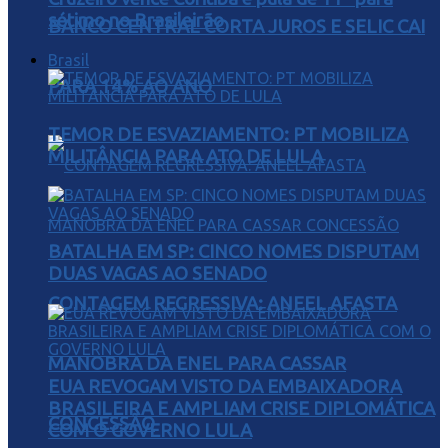
sétimo no Brasileirão
BANCO CENTRAL CORTA JUROS E SELIC CAI
Brasil
PARA 14% AO ANO
TEMOR DE ESVAZIAMENTO: PT MOBILIZA
MILITÂNCIA PARA ATO DE LULA
BATALHA EM SP: CINCO NOMES DISPUTAM
DUAS VAGAS AO SENADO
CONTAGEM REGRESSIVA: ANEEL AFASTA
MANOBRA DA ENEL PARA CASSAR
EUA REVOGAM VISTO DA EMBAIXADORA
BRASILEIRA E AMPLIAM CRISE DIPLOMÁTICA
CONCESSÃO
COM O GOVERNO LULA