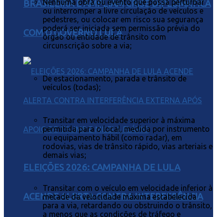
Nenhuma obra ou evento que possa perturbar
BRASILEIRA E AMPLIAM CRISE DIPLOMÁTICA
ou interromper a livre circulação de veículos e
pedestres, ou colocar em risco sua segurança
poderá ser iniciada sem permissão prévia do
COM O GOVERNO LULA
órgão ou entidade de trânsito com
circunscrição sobre a via;
De estacionamento, parada e trânsito de
veículos (todas);
Transitar em velocidade superior à máxima
permitida para o local, medida por instrumento
ou equipamento hábil (como radar), em
rodovias, vias de trânsito rápido, vias arteriais e
demais vias;
ELEIÇÕES 2026: CAMPANHA DE LULA
Transitar com o veículo em velocidade inferior à
ACENDE ALERTA CONTRA INTERFERÊNCIA
metade da velocidade máxima estabelecida
para a via, retardando ou obstruindo o trânsito,
a menos que as condições de tráfego e