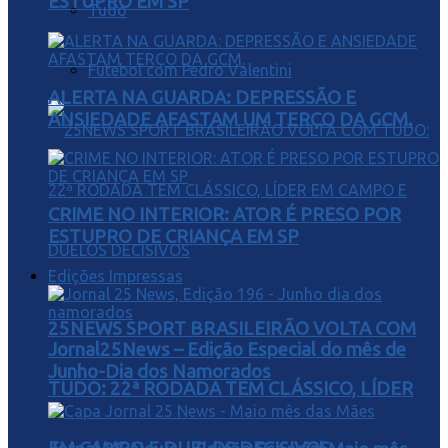
ESTUPRO EM SP
Tudo
Futebol com Pedro Valentini
ALERTA NA GUARDA: DEPRESSÃO E
ANSIEDADE AFASTAM UM TERÇO DA GCM.
CRIME NO INTERIOR: ATOR É PRESO POR
ESTUPRO DE CRIANÇA EM SP
Edições Impressas
25NEWS SPORT BRASILEIRÃO VOLTA COM
Jornal25News – Edição Especial do mês de
Junho-Dia dos Namorados
TUDO: 22ª RODADA TEM CLÁSSICO, LÍDER