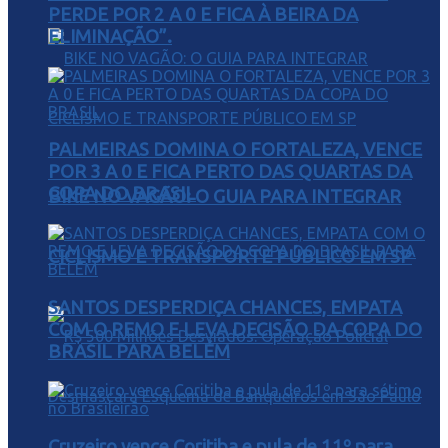
PERDE POR 2 A 0 E FICA À BEIRA DA
ELIMINAÇÃO”.
PALMEIRAS DOMINA O FORTALEZA, VENCE
POR 3 A 0 E FICA PERTO DAS QUARTAS DA
COPA DO BRASIL
BIKE NO VAGÃO: O GUIA PARA INTEGRAR
CICLISMO E TRANSPORTE PÚBLICO EM SP
SANTOS DESPERDIÇA CHANCES, EMPATA
COM O REMO E LEVA DECISÃO DA COPA DO
BRASIL PARA BELÉM
Cruzeiro vence Coritiba e pula de 11º para