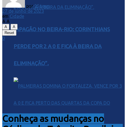
por
25news
27 de junho de 2023
em
Cidade
A
A
A
A
“APAGÃO NO BEIRA-RIO: CORINTHIANS
Reset
0
PERDE POR 2 A 0 E FICA À BEIRA DA
ELIMINAÇÃO”.
Conheça as mudanças no