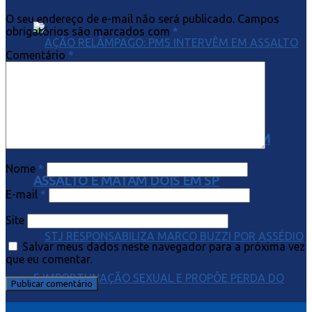
O seu endereço de e-mail não será publicado.
Campos
obrigatórios são marcados com
*
Comentário
*
AÇÃO RELÂMPAGO: PMS INTERVÊM EM
Nome
*
ASSALTO E MATAM DOIS EM SP
E-mail
*
Site
Salvar meus dados neste navegador para a próxima vez
que eu comentar.