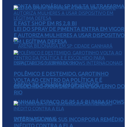
CONTA BILIONÁRIA: SP MULTA ULTRAFARMA
E FAST SHOP EM R$ 2,8 BI
LEI DO SPRAY DE PIMENTA ENTRA EM VIGOR
E AUTORIZA MULHERES A USAR DISPOSITIVO
EM LEGÍTIMA DEFESA
POLÊMICO E DESTEMIDO, GAROTINHO
VOLTA AO CENTRO DA POLÍTICA E É
ARENA BILIONÁRIA EM SP: CIDADE
ESCOLHIDO PARA DISPUTAR O GOVERNO DO
RIO
GANHARÁ ESPAÇO DE R$ 1,5 BI PARA SHOWS
INTERNACIONAIS
VITÓRIA DA VIDA: SUS INCORPORA REMÉDIO
INÉDITO CONTRA A ELA