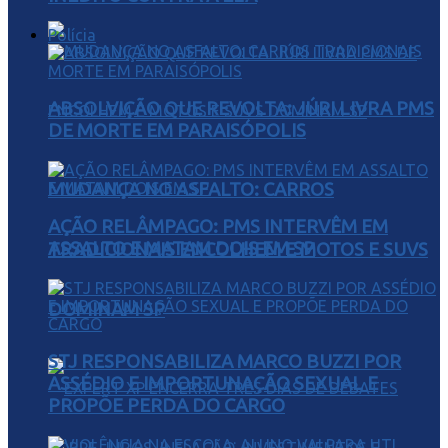
Polícia
ABSOLVIÇÃO QUE REVOLTA: JÚRI LIVRA PMS
DE MORTE EM PARAISÓPOLIS
MUDANÇA NO ASFALTO: CARROS
AÇÃO RELÂMPAGO: PMS INTERVÊM EM
ASSALTO E MATAM DOIS EM SP
TRADICIONAIS ENCOLHEM E MOTOS E SUVS
DOMINAM SP
STJ RESPONSABILIZA MARCO BUZZI POR
ASSÉDIO E IMPORTUNAÇÃO SEXUAL E
PROPÕE PERDA DO CARGO