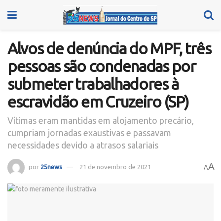
Alvos de denúncia do MPF, três
pessoas são condenadas por
submeter trabalhadores à
escravidão em Cruzeiro (SP)
Vítimas eram mantidas em alojamento precário,
cumpriam jornadas exaustivas e passavam
necessidades devido a atrasos salariais
A
por
25news
21 de novembro de 2021
A