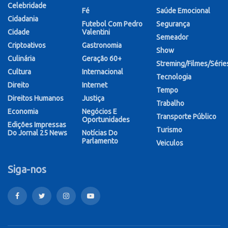
Celebridade
Fé
Saúde Emocional
Cidadania
Futebol Com Pedro
Segurança
Cidade
Valentini
Semeador
Criptoativos
Gastronomia
Show
Culinária
Geração 60+
Streming/Filmes/Série
Cultura
Internacional
Tecnologia
Direito
Internet
Tempo
Direitos Humanos
Justiça
Trabalho
Economia
Negócios E
Transporte Público
Oportunidades
Edições Impressas
Turismo
Do Jornal 25 News
Notícias Do
Parlamento
Veiculos
Siga-nos